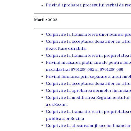
Privind aprobarea procesului verbal de rece
Ședința
consiliului
Martie 2022
orășenesc
Cu privire la transmiterea unor bunuri prop
online
Cu privire la acceptarea donatiilor cu titlu
dezvoltare durabila,,
Transparență
Cu privire la transmiterea in proprietatea
Privind incasarea platii anuale pentru fol
Licitații
nr.cadastral 6701209.062 si 6701209.065
Privind formarea prin separare a unui imob
și
Cu privire la acceptarea donatiilor cu titlu
achiziții
Cu privire la aprobarea normelor financiar
Cu privire la modificarea Regulamentului d
Rapoarte
a or.Rezina
Cu privire la transmiterea in proprietatea
publica a or.Rezina
Plan
Cu privire la alocarea mijloacelor financi