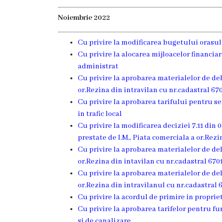
Rezina
Noiembrie 2022
Primăria
Cu privire la modificarea bugetului orasu
Zile
Cu privire la alocarea mijloacelor financia
administrat
de
Cu privire la aprobarea materialelor de de
audiență
or.Rezina din intravilan cu nr.cadastral 67
Cu privire la aprobarea tarifului pentru se
in trafic local
Primarul
Cu privire la modificarea deciziei 7.11 din 0
prestate de I.M,, Piata comerciala a or.Rezin
Aparatul
Cu privire la aprobarea materialelor de de
primăriei
or.Rezina din intavilan cu nr.cadastral 670
Cu privire la aprobarea materialelor de de
Competențele
or.Rezina din intravilanul cu nr.cadastral 
Cu privire la acordul de primire in propri
primarului
Cu privire la aprobarea tarifelor pentru f
si de canalizare