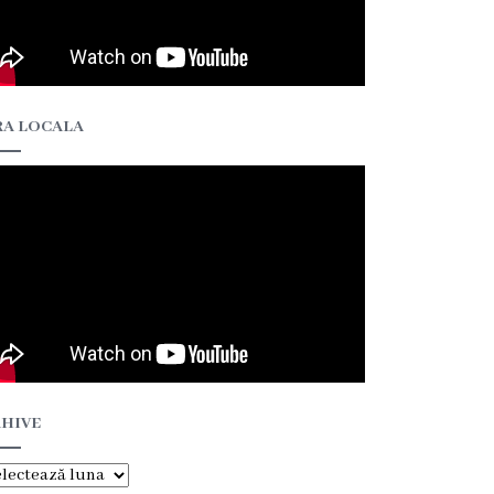
A LOCALA
HIVE
hive