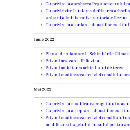
Cu privire la aprobarea Regulamentului pr
Rezina”
Cu privirivire la taierea defrisarea arborilo
unitatii administrative teritoriale Rezina
ONG-
Cu privire la acordarea donatiilor cu titlu
uri
Iunie 2022
Posturi
Planul de Adaptare la Schimbările Climati
vacante
Privind sesizarea IP Rezina
Privind solicitarea schimbului de teren
Consiliul
Privind modificarea deciziei consilului ora
Componența
Mai 2022
Consiliului
Cu privire la modificarea bugetului orasu
Cu privire la acceptarea donatiilor cu titlu
Secretar
Privind modificarea deciziei consiliului ora
modificarea bugetului orasului pentru anu
Comisii