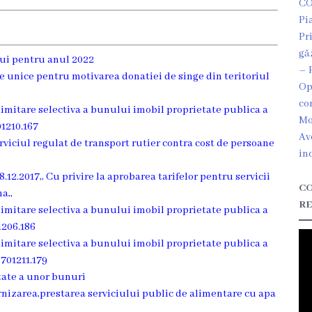
CO
Pi
Pr
gă
lui pentru anul 2022
– 
re unice pentru motivarea donatiei de singe din teritoriul
Op
co
limitare selectiva a bunului imobil proprietate publica a
Mo
01210.167
Av
rviciul regulat de transport rutier contra cost de persoane
in
8.12.2017,, Cu privire la aprobarea tarifelor pentru servicii
CO
a,,
RE
limitare selectiva a bunului imobil proprietate publica a
1206.186
limitare selectiva a bunului imobil proprietate publica a
6701211.179
etate a unor bunuri
urnizarea,prestarea serviciului public de alimentare cu apa