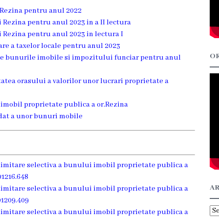
i Rezina pentru anul 2022
 Rezina pentru anul 2023 in a II lectura
 Rezina pentru anul 2023 in lectura I
are a taxelor locale pentru anul 2023
OR
 pe bunurile imobile si impozitului funciar pentru anul
tatea orasului a valorilor unor lucrari proprietate a
imobil proprietate publica a or.Rezina
odat a unor bunuri mobile
limitare selectiva a bunului imobil proprietate publica a
01216.648
AR
limitare selectiva a bunului imobil proprietate publica a
01209.409
Ar
limitare selectiva a bunului imobil proprietate publica a