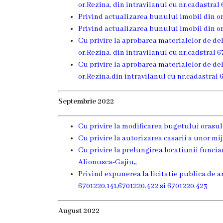
or.Rezina, din intravilanul cu nr,cadastral 
Grădinița
Privind actualizarea bunului imobil din or.
Privind actualizarea bunului imobil din or.R
nr.2
Cu privire la aprobarea materialelor de de
,,Andrieș”
or.Rezina, din intravilanul cu nr.cadstral 
Cu privire la aprobarea materialelor de de
Grădinița
or.Rezina,din intravilanul cu nr.cadastral 
nr.5
Septembrie 2022
,,Bucuria”
Cu privire la modificarea bugetului orasu
Grădinița
Cu privire la autorizarea casarii a unor mijl
Cu privire la prelungirea locatiunii funciar
nr.6
Alionusca-Gajiu,,
,,Cocoșelul
Privind expunerea la licitatie publica de 
6701220.141,6701220.422 si 6701220.423
de
Aur”
August 2022