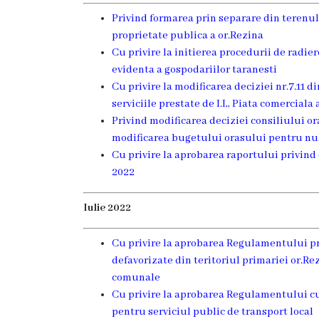
Î.M
Privind formarea prin separare din terenul
proprietate publica a or.Rezina
,,Servicii
Cu privire la initierea procedurii de radier
Comunal
evidenta a gospodariilor taranesti
Cu privire la modificarea deciziei nr.7.11 d
-
serviciile prestate de I.I,, Piata comerciala
Locative”
Privind modificarea deciziei consiliului ora
modificarea bugetului orasului pentru nul
or.Rezina.
Cu privire la aprobarea raportului privind
2022
Î.M
,,
Iulie 2022
Piața
Cu privire la aprobarea Regulamentului pr
comercială
defavorizate din teritoriul primariei or.Rez
comunale
a
Cu privire la aprobarea Regulamentului cu 
orașului
pentru serviciul public de transport local