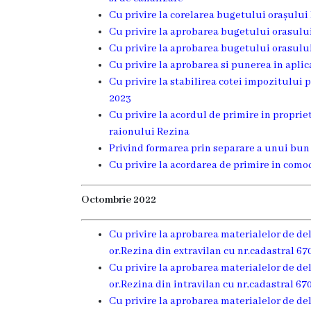
Dispozițiile
Cu privire la corelarea bugetului orașulu
Cu privire la aprobarea bugetului orasului
primarului
Cu privire la aprobarea bugetului orasului
Cu privire la aprobarea si punerea in aplic
Plăți
Cu privire la stabilirea cotei impozitului
salariale
2023
Cu privire la acordul de primire in proprie
încasate
raionului Rezina
Privind formarea prin separare a unui bun 
Întreprinderi
Cu privire la acordarea de primire in com
subordonate
Octombrie 2022
Grădinița
Cu privire la aprobarea materialelor de de
nr.1
or.Rezina din extravilan cu nr.cadastral 67
,,Leagănul
Cu privire la aprobarea materialelor de de
or.Rezina din intravilan cu nr,cadastral 67
copilăriei”
Cu privire la aprobarea materialelor de de