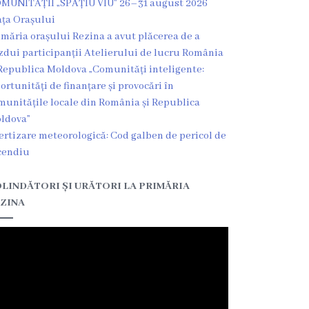
MUNITĂȚII „SPAȚIU VIU” 26–31 august 2026
ața Orașului
imăria orașului Rezina a avut plăcerea de a
zdui participanții Atelierului de lucru România
Republica Moldova „Comunități inteligente:
ortunități de finanțare și provocări în
munitățile locale din România și Republica
ldova”
ertizare meteorologică: Cod galben de pericol de
cendiu
LINDĂTORI ȘI URĂTORI LA PRIMĂRIA
ZINA