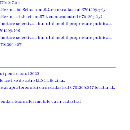
6701217.011
Rezina, bd.Sciusev,nr.8.4, cu nr.cadastral 6701209.363
ezina, str.Pacii, nr.67.1, cu nr.cadastral 6701205.234
limitare selectiva a bunului imobil proprietate publica a
6701209.408
limitare selectiva a bunului imobil proprietate publica a
6701209.407
lui pentru anul 2022
oace fixe de catre I.I,,SCL Rezina,,
e asupra terenului cu nr.cadastrul 6701209.047 locatar I.I,,
arenda a bunurilor imobile cu nr.cadastral