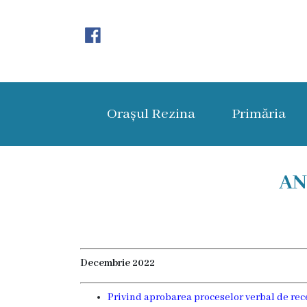
Orașul
Rezina
Orașul Rezina
Primăria
Istoria
orașului
Amalgamare
AN
UAT
Rezina
Lucru
Decembrie 2022
în
Privind aprobarea proceselor verbal de recep