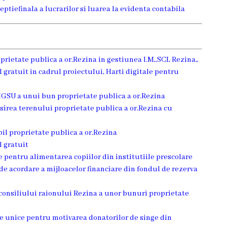
ptiefinala a lucrarilor si luarea la evidenta contabila
rietate publica a or.Rezina in gestiunea I.M,,SCL Rezina,,
l gratuit in cadrul proiectului, Harti digitale pentru
 IGSU a unui bun proprietate publica a or.Rezina
osirea terenului proprietate publica a or.Rezina cu
il proprietate publica a or.Rezina
l gratuit
e pentru alimentarea copiilor din institutiile prescolare
e acordare a mijloacelor financiare din fondul de rezerva
 consiliului raionului Rezina a unor bunuri proprietate
are unice pentru motivarea donatorilor de singe din