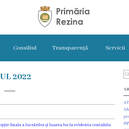
Consiliul
Transparență
Servicii
UL 2022
AR
AT
AN
pr
IN
ție finala a lucrărilor și luarea lor la evidenta contabila