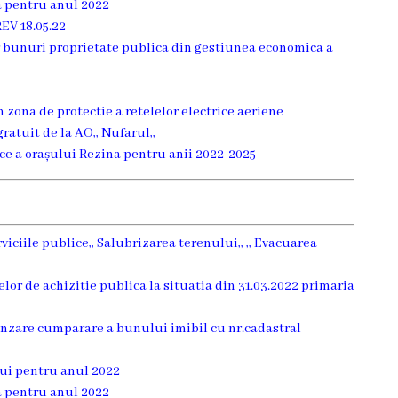
a pentru anul 2022
EV 18.05.22
r bunuri proprietate publica din gestiunea economica a
in zona de protectie a retelelor electrice aeriene
gratuit de la AO,, Nufarul,,
ce a orașului Rezina pentru anii 2022-2025
viciile publice,, Salubrizarea terenului,, ,, Evacuarea
elor de achizitie publica la situatia din 31.03.2022 primaria
vinzare cumparare a bunului imibil cu nr.cadastral
lui pentru anul 2022
a pentru anul 2022