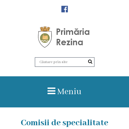
Orașul
Rezina
Istoria
orașului
Amalgamare
UAT
Meniu
Rezina
Lucru
în
Comisii de specialitate