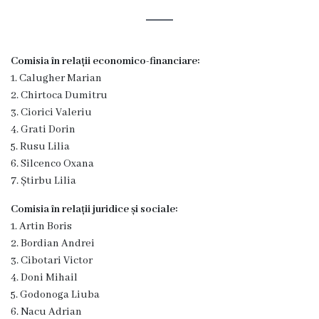
Rezina
Primăria
Comisia în relații economico-financiare:
Zile
1. Calugher Marian
2. Chirtoca Dumitru
de
3. Ciorici Valeriu
audiență
4. Grati Dorin
5. Rusu Lilia
6. Silcenco Oxana
Primarul
7. Știrbu Lilia
Aparatul
Comisia în relații juridice și sociale:
1. Artin Boris
primăriei
2. Bordian Andrei
3. Cibotari Victor
Competențele
4. Doni Mihail
primarului
5. Godonoga Liuba
6. Nacu Adrian