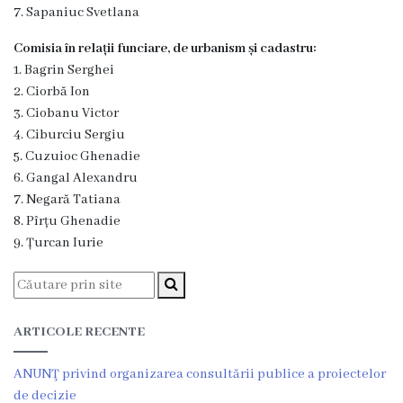
Dispozițiile
7. Sapaniuc Svetlana
primarului
Comisia în relații funciare, de urbanism și cadastru:
1. Bagrin Serghei
Plăți
2. Ciorbă Ion
3. Ciobanu Victor
salariale
4. Ciburciu Sergiu
încasate
5. Cuzuioc Ghenadie
6. Gangal Alexandru
7. Negară Tatiana
Întreprinderi
8. Pîrțu Ghenadie
subordonate
9. Țurcan Iurie
Grădinița
nr.1
ARTICOLE RECENTE
,,Leagănul
ANUNŢ privind organizarea consultării publice a proiectelor
copilăriei”
de decizie