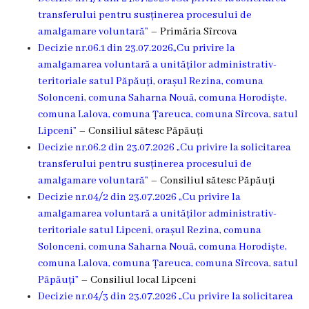
Dispozițiile
transferului pentru susținerea procesului de
amalgamare voluntară”
– Primăria Sîrcova
primarului
Decizie nr.06.1 din 23.07.2026„Cu privire la
amalgamarea voluntară a unităților administrativ-
Plăți
teritoriale satul Păpăuți, orașul Rezina, comuna
salariale
Solonceni, comuna Saharna Nouă, comuna Horodiște,
comuna Lalova, comuna Țareuca, comuna Sîrcova, satul
încasate
Lipceni”
– Consiliul sătesc Păpăuți
Decizie nr.06.2 din 23.07.2026 „Cu privire la solicitarea
Întreprinderi
transferului pentru susținerea procesului de
subordonate
amalgamare voluntară”
– Consiliul sătesc Păpăuți
Decizie nr.04/2 din 23.07.2026 „Cu privire la
amalgamarea voluntară a unităților administrativ-
Grădinița
teritoriale satul Lipceni, orașul Rezina, comuna
nr.1
Solonceni, comuna Saharna Nouă, comuna Horodiște,
comuna Lalova, comuna Țareuca, comuna Sîrcova, satul
,,Leagănul
Păpăuți”
– Consiliul local Lipceni
copilăriei”
Decizie nr.04/3 din 23.07.2026 „Cu privire la solicitarea