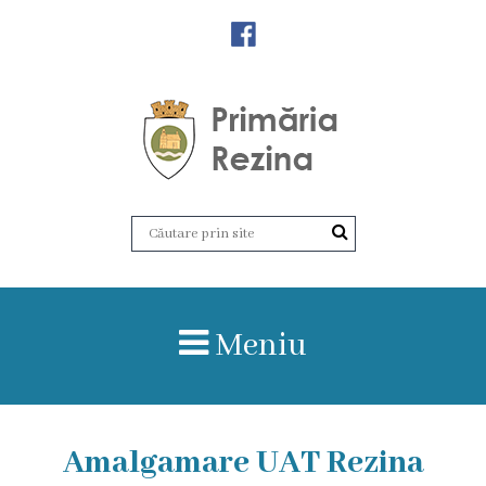
Orașul
Rezina
Istoria
orașului
Amalgamare
UAT
Meniu
Rezina
Lucru
în
Amalgamare UAT Rezina