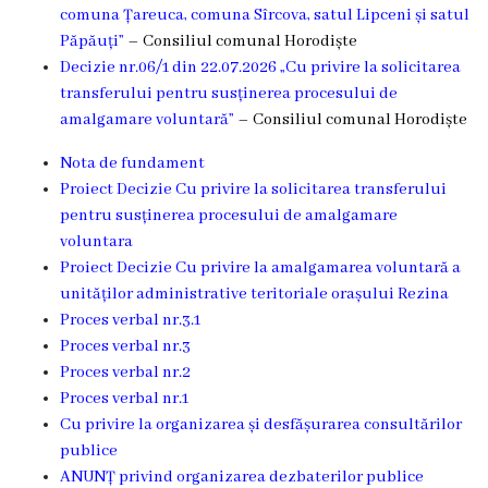
comuna Țareuca, comuna Sîrcova, satul Lipceni și satul
Î.M
Păpăuți”
– Consiliul comunal Horodiște
,,Servicii
Decizie nr.06/1 din 22.07.2026 „Cu privire la solicitarea
transferului pentru susținerea procesului de
Comunal
amalgamare voluntară”
– Consiliul comunal Horodiște
-
Nota de fundament
Locative”
Proiect Decizie Cu privire la solicitarea transferului
pentru susținerea procesului de amalgamare
or.Rezina.
voluntara
Proiect Decizie Cu privire la amalgamarea voluntară a
Î.M
unităților administrative teritoriale orașului Rezina
,,
Proces verbal nr.3.1
Proces verbal nr.3
Piața
Proces verbal nr.2
comercială
Proces verbal nr.1
Cu privire la organizarea și desfășurarea consultărilor
a
publice
orașului
ANUNȚ privind organizarea dezbaterilor publice