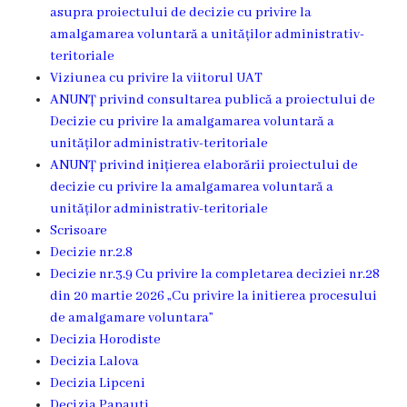
asupra proiectului de decizie cu privire la
Rezina”
amalgamarea voluntară a unităților administrativ-
teritoriale
ONG-
Viziunea cu privire la viitorul UAT
uri
ANUNȚ privind consultarea publică a proiectului de
Decizie cu privire la amalgamarea voluntară a
unităților administrativ-teritoriale
Posturi
ANUNȚ privind inițierea elaborării proiectului de
vacante
decizie cu privire la amalgamarea voluntară a
unităților administrativ-teritoriale
Consiliul
Scrisoare
Decizie nr.2.8
Componența
Decizie nr.3.9 Cu privire la completarea deciziei nr.28
din 20 martie 2026 „Cu privire la initierea procesului
Consiliului
de amalgamare voluntara”
Decizia Horodiste
Secretar
Decizia Lalova
Decizia Lipceni
Comisii
Decizia Papauti