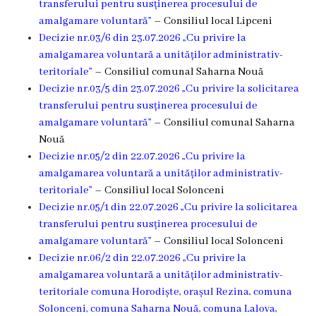
transferului pentru susținerea procesului de
Grădinița
amalgamare voluntară”
– Consiliul local Lipceni
Decizie nr.03/6 din 23.07.2026 „Cu privire la
nr.2
amalgamarea voluntară a unităților administrativ-
,,Andrieș”
teritoriale”
– Consiliul comunal Saharna Nouă
Decizie nr.03/5 din 23.07.2026 „Cu privire la solicitarea
Grădinița
transferului pentru susținerea procesului de
amalgamare voluntară”
– Consiliul comunal Saharna
nr.5
Nouă
,,Bucuria”
Decizie nr.05/2 din 22.07.2026 „Cu privire la
amalgamarea voluntară a unităților administrativ-
teritoriale”
– Consiliul local Solonceni
Grădinița
Decizie nr.05/1 din 22.07.2026 „Cu privire la solicitarea
nr.6
transferului pentru susținerea procesului de
amalgamare voluntară”
– Consiliul local Solonceni
,,Cocoșelul
Decizie nr.06/2 din 22.07.2026 „Cu privire la
de
amalgamarea voluntară a unităților administrativ-
teritoriale comuna Horodiște, orașul Rezina, comuna
Aur”
Solonceni, comuna Saharna Nouă, comuna Lalova,