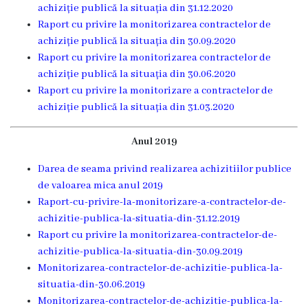
achiziție publică la situația din 31.12.2020
Rezina”
Raport cu privire la monitorizarea contractelor de
achiziție publică la situația din 30.09.2020
ONG-
Raport cu privire la monitorizarea contractelor de
achiziție publică la situația din 30.06.2020
uri
Raport cu privire la monitorizare a contractelor de
achiziție publică la situația din 31.03.2020
Posturi
vacante
Anul 2019
Darea de seama privind realizarea achizitiilor publice
Consiliul
de valoarea mica anul 2019
Raport-cu-privire-la-monitorizare-a-contractelor-de-
Componența
achizitie-publica-la-situatia-din-31.12.2019
Consiliului
Raport cu privire la monitorizarea-contractelor-de-
achizitie-publica-la-situatia-din-30.09.2019
Secretar
Monitorizarea-contractelor-de-achizitie-publica-la-
situatia-din-30.06.2019
Monitorizarea-contractelor-de-achizitie-publica-la-
Comisii