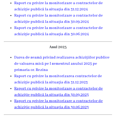
Raport cu privire la monitorizare a contractelor de
Dispozițiile
achiziție publică la situația din 31.12.2024
primarului
Raport cu privire la monitorizare a contractelor de
achiziție publică la situația din 30.09.2024
Plăți
Raport cu privire la monitorizare a contractelor de
achiziție publică la situația din 30.06.2024
salariale
încasate
Anul 2023
Darea de seamă privind realizarea achizițiilor publice
Întreprinderi
de valoarea mică pe I semestrul anului 2023 pe
subordonate
primaria or. Rezina
Raport cu privire la monitorizarea contractelor de
Grădinița
achiziție publică la situația din 31.12.2023
Raport cu privire la monitorizare a contractelor de
nr.1
achiziție publică
la situația din 30.09.2023
,,Leagănul
Raport cu privire la monitorizare a contractelor de
achiziție publică
la situația din 30.06.2023
copilăriei”