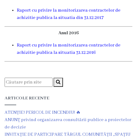
Ședința
Raport cu privire la monitorizarea contractelor de
consiliului
achizitie publica la situatia din 31.12.2017
orășenesc
Anul 2016
online
Raport cu privire la monitorizarea contractelor de
achizitie publica la situatia 31.12.2016
Transparență
Licitații
și
achiziții
ARTICOLE RECENTE
Rapoarte
ATENȚIE! PERICOL DE INCENDIU! 🔥
ANUNŢ privind organizarea consultării publice a proiectelor
Plan
de decizie
INVITAȚIE DE PARTICIPARE TÂRGUL COMUNITĂȚII „SPAȚIU