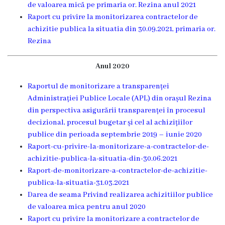
de valoarea mică pe primaria or. Rezina anul 2021
Î.M
Raport cu privire la monitorizarea contractelor de
,,Servicii
achizitie publica la situatia din 30.09.2021, primaria or.
Rezina
Comunal
-
Anul 2020
Locative”
Raportul de monitorizare a transparenței
Administrației Publice Locale (APL) din orașul Rezina
or.Rezina.
din perspectiva asigurării transparenței în procesul
decizional, procesul bugetar și cel al achizițiilor
Î.M
publice din perioada septembrie 2019 – iunie 2020
,,
Raport-cu-privire-la-monitorizare-a-contractelor-de-
achizitie-publica-la-situatia-din-30.06.2021
Piața
Raport-de-monitorizare-a-contractelor-de-achizitie-
comercială
publica-la-situatia-31.03.2021
Darea de seama Privind realizarea achizitiilor publice
a
de valoarea mica pentru anul 2020
orașului
Raport cu privire la monitorizare a contractelor de