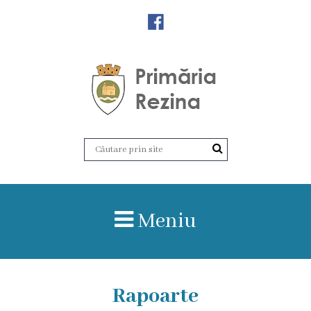
Orașul
Rezina
Istoria
orașului
Amalgamare
UAT
Meniu
Rezina
Lucru
în
Rapoarte