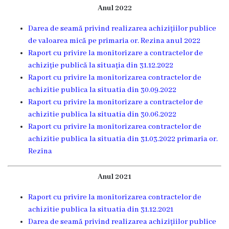
Anul 2022
Grădinița
Darea de seamă privind realizarea achizițiilor publice
nr.2
de valoarea mică pe primaria or. Rezina anul 2022
,,Andrieș”
Raport cu privire la monitorizare a contractelor de
achiziție publică la situația din 31.12.2022
Grădinița
Raport cu privire la monitorizarea contractelor de
achizitie publica la situatia din 30.09.2022
nr.5
Raport cu privire la monitorizare a contractelor de
,,Bucuria”
achizitie publica la situatia din 30.06.2022
Raport cu privire la monitorizarea contractelor de
achizitie publica la situatia din 31.03.2022 primaria or.
Grădinița
Rezina
nr.6
,,Cocoșelul
Anul 2021
de
Rapo
rt cu privire la monitorizarea contractelor de
achizitie publica la situatia din 31.12.2021
Aur”
Darea de seamă privind realizarea achizițiilor publice