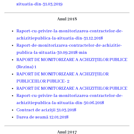
situatia-din-31.03.2019
de
Anul 2018
specialitate
Raport-cu-privire-la-monitorizarea-contractelor-de-
Activitatea
achizitiepublica-la-situatia-din-31.12.2018
Raport-de-monitorizarea-contractelor-de-achizitie-
consiliului
publica-la-situatia-30.09.2018-min
RAPORT DE MONITORIZARE A ACHIZIȚIILOR PUBLICE
Deciziile
(Rezina) 1
consiliului
RAPORT DE MONITORIZARE A ACHIZIȚIILOR
PUBLICEIILOR PUBLICE- 2
Regulamentul
RAPORT DE MONITORIZARE A ACHIZITIILOR PUBLICE
Raport-cu-privire-la-monitorizarea-contractelor-de-
consiliului
achizitiepublica-la-situatia-din-30.06.2018
Contract de aciziții 31.03.2018
Ședințele
Darea de seamă 12.01.2018
Consiliului
Anul 2017