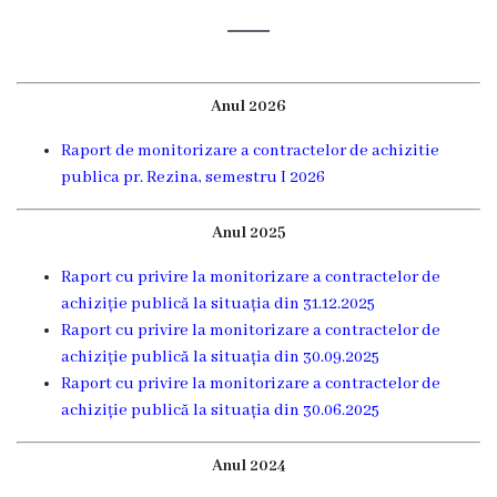
Rezina
Primăria
Anul 2026
Zile
Raport de monitorizare a contractelor de achizitie
de
publica pr. Rezina, semestru I 2026
audiență
Anul 2025
Primarul
Raport cu privire la monitorizare a contractelor de
achiziție publică la situația din 31.12.2025
Aparatul
Raport cu privire la monitorizare a contractelor de
primăriei
achiziție publică la situația din 30.09.2025
Raport cu privire la monitorizare a contractelor de
achiziție publică la situația din 30.06.2025
Competențele
primarului
Anul 2024