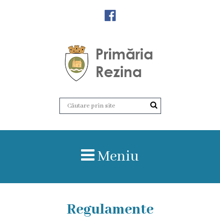
Orașul
Rezina
Istoria
orașului
Amalgamare
UAT
Meniu
Rezina
Lucru
în
Regulamente