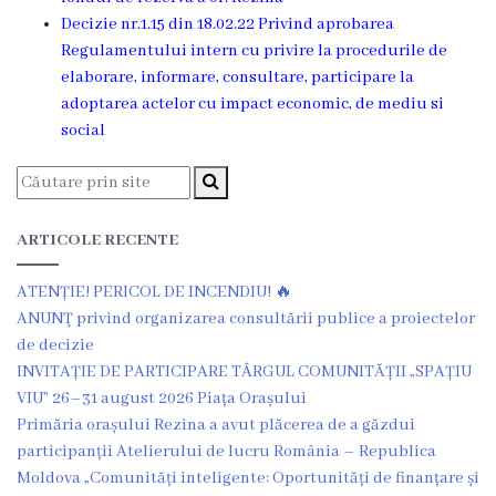
de
Decizie nr.1.15 din 18.02.22 Privind aprobarea
achiziții
Regulamentului intern cu privire la procedurile de
elaborare, informare, consultare, participare la
Proceduri
adoptarea actelor cu impact economic, de mediu si
social
Contracte
Licitație
ARTICOLE RECENTE
cu
strigare
ATENȚIE! PERICOL DE INCENDIU! 🔥
ANUNŢ privind organizarea consultării publice a proiectelor
de
de decizie
vânzare
INVITAȚIE DE PARTICIPARE TÂRGUL COMUNITĂȚII „SPAȚIU
VIU” 26–31 august 2026 Piața Orașului
Primăria orașului Rezina a avut plăcerea de a găzdui
Proces
participanții Atelierului de lucru România – Republica
verbal
Moldova „Comunități inteligente: Oportunități de finanțare și