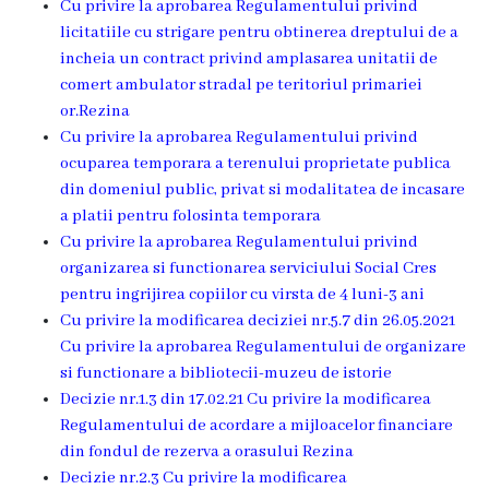
Cu privire la aprobarea Regulamentului privind
de
licitatiile cu strigare pentru obtinerea dreptului de a
incheia un contract privind amplasarea unitatii de
specialitate
comert ambulator stradal pe teritoriul primariei
or.Rezina
Activitatea
Cu privire la aprobarea Regulamentului privind
ocuparea temporara a terenului proprietate publica
consiliului
din domeniul public, privat si modalitatea de incasare
a platii pentru folosinta temporara
Deciziile
Cu privire la aprobarea Regulamentului privind
consiliului
organizarea si functionarea serviciului Social Cres
pentru ingrijirea copiilor cu virsta de 4 luni-3 ani
Regulamentul
Cu privire la modificarea deciziei nr.5.7 din 26.05.2021
Cu privire la aprobarea Regulamentului de organizare
consiliului
si functionare a bibliotecii-muzeu de istorie
Decizie nr.1.3 din 17.02.21 Cu privire la modificarea
Ședințele
Regulamentului de acordare a mijloacelor financiare
din fondul de rezerva a orasului Rezina
Consiliului
Decizie nr.2.3 Cu privire la modificarea