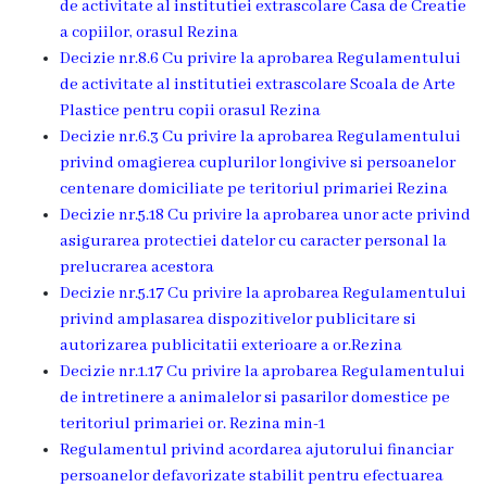
de activitate al institutiei extrascolare Casa de Creatie
Grădinița
a copiilor, orasul Rezina
Decizie nr.8.6 Cu privire la aprobarea Regulamentului
nr.2
de activitate al institutiei extrascolare Scoala de Arte
,,Andrieș”
Plastice pentru copii orasul Rezina
Decizie nr.6.3 Cu privire la aprobarea Regulamentului
Grădinița
privind omagierea cuplurilor longivive si persoanelor
centenare domiciliate pe teritoriul primariei Rezina
nr.5
Decizie nr.5.18 Cu privire la aprobarea unor acte privind
,,Bucuria”
asigurarea protectiei datelor cu caracter personal la
prelucrarea acestora
Decizie nr.5
.17 Cu privire la aprobarea Regulamentului
Grădinița
privind amplasarea dispozitivelor publicitare si
nr.6
autorizarea publicitatii exterioare a or.Rezina
Decizie nr.1.17 Cu privire la aprobarea Regulamentului
,,Cocoșelul
de intretinere a animalelor si pasarilor domestice pe
de
teritoriul primariei or. Rezina min-1
Regulamentul privind acordarea ajutorului financiar
Aur”
persoanelor defavorizate stabilit pentru efectuarea