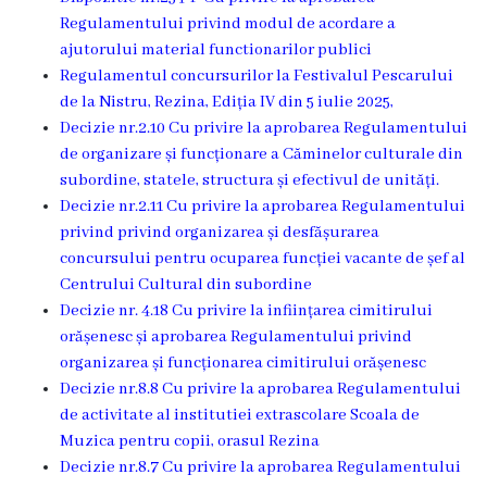
Dispozițiile
Regulamentului privind modul de acordare a
ajutorului material functionarilor publici
primarului
Regulamentul concursurilor la Festivalul Pescarului
de la Nistru, Rezina, Ediția IV din 5 iulie 2025,
Plăți
Decizie nr.2.10 Cu privire la aprobarea Regulamentului
salariale
de organizare și funcționare a Căminelor culturale din
subordine, statele, structura și efectivul de unități.
încasate
Decizie nr.2.11 Cu privire la aprobarea Regulamentului
privind privind organizarea și desfășurarea
Întreprinderi
concursului pentru ocuparea funcției vacante de șef al
subordonate
Centrului Cultural din subordine
Decizie nr. 4.18 Cu privire la inființarea cimitirului
orășenesc și aprobarea Regulamentului privind
Grădinița
organizarea și funcționarea cimitirului orășenesc
nr.1
Decizie nr.8.8 Cu privire la aprobarea Regulamentului
de activitate al institutiei extrascolare Scoala de
,,Leagănul
Muzica pentru copii, orasul Rezina
copilăriei”
Decizie nr.8.7 Cu privire la aprobarea Regulamentului