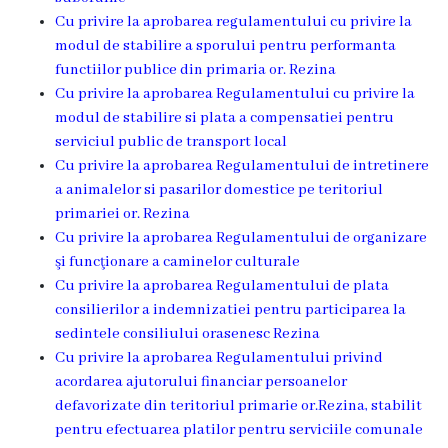
Rezina”
Cu privire la aprobarea regulamentului cu privire la
modul de stabilire a sporului pentru performanta
functiilor publice din primaria or. Rezina
ONG-
Cu privire la aprobarea Regulamentului cu privire la
uri
modul de stabilire si plata a compensatiei pentru
serviciul public de transport local
Posturi
Cu privire la aprobarea Regulamentului de intretinere
a animalelor si pasarilor domestice pe teritoriul
vacante
primariei or. Rezina
Cu privire la aprobarea Regulamentului de organizare
Consiliul
şi funcţionare a caminelor culturale
Cu privire la aprobarea Regulamentului de plata
Componența
consilierilor a indemnizatiei pentru participarea la
sedintele consiliului orasenesc Rezina
Consiliului
Cu privire la aprobarea Regulamentului privind
acordarea ajutorului financiar persoanelor
Secretar
defavorizate din teritoriul primarie or.Rezina, stabilit
pentru efectuarea platilor pentru serviciile comunale
Comisii