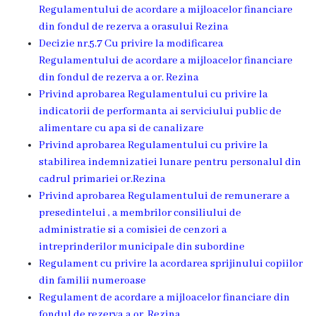
Regulamentului de acordare a mijloacelor financiare
Ședința
din fondul de rezerva a orasului Rezina
consiliului
Decizie nr.5.7 Cu privire la modificarea
Regulamentului de acordare a mijloacelor financiare
orășenesc
din fondul de rezerva a or. Rezina
online
Privind aprobarea Regulamentului cu privire la
indicatorii de performanta ai serviciului public de
Transparență
alimentare cu apa si de canalizare
Privind aprobarea Regulamentului cu privire la
stabilirea indemnizatiei lunare pentru personalul din
Licitații
cadrul primariei or.Rezina
și
Privind aprobarea Regulamentului de remunerare a
presedintelui , a membrilor consiliului de
achiziții
administratie si a comisiei de cenzori a
intreprinderilor municipale din subordine
Rapoarte
Regulament cu privire la acordarea sprijinului copiilor
din familii numeroase
Plan
Regulament de acordare a mijloacelor financiare din
fondul de rezerva a or. Rezina