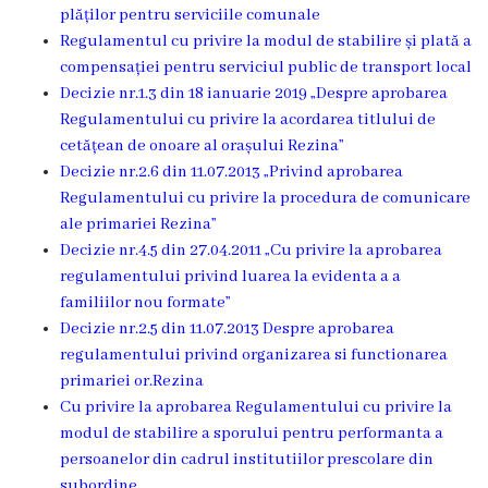
plăților pentru serviciile comunale
Î.M
Regulamentul cu privire la modul de stabilire și plată a
,,Servicii
compensației pentru serviciul public de transport local
Decizie nr.1.3 din 18 ianuarie 2019 „Despre aprobarea
Comunal
Regulamentului cu privire la acordarea titlului de
-
cetățean de onoare al orașului Rezina”
Decizie nr.2.6 din 11.07.2013 „Privind aprobarea
Locative”
Regulamentului cu privire la procedura de comunicare
or.Rezina.
ale primariei Rezina”
Decizie nr.4.5 din 27.04.2011 „Cu privire la aprobarea
Î.M
regulamentului privind luarea la evidenta a a
familiilor nou formate”
,,
Decizie nr.2.5 din 11.07.2013 Despre aprobarea
Piața
regulamentului privind organizarea si functionarea
primariei or.Rezina
comercială
Cu privire la aprobarea Regulamentului cu privire la
a
modul de stabilire a sporului pentru performanta a
persoanelor din cadrul institutiilor prescolare din
orașului
subordine