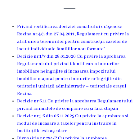
Rezina
Primăria
Privind rectificarea deciziei consiliului orăşenesc
Zile
Rezina nr.4/5 din 27.04.2011 „Regulament cu privire la
atribuirea terenurilor pentru construcția caselor de
de
locuit individuale familiilor nou formate”
audiență
Decizie nr.1/7 din 28.01.2026 Cu privire la aprobarea
Regulamentului privind identificarea bunurilor
imobiliare neîngrijite și încasarea impozitului
Primarul
imobiliar majorat pentru bunurile neîngrijite din
teritoriul unității administrativ – teritoriale orașul
Aparatul
Rezina
primăriei
Decizie nr 6.11 Cu privire la aprobarea Regulamentului
privind animalele de companie cu și fără stăpân
Competențele
Decizie nr.5.6 din 06.11.2025 Cu privire la aprobarea și
modul de încasare a taxelor pentru instruire în
primarului
instituțiile extrașcolare
Dispozitie nr.254-P Cu privire la aprobarea