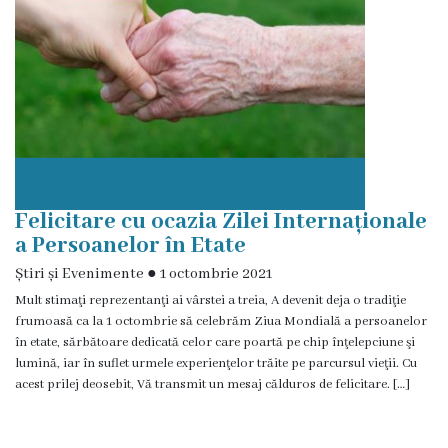
Galerie
Video
Contacte
Felicitare cu ocazia Zilei Internaționale
a Persoanelor în Etate
Știri și Evenimente
●
1 octombrie 2021
Mult stimaţi reprezentanţi ai vârstei a treia, A devenit deja o tradiţie
frumoasă ca la 1 octombrie să celebrăm Ziua Mondială a persoanelor
în etate, sărbătoare dedicată celor care poartă pe chip înţelepciune şi
lumină, iar în suflet urmele experienţelor trăite pe parcursul vieţii. Cu
acest prilej deosebit, Vă transmit un mesaj călduros de felicitare. […]