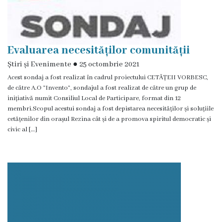
Grădinița
nr.2
Evaluarea necesităților comunității
,,Andrieș”
Știri și Evenimente
●
25 octombrie 2021
Grădinița
Acest sondaj a fost realizat în cadrul proiectului CETĂȚEII VORBESC,
de către A.O ”Invento”, sondajul a fost realizat de către un grup de
nr.5
inițiativă numit Consiliul Local de Participare, format din 12
membri.Scopul acestui sondaj a fost depistarea necesităților și soluțiile
,,Bucuria”
cetățenilor din orașul Rezina cât și de a promova spiritul democratic și
civic al […]
Grădinița
nr.6
,,Cocoșelul
de
Aur”