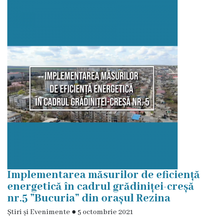
proces
decizional
Regulamente
Audieri
publice
Procese-
Verbale
ale
Implementarea măsurilor de eficiență
ședințelor
energetică în cadrul grădiniței-creșă
nr.5 ”Bucuria” din orașul Rezina
Autorizații
Știri și Evenimente
●
5 octombrie 2021