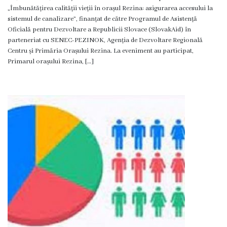
Dispozițiile
„Îmbunătățirea calității vieții în orașul Rezina: asigurarea accesului la
sistemul de canalizare”, finanțat de către Programul de Asistență
primarului
Oficială pentru Dezvoltare a Republicii Slovace (SlovakAid) în
parteneriat cu SENEC-PEZINOK, Agenția de Dezvoltare Regională
Centru și Primăria Orașului Rezina. La eveniment au participat,
Plăți
Primarul orașului Rezina, […]
salariale
încasate
Întreprinderi
subordonate
Grădinița
nr.1
,,Leagănul
copilăriei”