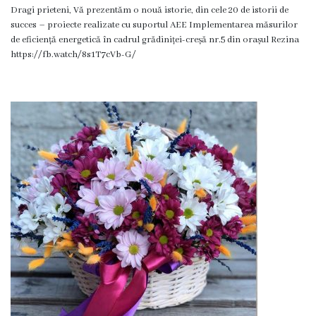
de
Dragi prieteni, Vă prezentăm o nouă istorie, din cele 20 de istorii de
succes – proiecte realizate cu suportul AEE Implementarea măsurilor
construire
de eficiență energetică în cadrul grădiniței-creșă nr.5 din orașul Rezina
eliberate
https://fb.watch/8s1T7cVb-G/
Dispoziții
Comisiei
pentru
Situații
Excepționale
a
Republicii
Moldova
Servicii