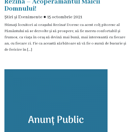
Rezina – Acoperământul Maicii
Domnului!
de
Știri și Evenimente
●
15 octombrie 2021
specialitate
Stimați locuitori ai orașului Rezina! Doresc ca acest colț pitoresc al
Pământului să se dezvolte și să prospere, să fie mereu confortabil și
Activitatea
frumos, ca viața în oraș să devină mai bună, mai interesantă cu fiecare
an, cu fiecare zi. Fie ca această sărbătoare să vă fie o sursă de bucurie și
consiliului
de fericire în […]
Deciziile
consiliului
Regulamentul
consiliului
Ședințele
Consiliului