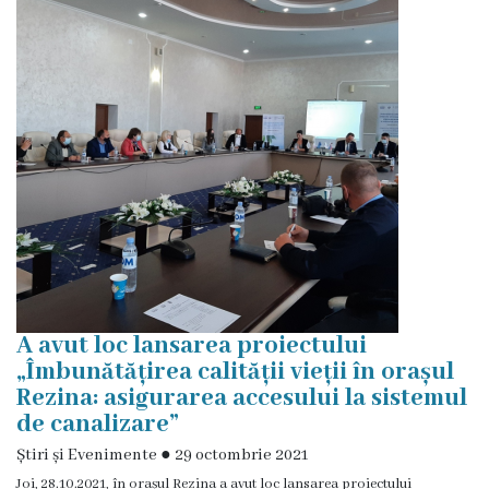
Rezina
Primăria
Zile
de
audiență
Primarul
Aparatul
A avut loc lansarea proiectului
primăriei
„Îmbunătățirea calității vieții în orașul
Rezina: asigurarea accesului la sistemul
Competențele
de canalizare”
primarului
Știri și Evenimente
●
29 octombrie 2021
Joi, 28.10.2021, în orașul Rezina a avut loc lansarea proiectului