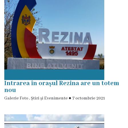
de
achiziții
Proceduri
Contracte
Licitație
cu
strigare
Intrarea în orașul Rezina are un totem
de
nou
vânzare
Galerie Foto
,
Știri și Evenimente
●
7 octombrie 2021
Proces
verbal