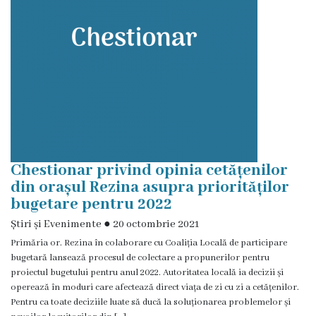
Î.M
,,Servicii
Comunal
-
Locative”
or.Rezina.
Chestionar privind opinia cetățenilor
Î.M
din orașul Rezina asupra priorităților
bugetare pentru 2022
,,
Știri și Evenimente
●
20 octombrie 2021
Piața
Primăria or. Rezina în colaborare cu Coaliția Locală de participare
comercială
bugetară lansează procesul de colectare a propunerilor pentru
proiectul bugetului pentru anul 2022. Autoritatea locală ia decizii și
a
operează în moduri care afectează direct viața de zi cu zi a cetățenilor.
Pentru ca toate deciziile luate să ducă la soluționarea problemelor și
orașului