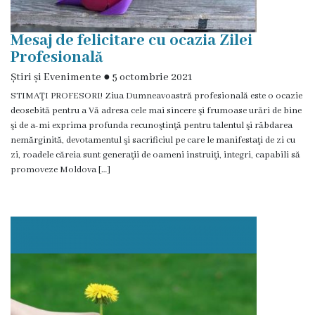
Certificate/Autorizații
Mesaj de felicitare cu ocazia Zilei
Profesională
Modele
Știri și Evenimente
●
5 octombrie 2021
de
STIMAŢI PROFESORI! Ziua Dumneavoastră profesională este o ocazie
cereri
deosebită pentru a Vă adresa cele mai sincere şi frumoase urări de bine
şi de a-mi exprima profunda recunoştinţă pentru talentul şi răbdarea
nemărginită, devotamentul şi sacrificiul pe care le manifestaţi de zi cu
Media
zi, roadele căreia sunt generaţii de oameni instruiţi, integri, capabili să
promoveze Moldova […]
Știri
și
Evenimente
Galerie
Foto