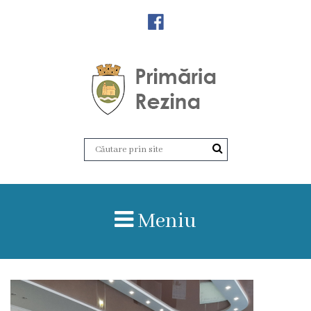
Orașul
Rezina
Istoria
orașului
Amalgamare
UAT
Meniu
Rezina
Lucru
în