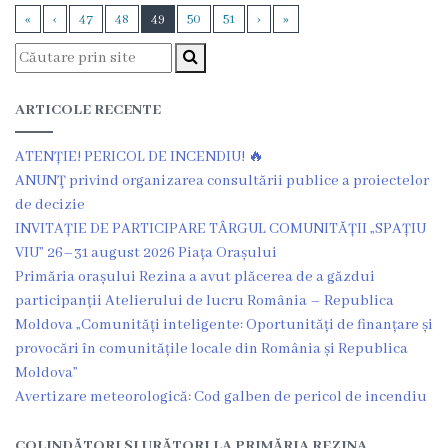
«
‹
47
48
49
50
51
›
»
ARTICOLE RECENTE
ATENȚIE! PERICOL DE INCENDIU! 🔥
ANUNŢ privind organizarea consultării publice a proiectelor
de decizie
INVITAȚIE DE PARTICIPARE TÂRGUL COMUNITĂȚII „SPAȚIU
VIU” 26–31 august 2026 Piața Orașului
Primăria orașului Rezina a avut plăcerea de a găzdui
participanții Atelierului de lucru România – Republica
Moldova „Comunități inteligente: Oportunități de finanțare și
provocări în comunitățile locale din România și Republica
Moldova”
Avertizare meteorologică: Cod galben de pericol de incendiu
COLINDĂTORI ȘI URĂTORI LA PRIMĂRIA REZINA