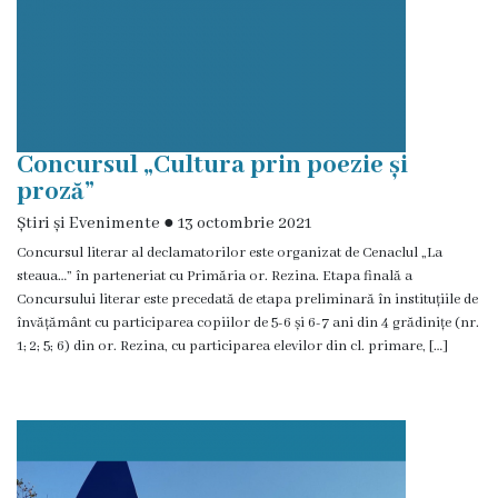
Ședința
consiliului
orășenesc
online
Concursul „Cultura prin poezie și
proză”
Transparență
Știri și Evenimente
●
13 octombrie 2021
Concursul literar al declamatorilor este organizat de Cenaclul „La
Licitații
steaua…” în parteneriat cu Primăria or. Rezina. Etapa finală a
și
Concursului literar este precedată de etapa preliminară în instituțiile de
învățământ cu participarea copiilor de 5-6 și 6-7 ani din 4 grădinițe (nr.
achiziții
1; 2; 5; 6) din or. Rezina, cu participarea elevilor din cl. primare, […]
Rapoarte
Plan