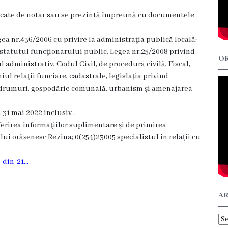
ficate de notar sau se prezintă împreună cu documentele
gea nr.436/2006 cu privire la administraţia publică locală;
i statutul funcţionarului public, Legea nr.25/2008 privind
OR
administrativ, Codul Civil, de procedură civilă, Fiscal,
l relații funciare, cadastrale, legislația privind
e, drumuri, gospodărie comunală, urbanism și amenajarea
1 mai 2022 inclusiv .
erirea informaţiilor suplimentare şi de primirea
ui orășenesc Rezina; 0(254)23005 specialistul în relații cu
-din-21…
AR
Ar