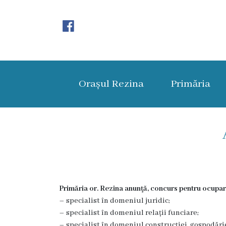
Orașul
Rezina
Orașul Rezina
Primăria
Istoria
orașului
Amalgamare
UAT
Rezina
Primăria or. Rezina anunţă, concurs pentru ocupare
Lucru
– specialist în domeniul juridic;
în
– specialist în domeniul relații funciare;
– specialist în domeniul construcției, gospodăr