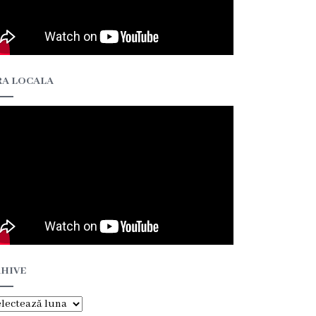
A LOCALA
HIVE
hive