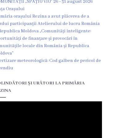
MUNITĂȚII „SPAȚIU VIU” 26–31 august 2026
ața Orașului
imăria orașului Rezina a avut plăcerea de a
zdui participanții Atelierului de lucru România
Republica Moldova „Comunități inteligente:
ortunități de finanțare și provocări în
munitățile locale din România și Republica
ldova”
ertizare meteorologică: Cod galben de pericol de
cendiu
LINDĂTORI ȘI URĂTORI LA PRIMĂRIA
ZINA