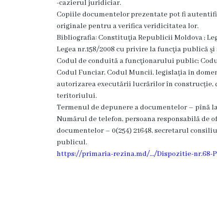
-cazierul juridiciar.
Dispozițiile
Copiile documentelor prezentate pot fi autenti
primarului
originale pentru a verifica veridicitatea lor.
Bibliografia: Constituţia Republicii Moldova ; Le
Plăți
Legea nr.158/2008 cu privire la funcţia publică ş
Codul de conduită a funcţionarului public; Codul 
salariale
Codul Funciar, Codul Muncii, legislația în domeniu
încasate
autorizarea executării lucrărilor în construcți
teritoriului.
Termenul de depunere a documentelor – pînă la 3
Întreprinderi
Numărul de telefon, persoana responsabilă de of
subordonate
documentelor – 0(254) 21648, secretarul consiliul
publicul.
Grădinița
https://primaria-rezina.md/…/Dispozitie-nr.68-P
nr.1
,,Leagănul
copilăriei”