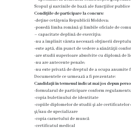
Rezina
Scopul şi sarcinile de bază ale funcţiilor public
Condiţiile de participare la concurs:
Primăria
-deţine cetăţenia Republicii Moldova;
-posedă limba română şi limbile oficiale de comun
Zile
– capacitate deplină de exerciţiu;
-nu a împlinit vârsta necesară obţinerii dreptulu
de
-este aptă, din punct de vedere a sănătăţii confo
audiență
-are studii superioare absolvite cu diplomă de li
-nu are antecente penale;
Primarul
-nu este privată de dreptul de a ocupa anumite fu
Documentele ce urmează a fi prezentate:
Aparatul
Candidaţii în termenul indicat mai jos depun pers
-formularul de participare conform regulament
primăriei
-copia buletinului de identitate
-copiile diplomelor de studii şi ale certificatelo
Competențele
şi/sau de specializare
-copia carnetului de muncă
primarului
-certificatul medical