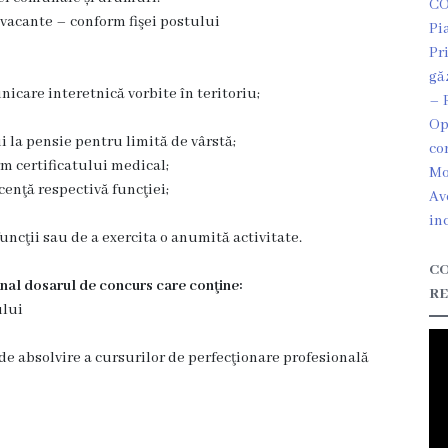
CO
e vacante – conform fişei postului
Pi
Pr
gă
icare interetnică vorbite în teritoriu;
– 
Op
i la pensie pentru limită de vârstă;
co
rm certificatului medical;
Mo
cenţă respectivă funcţiei;
Av
in
ncţii sau de a exercita o anumită activitate.
CO
onal dosarul de concurs care conţine:
RE
ului
r de absolvire a cursurilor de perfecţionare profesională