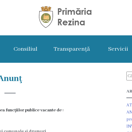
Consiliul
Transparență
Servicii
Anunţ
AR
AT
a funcţiilor publice vacante de :
AN
pr
IN
iei comunale și drumuri.