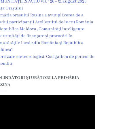
MUNITĂȚII „SPAȚIU VIU” 26–31 august 2026
ața Orașului
imăria orașului Rezina a avut plăcerea de a
zdui participanții Atelierului de lucru România
Republica Moldova „Comunități inteligente:
ortunități de finanțare și provocări în
munitățile locale din România și Republica
ldova”
ertizare meteorologică: Cod galben de pericol de
cendiu
LINDĂTORI ȘI URĂTORI LA PRIMĂRIA
ZINA