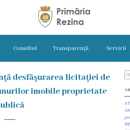
Consiliul
Transparență
Servicii
ţă desfăşurarea licitaţiei de
bunurilor imobile proprietate
AR
ublică
AT
AN
pr
IN