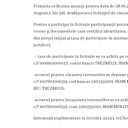
Rezina
Primăria or.Rezina anunţă pentru data de 28.06.202
August,1, bir.316, desfăşurarea licitaţiei de vînz
Primăria
Pentru a participa la licitație participanții prezin
Zile
cerere şi documentele care certifică identitatea
din preţul iniţial și taxa de participare în mărime
de
juridice).
audiență
– taxa de participare la licitație se va achita pe 
c/f 1006601000037, codul băncii TREZMD2X, IB
Primarul
-acontul pentru vînzarea terenurilor se depune p
Aparatul
c/f 1007601006391, cod bancar 2264392001, IB
BIC: TREZMD2X;
primăriei
-acontul pentru locațuinea terenurilor se va achi
Competențele
c/f 1007601006391, cont 2264392001, IBAN MD8
primarului
Informații suplimentare la tel.0254-22444, tel/fa