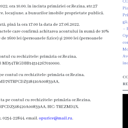
CO
2, ora 10.00, în incinta primăriei or.Rezina, str.27
Pi
are, locațiune, a bunurilor imobile proprietate publică.
Pr
gă
tă, pînă la ora 17.00 la data de 27.06.2022,
– 
, actele care confirmă achitarea acontului în sumă de 10%
Op
 de 1600 lei (persoanele fizice) şi 2000 lei (persoanele
co
Mo
Av
contul cu rechizitele: primăria or.Rezina,
in
AN: MD54TRGDBB14514267010000.
e contul cu rechizitele: primăria or.Rezina,
CO
AN: MD76TRPCDZ518410A00839AA,
RE
ta pe contul cu rechizitele: primăria or.Rezina,
4TRPCDZ518420A00839AA, BIC: TREZMD2X.
x. 0254-22844, email.
opurice@mail.ru
.