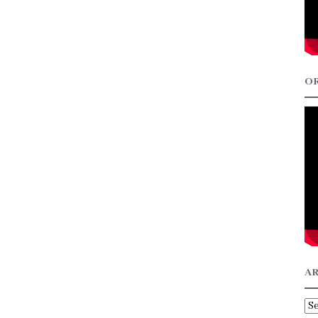
OR
AR
Ar