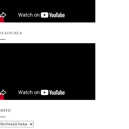
A LOCALA
HIVE
hive