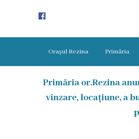
Orașul
Rezina
Orașul Rezina
Primăria
Istoria
orașului
Amalgamare
Primăria or.Rezina anun
UAT
vînzare, locațiune, a 
Rezina
p
Lucru
în