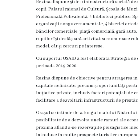
Rezina dispune şi de o infrastructură socială dezv
Dispozițiile
copii, Palatul raional de Cultură, Şcoala de Muzic
primarului
Profesională Polivalentă, 4 biblioteci publice, Sp
organizaţii nonguvernamentale, 4 biserici ortodox
Plăți
băncilor comerciale, piaţă comercială, gară auto. 
copiilor îşi desfăşoară activitatea numeroase col
salariale
model, cât şi cercuri pe interese.
încasate
Cu suportul USAID a fost elaborată Strategia de
perioada 2014-2020.
Întreprinderi
Rezina dispune de obiective pentru atragerea inves
subordonate
capitale nefinisate, precum şi oportunităţi pentr
iniţiative private, inclusiv factori potenţiali de c
Grădinița
facilitare a dezvoltării infrastructurii de prestări
nr.1
Oraşul se întinde de-a lungul malului Nistrului pe
,,Leagănul
posibilitate de a dezvolta unele ramuri ale econom
proximă aflându-se rezervaţiile peisagistice ine
copilăriei”
introduse în multe prospecte turistice europene