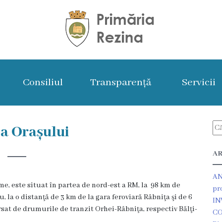
Consiliul
Transparență
Servicii
ia Orașului
AR
AN
e, este situat în partea de nord-est a RM, la 98 km de
pr
, la o distanţă de 3 km de la gara feroviară Râbniţa şi de 6
IN
rsat de drumurile de tranzit Orhei-Râbniţa, respectiv Bălţi-
CO