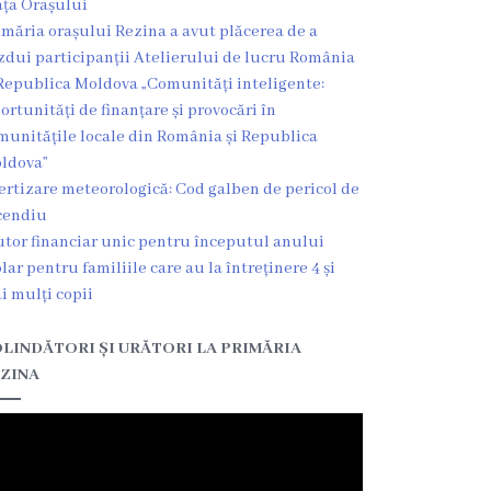
ața Orașului
imăria orașului Rezina a avut plăcerea de a
zdui participanții Atelierului de lucru România
Republica Moldova „Comunități inteligente:
ortunități de finanțare și provocări în
munitățile locale din România și Republica
ldova”
ertizare meteorologică: Cod galben de pericol de
cendiu
utor financiar unic pentru începutul anului
olar pentru familiile care au la întreținere 4 și
i mulți copii
LINDĂTORI ȘI URĂTORI LA PRIMĂRIA
ZINA