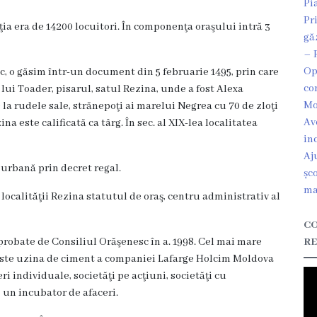
Pi
Pr
 era de 14200 locuitori. În componenţa oraşului intră 3
gă
– 
Op
sc, o găsim într-un document din 5 februarie 1495, prin care
co
ui Toader, pisarul, satul Rezina, unde a fost Alexa
Mo
la rudele sale, strănepoţi ai marelui Negrea cu 70 de zloţi
Av
ina este calificată ca târg. În sec. al XIX-lea localitatea
in
Aj
ă urbană prin decret regal.
șc
ma
 localităţii Rezina statutul de oraş, centru administrativ al
CO
aprobate de Consiliul Orăşenesc în a. 1998. Cel mai mare
RE
este uzina de ciment a companiei Lafarge Holcim Moldova
ri individuale, societăţi pe acţiuni, societăţi cu
 un incubator de afaceri.