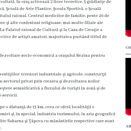
oltată. În oraş activează 2 licee teoretice, 5 grădiniţe de
ă, Şcoală de Arte Plastice, Şcoala Sportivă, o Şcoală
italul raional, Centrul medicilor de familie, peste 20 de
e şi alte confesiuni religioase, mai multe filiale ale
La Palatul raional de Cultură şi la Casa de Creaţie a
ective de artişti amatori, majoritatea purtând titlul de
OR
 dezvoltare socio-economică a oraşului Rezina pentru
tiţiilor: terenuri industriale şi agricole, construcţii
u sectorul privat prin crearea şi dezvoltarea noilor
reştere semnificativă a fluxului de turişti în zonă şi de
-servicii.
 o distanţă de 13 km, ceea ce oferă localităţii o
iei şi, în special, industria turismului, în aria geografică
dite Saharna şi Ţâpova cu mănăstirile respective care sunt
AR
.