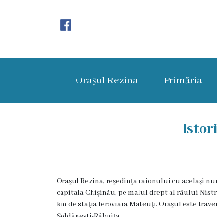
Orașul
Rezina
Orașul Rezina
Primăria
Istoria
orașului
Amalgamare
Istor
UAT
Rezina
Oraşul Rezina, reşedinţa raionului cu acelaşi num
Lucru
capitala Chişinău, pe malul drept al râului Nistru
în
km de staţia feroviară Mateuţi. Oraşul este trave
Şoldăneşti-Râbniţa.