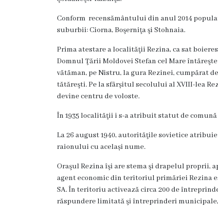
Rezina
Conform recensământului din anul 2014 populaţia
Primăria
suburbii: Ciorna, Boşerniţa şi Stohnaia.
Prima atestare a localităţii Rezina, ca sat boiere
Zile
Domnul Ţării Moldovei Stefan cel Mare întăreşte l
de
vătăman, pe Nistru, la gura Rezinei, cumpărat de 
tătăreşti. Pe la sfârșitul secolului al XVIII-lea Rez
audiență
devine centru de voloste.
Primarul
În 1935 localităţii i s-a atribuit statut de comun
La 26 august 1940, autorităţile sovietice atribuie
Aparatul
raionului cu același nume.
primăriei
Oraşul Rezina îşi are stema şi drapelul proprii, 
agent economic din teritoriul primăriei Rezina 
Competențele
SA. În teritoriu activează circa 200 de întreprinde
primarului
răspundere limitată şi întreprinderi municipale,