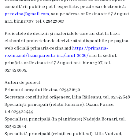
consultării publice pot fi expediate, pe adresa electronică:
de
pr.rezina@gmail.com
, sau pe adresa or.Rezina str.27 August
specialitate
nr.1, bir.nr.307, tel.
025423005
Proiectele de deciziii și materialele care au stat la baza
Activitatea
elaborării proiectelor de decizie sânt disponibile pe pagina
consiliului
web oficială primaria-rezina.md
https://primaria-
rezina.md/transparenta-in…/anul-2026/
sau la sediul:
Deciziile
primăria or.Rezina str.27 August nr.1, bir.nr.307, tel.
025423005
.
consiliului
Autori de proiect
Regulamentul
Primarul orașului Rezina, 025421650
Secretara consiliului orăşenesc, Lilia Răileanu, tel. 02542648
consiliului
Specialiști principali (relații funciare), Oxana Purice,
tel.025422444
Ședințele
Specialistă principală (în planificare) Nadejda Botnari, tel.
025422644
Consiliului
Specialistă principală (relații cu publicul), Lilia Vudvud,