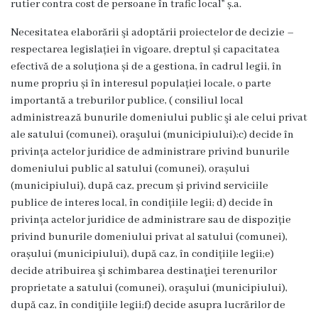
rutier contra cost de persoane în trafic local” ș.a.
Grădinița
Necesitatea elaborării şi adoptării proiectelor de decizie –
nr.2
respectarea legislației în vigoare, dreptul și capacitatea
efectivă de a soluționa și de a gestiona, în cadrul legii, în
,,Andrieș”
nume propriu și în interesul populației locale, o parte
importantă a treburilor publice, ( consiliul local
Grădinița
administrează bunurile domeniului public şi ale celui privat
nr.5
ale satului (comunei), oraşului (municipiului);c) decide în
privința actelor juridice de administrare privind bunurile
,,Bucuria”
domeniului public al satului (comunei), orașului
(municipiului), după caz, precum și privind serviciile
Grădinița
publice de interes local, în condițiile legii; d) decide în
nr.6
privința actelor juridice de administrare sau de dispoziție
privind bunurile domeniului privat al satului (comunei),
,,Cocoșelul
orașului (municipiului), după caz, în condițiile legii;e)
de
decide atribuirea şi schimbarea destinaţiei terenurilor
proprietate a satului (comunei), oraşului (municipiului),
Aur”
după caz, în condiţiile legii;f) decide asupra lucrărilor de