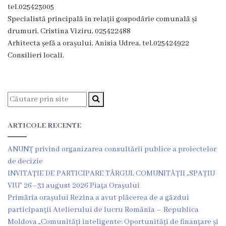
tel.025423005
Ședința
Specialistă principală în relații gospodărie comunală și
consiliului
drumuri, Cristina Viziru, 025422488
Arhitecta șefă a orașului, Anisia Udrea, tel.025424922
orășenesc
Consilieri locali.
online
Transparență
Licitații
ARTICOLE RECENTE
și
ANUNŢ privind organizarea consultării publice a proiectelor
achiziții
de decizie
INVITAȚIE DE PARTICIPARE TÂRGUL COMUNITĂȚII „SPAȚIU
Rapoarte
VIU” 26–31 august 2026 Piața Orașului
Primăria orașului Rezina a avut plăcerea de a găzdui
Plan
participanții Atelierului de lucru România – Republica
Moldova „Comunități inteligente: Oportunități de finanțare și