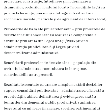
proiectare, construcţie, întreţinere şi modernizare a
Î.M
drumurilor, podurilor, fondului locativ în condiţiile Legii cu
privire la locuinţe, precum şi a întregii infrastructuri
,,Servicii
economice, sociale , medicale şi de agrement de interes local).
Comunal
Prevederile de bază ale proiectelor sânt – prin proiectele de
-
decizie consiliul orășenesc își realizează competențele
Locative”
atribuite prin art.14 din Legea nr.436/2006 privind
administrația publică locală și Legea privind
or.Rezina.
descentralizarea administrativă.
Î.M
Beneficiarii proiectelor de decizie sânt – populația din
teritoriul administrat, comunitatea în întregime,
,,
contribuabilii, antreprenorii.
Piața
Rezultatele scontate ca urmare a implementării deciziilor
comercială
supuse consultării publice sânt –administrarea eficientă a
proprietății publice, delimitarea şi evidenţa separată a
a
bunurilor din domeniul public şi cel privat, suplinirea
orașului
bugetului cu mijloace financiare, sporirea patrimoniului