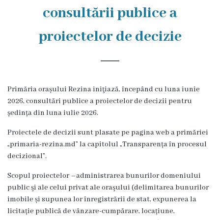
Rezina
consultării publice a
Primăria
proiectelor de decizie
Zile
de
audiență
Primăria orașului Rezina iniţiază, începând cu luna iunie
2026, consultări publice a proiectelor de decizii pentru
ședința din luna iulie 2026.
Primarul
Proiectele de decizii sunt plasate pe pagina web a primăriei
Aparatul
„primaria-rezina.md” la capitolul „Transparența în procesul
decizional”.
primăriei
Scopul proiectelor –administrarea bunurilor domeniului
Competențele
public şi ale celui privat ale oraşului (delimitarea bunurilor
imobile și supunea lor înregistrării de stat, expunerea la
primarului
licitație publică de vânzare-cumpărare, locațiune,