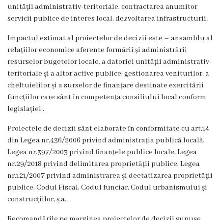
unităţii administrativ-teritoriale, contractarea anumitor
Rezina”
servicii publice de interes local, dezvoltarea infrastructurii.
ONG-
Impactul estimat al proiectelor de decizii este – ansamblu al
relațiilor economice aferente formării și administrării
uri
resurselor bugetelor locale, a datoriei unității administrativ-
teritoriale și a altor active publice; gestionarea veniturilor, a
Posturi
cheltuielilor și a surselor de finanțare destinate exercitării
vacante
funcțiilor care sânt în competența consiliului local conform
legislației .
Consiliul
Proiectele de decizii sânt elaborate în conformitate cu art.14
din Legea nr.436/2006 privind administrația publică locală,
Componența
Legea nr.397/2003 privind finanțele publice locale, Legea
nr.29/2018 privind delimitarea proprietății publice, Legea
Consiliului
nr.121/2007 privind administrarea şi deetatizarea proprietăţii
publice, Codul Fiscal, Codul funciar, Codul urbanismului și
Secretar
construcțiilor, ș.a..
Comisii
Recomandările pe marginea proiectelor de decizii supuse