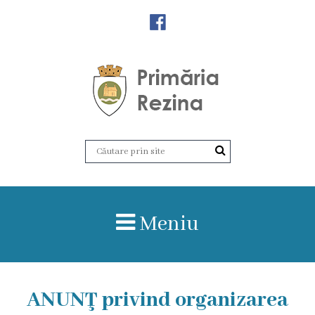
Orașul
Rezina
Istoria
orașului
Amalgamare
UAT
Meniu
Rezina
Lucru
ANUNŢ privind organizarea
în