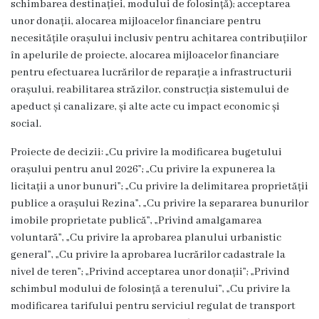
schimbarea destinației, modului de folosință); acceptarea
Dispozițiile
unor donații, alocarea mijloacelor financiare pentru
primarului
necesitățile orașului inclusiv pentru achitarea contribuțiilor
în apelurile de proiecte, alocarea mijloacelor financiare
Plăți
pentru efectuarea lucrărilor de reparație a infrastructurii
orașului, reabilitarea străzilor, construcția sistemului de
salariale
apeduct și canalizare, și alte acte cu impact economic și
încasate
social.
Proiecte de decizii: „Cu privire la modificarea bugetului
Întreprinderi
orașului pentru anul 2026”; „Cu privire la expunerea la
subordonate
licitații a unor bunuri”; „Cu privire la delimitarea proprietății
publice a orașului Rezina”, „Cu privire la separarea bunurilor
imobile proprietate publică”, „Privind amalgamarea
Grădinița
voluntară”, „Cu privire la aprobarea planului urbanistic
nr.1
general”, „Cu privire la aprobarea lucrărilor cadastrale la
nivel de teren”; „Privind acceptarea unor donații”; „Privind
,,Leagănul
schimbul modului de folosință a terenului”, „Cu privire la
copilăriei”
modificarea tarifului pentru serviciul regulat de transport