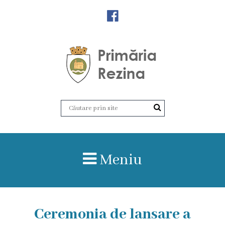
Orașul
Rezina
Istoria
orașului
Amalgamare
UAT
Meniu
Rezina
Lucru
în
Ceremonia de lansare a