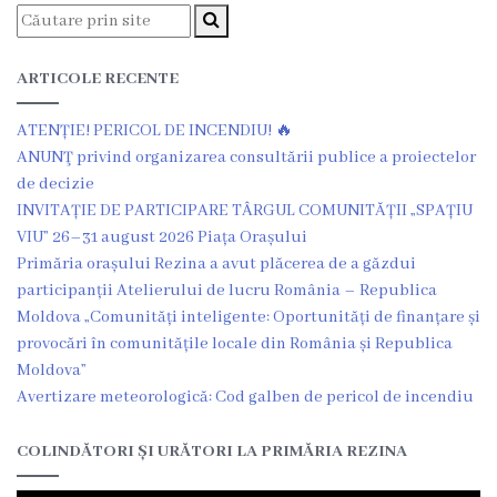
Î.M
,,Servicii
ARTICOLE RECENTE
Comunal
ATENȚIE! PERICOL DE INCENDIU! 🔥
-
ANUNŢ privind organizarea consultării publice a proiectelor
Locative”
de decizie
INVITAȚIE DE PARTICIPARE TÂRGUL COMUNITĂȚII „SPAȚIU
or.Rezina.
VIU” 26–31 august 2026 Piața Orașului
Primăria orașului Rezina a avut plăcerea de a găzdui
Î.M
participanții Atelierului de lucru România – Republica
Moldova „Comunități inteligente: Oportunități de finanțare și
,,
provocări în comunitățile locale din România și Republica
Piața
Moldova”
Avertizare meteorologică: Cod galben de pericol de incendiu
comercială
a
COLINDĂTORI ȘI URĂTORI LA PRIMĂRIA REZINA
orașului