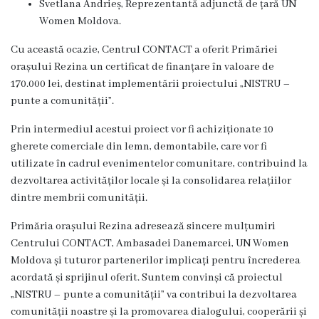
Svetlana Andrieș, Reprezentantă adjunctă de țară UN
Dispozițiile
Women Moldova.
primarului
Cu această ocazie, Centrul CONTACT a oferit Primăriei
orașului Rezina un certificat de finanțare în valoare de
Plăți
170.000 lei, destinat implementării proiectului „NISTRU –
salariale
punte a comunității”.
încasate
Prin intermediul acestui proiect vor fi achiziționate 10
gherete comerciale din lemn, demontabile, care vor fi
Întreprinderi
utilizate în cadrul evenimentelor comunitare, contribuind la
dezvoltarea activităților locale și la consolidarea relațiilor
subordonate
dintre membrii comunității.
Grădinița
Primăria orașului Rezina adresează sincere mulțumiri
Centrului CONTACT, Ambasadei Danemarcei, UN Women
nr.1
Moldova și tuturor partenerilor implicați pentru încrederea
,,Leagănul
acordată și sprijinul oferit. Suntem convinși că proiectul
„NISTRU – punte a comunității” va contribui la dezvoltarea
copilăriei”
comunității noastre și la promovarea dialogului, cooperării și