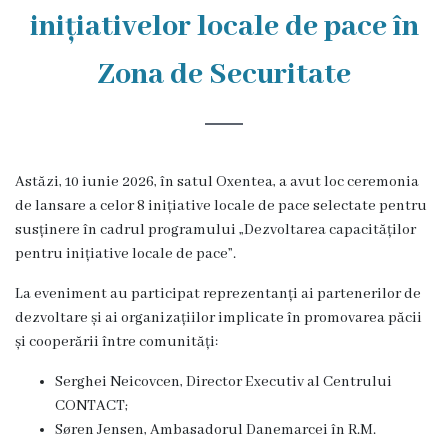
Rezina
inițiativelor locale de pace în
Primăria
Zona de Securitate
Zile
de
audiență
Astăzi, 10 iunie 2026, în satul Oxentea, a avut loc ceremonia
de lansare a celor 8 inițiative locale de pace selectate pentru
susținere în cadrul programului „Dezvoltarea capacităților
Primarul
pentru inițiative locale de pace”.
Aparatul
La eveniment au participat reprezentanți ai partenerilor de
dezvoltare și ai organizațiilor implicate în promovarea păcii
primăriei
și cooperării între comunități:
Competențele
Serghei Neicovcen, Director Executiv al Centrului
CONTACT;
primarului
Søren Jensen, Ambasadorul Danemarcei în R.M.