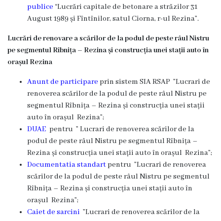
publice
“
Lucrări capitale de betonare a străzilor 31
August 1989 și Fîntînilor, satul Ciorna, r-ul Rezina
”.
Lucrări de renovare a scărilor de la podul de peste râul Nistru
pe segmentul Rîbnița – Rezina și construcția unei stații auto în
orașul Rezina
Anunt de participare
prin sistem SIA RSAP ”Lucrari de
renoverea scărilor de la podul de peste râul Nistru pe
segmentul Rîbnița – Rezina și construcția unei stații
auto în orașul Rezina”;
DUAE
pentru ” Lucrari de renoverea scărilor de la
podul de peste râul Nistru pe segmentul Rîbnița –
Rezina și construcția unei stații auto în orașul Rezina”;
Documentatia standart
pentru ”Lucrari de renoverea
scărilor de la podul de peste râul Nistru pe segmentul
Rîbnița – Rezina și construcția unei stații auto în
orașul Rezina”;
Caiet de sarcini
”Lucrari de renoverea scărilor de la