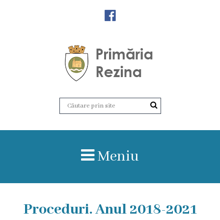
Orașul
Rezina
Istoria
orașului
Amalgamare
UAT
Meniu
Rezina
Lucru
Proceduri. Anul 2018-2021
în