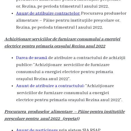
or. Rezina, pe perioda trimestrul I anului 2022.
Grădinița
Anunț de atribuire contractelor:
Procurarea produselor
nr.2
alimentare – Pâine pentru instituțiile preșcolare or.
Rezina, pe perioda trimestrul I anului 2022.
,,Andrieș”
Achiziționare serviciilor de furnizare consumului a energiei
Grădinița
electrice pentru primaria orașului Rezina anul 2022
nr.5
Darea de seamă
de atribuire a contractului de achiziții
,,Bucuria”
publice: ”Achiziționare serviciilor de furnizare
consumului a energiei electrice pentru primaria
orașului Rezina anul 2022”.
Grădinița
Anunt de atribuire a contractului:
”Achiziționare
nr.6
serviciilor de furnizare consumului a energiei
electrice pentru primaria orașului Rezina anul 2022”.
,,Cocoșelul
de
Procurarea produselor alimentare –
Pâine
pentru instituțiile
preșcolare pentru anul 2022
(repetat)
Aur”
Anunț de participare
prin sistem SIA RSAP