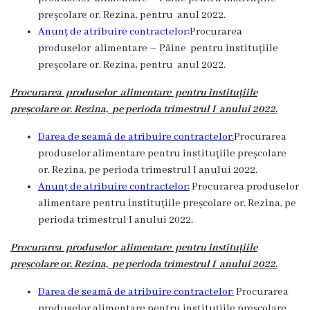
Dispozițiile
preșcolare or. Rezina, pentru anul 2022.
Anunț de atribuire contractelor:
Procurarea
primarului
produselor alimentare – Pâine pentru instituțiile
preșcolare or. Rezina, pentru anul 2022.
Plăți
Procurarea produselor alimentare pentru instituțiile
salariale
preșcolare
or. Rezina,
pe perioda trimestrul I anului 2022.
încasate
Darea de seamă de atribuire contractelor:
Procurarea
produselor alimentare pentru instituțiile preșcolare
Întreprinderi
or. Rezina, pe perioda trimestrul I anului 2022.
subordonate
Anunț de atribuire contractelor:
Procurarea produselor
alimentare pentru instituțiile preșcolare or. Rezina, pe
Grădinița
perioda trimestrul I anului 2022.
nr.1
Procurarea produselor alimentare pentru instituțiile
preșcolare
or. Rezina,
pe perioda trimestrul I anului 2022.
,,Leagănul
copilăriei”
Darea de seamă de atribuire contractelor:
Procurarea
produselor alimentare pentru instituțiile preșcolare