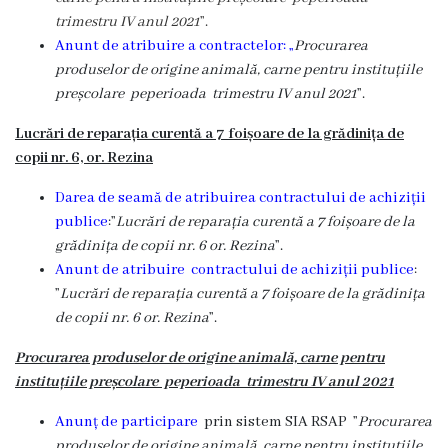
de
trimestru IV anul 2021
”.
achiziții
Anunt de atribuire a contractelor:
„
Procurarea
produselor de origine animală, carne pentru instituțiile
Proceduri
preșcolare peperioada trimestru IV anul 2021
”.
Lucrări de reparația curentă a 7 foișoare de la grădinița de
Contracte
copii nr. 6, or.
Rezina
Licitație
Darea de seamă de atribuirea contractului de achiziții
publice
:”
Lucrări de reparația curentă a 7 foișoare de la
cu
grădinița de copii nr. 6 or.
Rezina
”.
strigare
Anunt de atribuire contractului de achiziții publice
:
”
Lucrări de reparația curentă a 7 foișoare de la grădinița
de
de copii nr. 6 or.
Rezina
”.
vânzare
Procurarea produselor de origine animală, carne pentru
instituțiile preșcolare peperioada trimestru IV anul 2021
Proces
verbal
Anunț de participare
prin sistem SIA RSAP ”
Procurarea
produselor de origine animală, carne pentru instituțiile