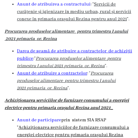
Anunt de atribuirea a contractului
: ”
Servicii de
curățenie și igienizare în mediu urban, rural și servicii
conexe în primaria orașului Rezina pentru anul 2021
”.
Procurarea produselor alimentare
pentru trimestru I anului
2021
primaria or. Rezina
Darea de seamă de atribuire a contractelor de achiziții
publice
:”
Procurarea produselor alimentare
pentru
trimestru I anului 2021
primaria or. Rezina
”.
Anunt de atribuire a contractelor
: ”
Procurarea
produselor alimentare
pentru trimestru I anului
2021
primaria or. Rezina
”.
Achiziționarea serviciilor de furnizare consumului a energiei
electrice pentru primaria
or
așului
Rezina anul 2021_
Anunt de participare
prin sistem SIA RSAP
”
Achiziționarea serviciilor de furnizare consumului a
energiei electrice pentru primaria
or
așului
Rezina