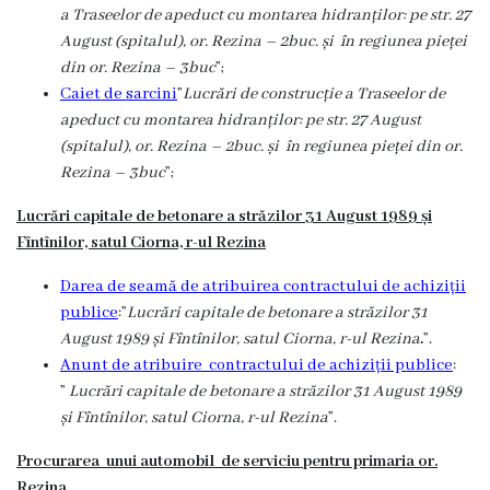
a Traseelor de apeduct cu montarea hidranților: pe str. 27
Galerie
August (spitalul), or. Rezina – 2buc. și în regiunea pieței
Video
din or. Rezina – 3buc
”;
Caiet de sarcini
”
Lucrări de construcție a Traseelor de
apeduct cu montarea hidranților: pe str. 27 August
Contacte
(spitalul), or. Rezina – 2buc. și în regiunea pieței din or.
Rezina – 3buc
”;
Lucrări capitale de betonare a străzilor 31 August 1989 și
Fîntînilor, satul Ciorna, r-ul Rezina
Darea de seamă de atribuirea contractului de achiziții
publice
:”
Lucrări capitale de betonare a străzilor 31
August 1989 și Fîntînilor, satul Ciorna, r-ul Rezina
.
”.
Anunt de atribuire contractului de achiziții publice
:
”
Lucrări capitale de betonare a străzilor 31 August 1989
și Fîntînilor, satul Ciorna, r-ul Rezina
”.
Procurarea unui automobil de serviciu
pentru primaria or.
Rezina
.