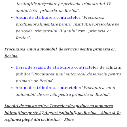
instituțiile preșcolare pe perioada trimestrului IV
proces
anului 2021,
primaria or. Rezina
”.
decizional
Anunt de atribuire a contractelor
: ”
Procurarea
produselor alimentare
pentru instituțiile preșcolare pe
perioada trimestrului IV anului 2021,
primaria or.
Regulamente
Rezina
”.
Audieri
Procurarea unui automobil de serviciu
pentru primaria or.
Rezina
.
publice
Darea de seamă de atribuire a contractelor
de achiziții
Procese-
publice:”
Procurarea unui automobil de serviciu
pentru
primaria or. Rezina
”.
Verbale
Anunt de atribuire a contractelor
: ”
Procurarea unui
ale
automobil de serviciu
pentru primaria or. Rezina
”.
ședințelor
Lucrări de construcție a Traseelor de apeduct cu montarea
hidranților: pe str. 27 August (spitalul), or. Rezina – 2buc. și în
Autorizații
regiunea pieței din or. Rezina – 3buc
.