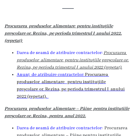
Rezina
Primăria
Procurarea produselor alimentare pentru instituțiile
Zile
preșcolare
or. Rezina,
pe perioda trimestrul I anului 2022.
(repetat)
de
Darea de seamă de atribuire contractelor:
Procurarea
audiență
produselor alimentare pentru instituțiile preșcolare
or.
Rezina,
pe perioda trimestrul I anului 2022 (repetat).
Primarul
Anunț de atribuire contractelor:
Procurarea
produselor alimentare pentru instituțiile
Aparatul
preșcolare or. Rezina, pe perioda trimestrul I anului
2022 (repetat).
primăriei
Procurarea produselor alimentare – Pâine pentru instituțiile
Competențele
preșcolare
or. Rezina,
pentru anul 2022.
primarului
Darea de seamă de atribuire contractelor:
Procurarea
produselor alimentare – Pâine pentru instituțiile