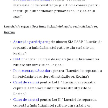
materialelor de constracție
și articole conexe
pentru
instituțiile subordonate primariei or. Rezina anul
202
1”.
Lucrări de reparație
a îmbrăcămintei rutiere din străzile or.
Rezina
Anunț de participare
prin sistem SIA RSAP ”Lucrări de
reparație
a îmbrăcămintei rutiere din străzile or.
Rezina
”;
DUAE
pentru ” Lucrări de reparație
a îmbrăcămintei
rutiere din străzile or. Rezina
”;
Documentația Standart
pentru ”Lucrări de reparație
a
îmbrăcămintei rutiere din străzile or. Rezina
”;
Caiet de sarcini
pentru Lot I ” Lucrări de reparația
capital
ă
a îmbrăcămintei rutiere din străzile or.
Rezina
”;
Caiet de sarcini
pentru Lot II ” Lucrări de reparația
curent
ă
a îmbrăcămintei rutiere din străzile or.