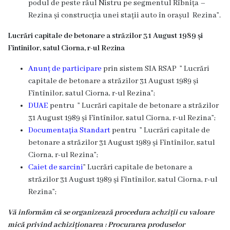
podul de peste râul Nistru pe segmentul Rîbnița –
Rezina și construcția unei stații auto în orașul Rezina”.
Lucrări capitale de betonare a străzilor 31 August 1989 și
Fîntînilor, satul Ciorna, r-ul Rezina
Anunț de participare
prin sistem SIA RSAP ” Lucrări
capitale de betonare a străzilor 31 August 1989 și
Fîntînilor, satul Ciorna, r-ul Rezina”;
DUAE
pentru ” Lucrări capitale de betonare a străzilor
31 August 1989 și Fîntînilor, satul Ciorna, r-ul Rezina”;
Documentația Standart
pentru ” Lucrări capitale de
betonare a străzilor 31 August 1989 și Fîntînilor, satul
Ciorna, r-ul Rezina”;
Caiet de sarcini
” Lucrări capitale de betonare a
străzilor 31 August 1989 și Fîntînilor, satul Ciorna, r-ul
Rezina”;
Vă informăm că se organizează procedura achziții cu valoare
mică privind achiziționarea : Procurarea produselor