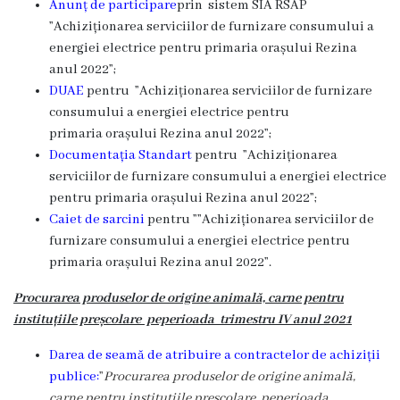
Anunț de participare
prin sistem SIA RSAP
Ședința
”Achiziționarea serviciilor de furnizare consumului a
energiei electrice pentru primaria
or
așului
Rezina
consiliului
anul 2022
”;
orășenesc
DUAE
pentru ”Achiziționarea serviciilor de furnizare
consumului a energiei electrice pentru
online
primaria
or
așului
Rezina anul 2022
”;
Documentația Standart
pentru ”Achiziționarea
Transparență
serviciilor de furnizare consumului a energiei electrice
pentru primaria
or
așului
Rezina anul 2022
”;
Licitații
Caiet de sarcini
pentru ”
”Achiziționarea serviciilor de
și
furnizare consumului a energiei electrice pentru
primaria
or
așului
Rezina anul 2022
”.
achiziții
Procurarea produselor de origine animală, carne pentru
Rapoarte
instituțiile preșcolare peperioada trimestru IV anul 2021
Darea de seamă de atribuire a contractelor de achiziții
Plan
publice:
”
Procurarea produselor de origine animală,
carne pentru instituțiile preșcolare peperioada