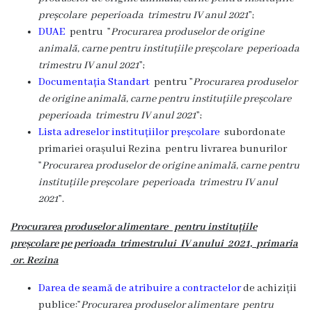
licitație
preșcolare peperioada trimestru IV anul 2021
”;
cu
DUAE
pentru ”
Procurarea produselor de origine
animală, carne pentru instituțiile preșcolare peperioada
strigare
trimestru IV anul 2021
”;
Documentația Standart
pentru ”
Procurarea produselor
Transparența
de origine animală, carne pentru instituțiile preșcolare
peperioada trimestru IV anul 2021
”;
în
Lista adreselor instituțiilor preșcolare
subordonate
proces
primariei orașului Rezina
pentru livrarea
bunurilor
”
Procurarea produselor de origine animală, carne pentru
decizional
instituțiile preșcolare peperioada trimestru IV anul
2021
”.
Rapoarte
Procurarea produselor alimentare
pentru instituțiile
privind
preșcolare pe perioada trimestrului IV anului 2021,
primaria
asigurarea
or. Rezina
transparenței
Darea de seamă de atribuire a contractelor
de achiziții
în
publice:”
Procurarea produselor alimentare
pentru