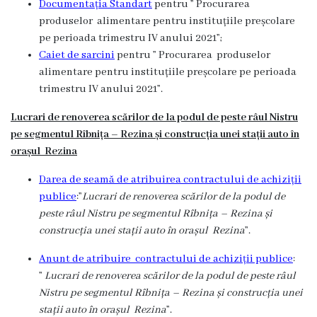
Documentația Standart
pentru ” Procurarea
produselor alimentare pentru instituțiile preșcolare
pe perioada trimestru IV anului 2021”;
Caiet de sarcini
pentru ” Procurarea produselor
alimentare pentru instituțiile preșcolare pe perioada
trimestru IV anului 2021”.
Lucrari de renoverea scărilor de la podul de peste râul Nistru
pe segmentul Rîbnița – Rezina și construcția unei stații auto în
orașul Rezina
Darea de seamă de atribuirea contractului de achiziții
publice
:”
Lucrari de renoverea scărilor de la podul de
peste râul Nistru pe segmentul Rîbnița – Rezina și
construcția unei stații auto în orașul Rezina
”.
Anunt de atribuire contractului de achiziții publice
:
”
Lucrari de renoverea scărilor de la podul de peste râul
Nistru pe segmentul Rîbnița – Rezina și construcția unei
stații auto în orașul Rezina
”.