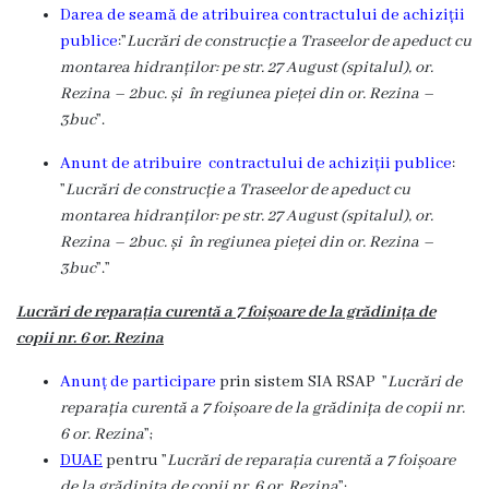
de
Darea de seamă de atribuirea contractului de achiziții
construire
publice
:”
Lucrări de construcție a Traseelor de apeduct cu
montarea hidranților: pe str. 27 August (spitalul), or.
eliberate
Rezina – 2buc. și în regiunea pieței din or. Rezina –
3buc
”.
Dispoziții
Anunt de atribuire contractului de achiziții publice
:
Comisiei
”
Lucrări de construcție a Traseelor de apeduct cu
pentru
montarea hidranților: pe str. 27 August (spitalul), or.
Rezina – 2buc. și în regiunea pieței din or. Rezina –
Situații
3buc
”.”
Excepționale
Lucrări de reparația curentă a 7 foișoare de la grădinița de
a
copii nr. 6 or. Rezina
Republicii
Anunț de participare
prin sistem SIA RSAP ”
Lucrări de
reparația curentă a 7 foișoare de la grădinița de copii nr.
Moldova
6 or. Rezina
”;
DUAE
pentru ”
Lucrări de reparația curentă a 7 foișoare
Servicii
de la grădinița de copii nr. 6 or. Rezina
”;