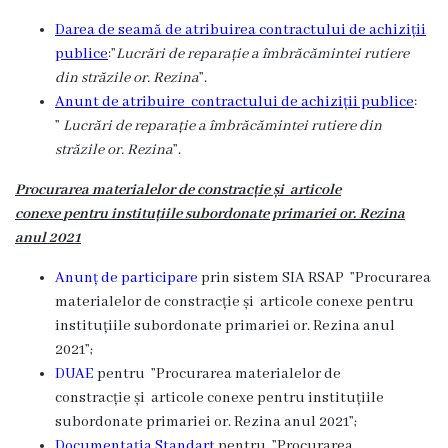
Darea de seamă de atribuirea contractului de achiziții
publice
:”
Lucrări de reparație a îmbrăcămintei rutiere
din străzile or. Rezina
”.
Anunt de atribuire contractului de achiziții publice
:
”
Lucrări de reparație a îmbrăcămintei rutiere din
străzile or. Rezina
”.
Procurarea materialelor de constracție
și articole
conexe
pentru instituțiile subordonate primariei or. Rezina
anul 202
1
Anunț de participare
prin sistem SIA RSAP ”
Procurarea
materialelor de constracție
și articole conexe
pentru
instituțiile subordonate primariei or. Rezina anul
202
1”;
DUAE
pentru ”
Procurarea materialelor de
constracție
și articole conexe
pentru instituțiile
subordonate primariei or. Rezina anul 202
1”;
Documentația Standart
pentru ”
Procurarea