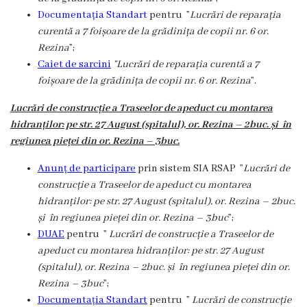
Documentația Standart
pentru ”
Lucrări de reparația
Certificate/Autorizații
curentă a 7 foișoare de la grădinița de copii nr. 6 or.
Rezina
”;
Modele
Caiet de sarcini
”Lucrări de reparația curentă a 7
foișoare de la grădinița de copii nr. 6 or. Rezina
”.
de
cereri
Lucrări de construcție a Traseelor de apeduct cu montarea
hidranților: pe str. 27 August (spitalul), or. Rezina – 2buc. și în
regiunea pieței din or. Rezina – 3buc.
Media
Anunț de participare
prin sistem SIA RSAP ”
Lucrări de
Știri
construcție a Traseelor de apeduct cu montarea
hidranților: pe str. 27 August (spitalul), or. Rezina – 2buc.
și
și în regiunea pieței din or. Rezina – 3buc
”;
Evenimente
DUAE
pentru ”
Lucrări de construcție a Traseelor de
apeduct cu montarea hidranților: pe str. 27 August
Galerie
(spitalul), or. Rezina – 2buc. și în regiunea pieței din or.
Rezina – 3buc
”;
Foto
Documentația Standart
pentru ”
Lucrări de construcție