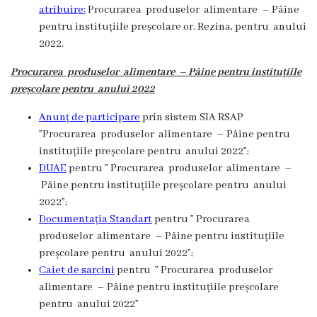
atribuire:
Procurarea produselor alimentare – Pâine
Rezina”
pentru instituțiile preșcolare or. Rezina, pentru anului
2022.
ONG-
Procurarea produselor alimentare –
Pâine
pentru instituțiile
uri
preșcolare pentru anului 2022
Posturi
Anunț de participare
prin sistem SIA RSAP
”Procurarea produselor alimentare –
Pâine
pentru
vacante
instituțiile preșcolare pentru anului 2022”;
DUAE
pentru ” Procurarea produselor alimentare –
Consiliul
Pâine
pentru instituțiile preșcolare pentru anului
2022”;
Componența
Documentația Standart
pentru ” Procurarea
produselor alimentare –
Pâine
pentru instituțiile
Consiliului
preșcolare pentru anului 2022”;
Caiet de sarcini
pentru ” Procurarea produselor
Secretar
alimentare –
Pâine
pentru instituțiile preșcolare
pentru anului 2022”
Comisii