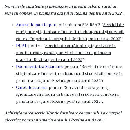
Servicii de curățenie și igienizare în mediu urban, rural și
de
servicii conexe în primaria orașului Rezina pentru anul 2022
specialitate
Anunt de participare
prin sistem SIA RSAP ”
Servicii de
curățenie și igienizare în mediu urban, rural și servicii
Activitatea
conexe în primaria orașului Rezina pentru anul 2022
”;
consiliului
DUAE
pentru ”
Servicii de curățenie și igienizare în
mediu urban, rural și servicii conexe în primaria
Deciziile
orașului Rezina pentru anul 2022
”;
Documentatia Standart
pentru ”
Servicii de curățenie
consiliului
și igienizare în mediu urban, rural și servicii conexe în
primaria orașului Rezina pentru anul 2022
”;
Regulamentul
Caiet de sarcini
pentru ”
Servicii de curățenie și
igienizare în mediu urban, rural și servicii conexe în
consiliului
primaria orașului Rezina pentru anul 2022
”.
Ședințele
Achiziționarea serviciilor de furnizare consumului a energiei
electrice pentru primaria
or
așului
Rezina anul 2022
Consiliului