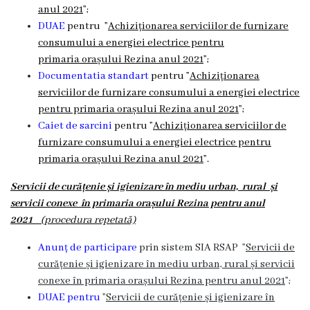
anul 2021
”;
DUAE
pentru ”
Achiziționarea serviciilor de furnizare
consumului a energiei electrice pentru
primaria
or
așului
Rezina anul 2021
”;
Documentatia standart
pentru ”
Achiziționarea
serviciilor de furnizare consumului a energiei electrice
pentru primaria
or
așului
Rezina anul 2021
”;
Caiet de sarcini
pentru
”
Achiziționarea serviciilor de
furnizare consumului a energiei electrice pentru
primaria
or
așului
Rezina anul 2021
”.
Servicii de curățenie și igienizare în mediu urban, rural și
servicii conexe în primaria orașului Rezina pentru anul
2021
(procedura repetată)
Anunț de participare
prin sistem SIA RSAP ”
Servicii de
curățenie și igienizare în mediu urban, rural și servicii
conexe în primaria orașului Rezina pentru anul 2021
”;
DUAE pentru
”
Servicii de curățenie și igienizare în