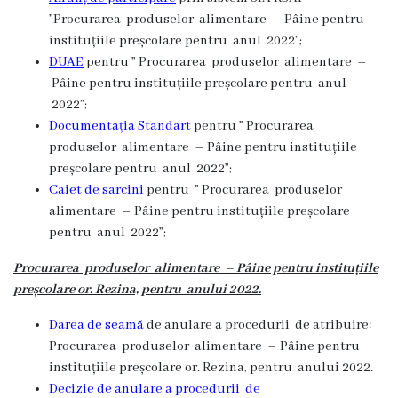
Î.M
”Procurarea produselor alimentare –
Pâine
pentru
instituțiile preșcolare pentru anul 2022”;
,,Servicii
DUAE
pentru ” Procurarea produselor alimentare –
Comunal
Pâine
pentru instituțiile preșcolare pentru anul
2022”;
-
Documentația Standart
pentru ” Procurarea
Locative”
produselor alimentare –
Pâine
pentru instituțiile
preșcolare pentru anul 2022”;
or.Rezina.
Caiet de sarcini
pentru ” Procurarea produselor
alimentare –
Pâine
pentru instituțiile preșcolare
Î.M
pentru anul 2022”;
,,
Procurarea produselor alimentare –
Pâine
pentru instituțiile
Piața
preșcolare or. Rezina, pentru anului 2022.
comercială
Darea de seamă
de anulare a procedurii de atribuire:
Procurarea produselor alimentare – Pâine pentru
a
instituțiile preșcolare or. Rezina, pentru anului 2022.
orașului
Decizie de anulare a procedurii de