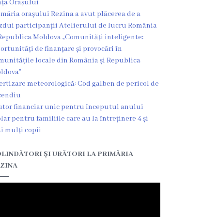
ața Orașului
imăria orașului Rezina a avut plăcerea de a
zdui participanții Atelierului de lucru România
Republica Moldova „Comunități inteligente:
ortunități de finanțare și provocări în
munitățile locale din România și Republica
ldova”
ertizare meteorologică: Cod galben de pericol de
cendiu
utor financiar unic pentru începutul anului
olar pentru familiile care au la întreținere 4 și
i mulți copii
LINDĂTORI ȘI URĂTORI LA PRIMĂRIA
ZINA