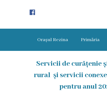
Orașul
Rezina
Orașul Rezina
Primăria
Istoria
orașului
Amalgamare
Servicii de curățenie 
UAT
rural și servicii conex
Rezina
pentru anul 20
Lucru
în