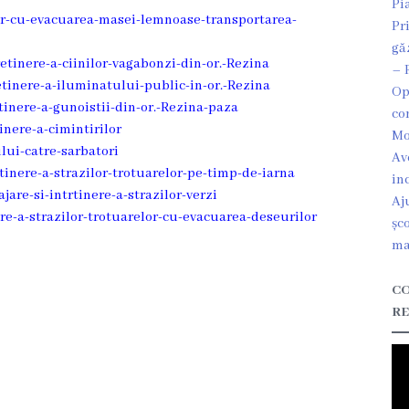
Pi
lor-cu-evacuarea-masei-lemnoase-transportarea-
Pr
gă
retinere-a-ciinilor-vagabonzi-din-or.-Rezina
– 
retinere-a-iluminatului-public-in-or.-Rezina
Op
etinere-a-gunoistii-din-or.-Rezina-paza
co
inere-a-cimintirilor
Mo
lui-catre-sarbatori
Av
etinere-a-strazilor-trotuarelor-pe-timp-de-iarna
in
jare-si-intrtinere-a-strazilor-verzi
Aj
are-a-strazilor-trotuarelor-cu-evacuarea-deseurilor
șc
ma
CO
RE