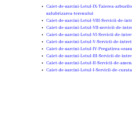
Rezina
Caiet-de-sarcini-Lotul-IX-Taierea-arburi
salubrizarea-terenului
Primăria
Caiet-de-sarcini-Lotul-VIII-Servicii-de-int
Caiet-de-sarcini-Lotul-VII-servicii-de-int
Zile
Caiet-de-sarcini-Lotul-VI-Servicii-de-intr
Caiet-de-sarcini-Lotul-V-Servicii-de-intret
de
Caiet-de-sarcini-Lotul-IV-Pregatirea-orasu
audiență
Caiet-de-sarcini-Lotul-III-Servicii-de-intr
Caiet-de-sarcini-Lotul-II-Servicii-de-amena
Primarul
Caiet-de-sarcini-Lotul-I-Servicii-de-curat
Aparatul
primăriei
Competențele
primarului