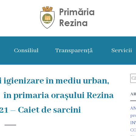
Consiliul
Transparență
Servicii
și igienizare în mediu urban,
e în primaria orașului Rezina
AR
21 – Caiet de sarcini
AN
pr
IN
CO