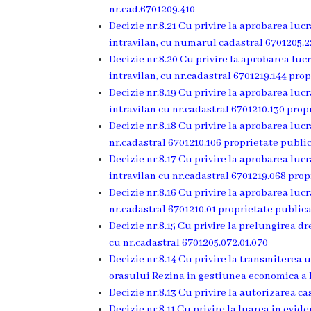
nr.cad.6701209.410
Î.M
Decizie nr.8.21 Cu privire la aprobarea lucr
,,Servicii
intravilan, cu numarul cadastral 6701205.2
Decizie nr.8.20 Cu privire la aprobarea lucr
Comunal
intravilan, cu nr.cadastral 6701219.144 pro
-
Decizie nr.8.19 Cu privire la aprobarea lucr
intravilan cu nr.cadastral 6701210.130 prop
Locative”
Decizie nr.8.18 Cu privire la aprobarea lucr
or.Rezina.
nr.cadastral 6701210.106 proprietate publi
Decizie nr.8.17 Cu privire la aprobarea lucr
Î.M
intravilan cu nr.cadastral 6701219.068 pro
Decizie nr.8.16 Cu privire la aprobarea lucr
,,
nr.cadastral 6701210.01 proprietate public
Piața
Decizie nr.8.15 Cu privire la prelungirea d
cu nr.cadastral 6701205.072.01.070
comercială
Decizie nr.8.14 Cu privire la transmiterea
a
orasului Rezina in gestiunea economica a 
Decizie nr.8.13 Cu privire la autorizarea ca
orașului
Decizie nr.8.11 Cu privire la luarea in evi