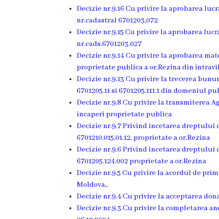
Dispozițiile
Decizie nr.9.16 Cu privire la aprobarea luc
nr.cadastral 6701203.072
primarului
Decizie nr.9.15 Cu privire la aprobarea luc
nr.cads.6701203.027
Plăți
Decizie nr.9.14 Cu privire la aprobarea mat
salariale
proprietate publica a or.Rezina din intravi
Decizie nr.9.13 Cu privire la trecerea bunu
încasate
6701205.11 si 6701205.111.1 din domeniul p
Decizie nr.9.8 Cu privire la transmiterea A
Întreprinderi
incaperi proprietate publica
Decizie nr.9.7 Privind incetarea dreptului 
subordonate
6701210.015.01.12, proprietate a or.Rezina
Decizie nr.9.6 Privind incetarea dreptului 
Grădinița
6701205.124.002 proprietate a or.Rezina
nr.1
Decizie nr.9.5 Cu privire la acordul de pr
Moldova,,
,,Leagănul
Decizie nr.9.4 Cu privire la acceptarea dona
copilăriei”
Decizie nr.9.3 Cu privire la completarea ane