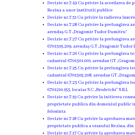
Decizie nr.7.49 Cu privire la acordarea de 
de
Rezina a unor institutii publice
Decizie nr.7.31 Cu privire la radierea înscr
specialitate
Decizie nr.7.28 Cu privire la prelungirea a
arendaș G.T „Dragomir Tudor Dumitru”
Activitatea
Decizie nr.7.27 Cu privire la prelungirea a
consiliului
6701305.209, arendaș G.T „Dragomir Tudor
Decizie nr.7.26 Cu privire la prelungirea 
cadastral 6701301.001, arendas GT „Grago
Deciziile
Decizie nr.7.25 Cu privire la prelungirea t
consiliului
cadastral 6701305.208, arendas GT „Drago
Decizie nr.7.23 Cu privire la prelungirea l
Regulamentul
6701210.153, locatar S.C „Brodetchi” S.R.L
Decizie nr.7.19 Cu privire la initierea con
consiliului
proprietate publica din domeniul public i
folosinta
Ședințele
Decizie nr.7.18 Cu privire la aprobarea mat
Consiliului
proprietate publica a orasului Rezina, din 
Decizie nr.7.17 Cu privire la aprobarea mat