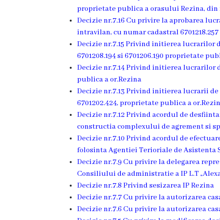
proprietate publica a orasului Rezina, din 
Ședința
Decizie nr.7.16 Cu privire la aprobarea lucr
consiliului
intravilan, cu numar cadastral 6701218.257
Decizie nr.7.15 Privind initierea lucrarilor
orășenesc
6701208.194 si 6701206.190 proprietate pub
online
Decizie nr.7.14 Privind initierea lucrarilo
publica a or.Rezina
Transparență
Decizie nr.7.13 Privind initierea lucrarii d
6701202.424, proprietate publica a or.Rezi
Licitații
Decizie nr.7.12 Privind acordul de desfiint
constructia complexului de agrement si spo
și
Decizie nr.7.10 Privind acordul de efectuare
achiziții
folosinta Agentiei Terioriale de Asistenta 
Decizie nr.7.9 Cu privire la delegarea rep
Consiliului de administratie a IP L.T „Ale
Rapoarte
Decizie nr.7.8 Privind sesizarea IP Rezina
Decizie nr.7.7 Cu privire la autorizarea casa
Plan
Decizie nr.7.6 Cu privire la autorizarea cas