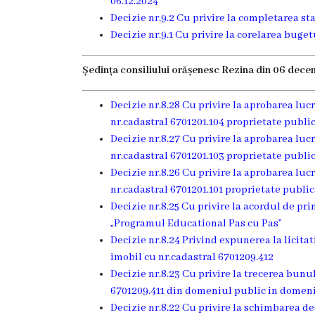
06.12.2024
Grădinița
Decizie nr.9.2 Cu privire la completarea st
Decizie nr.9.1 Cu privire la corelarea bug
nr.2
,,Andrieș”
Ședința consiliului orășenesc Rezina din 06 dece
Grădinița
Decizie nr.8.28 Cu privire la aprobarea lucr
nr.cadastral 6701201.104 proprietate public
nr.5
Decizie nr.8.27 Cu privire la aprobarea lucr
,,Bucuria”
nr.cadastral 6701201.103 proprietate publi
Decizie nr.8.26 Cu privire la aprobarea lucr
nr.cadastral 6701201.101 proprietate publi
Grădinița
Decizie nr.8.25 Cu privire la acordul de p
nr.6
„Programul Educational Pas cu Pas”
Decizie nr.8.24 Privind expunerea la licita
,,Cocoșelul
imobil cu nr.cadastral 6701209.412
de
Decizie nr.8.23 Cu privire la trecerea bunu
6701209.411 din domeniul public in domeniu
Aur”
Decizie nr.8.22 Cu privire la schimbarea d