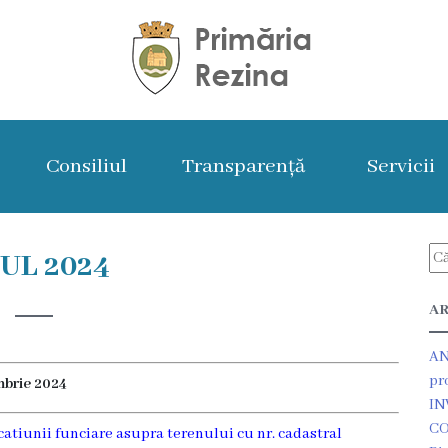
Consiliul
Transparență
Servicii
UL 2024
AR
AN
pr
mbrie 2024
IN
CO
ocatiunii funciare asupra terenului cu nr. cadastral