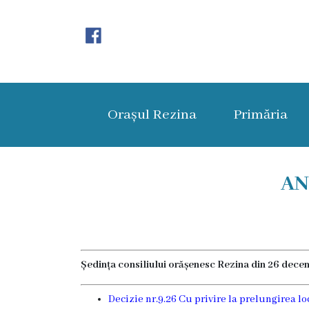
Orașul
Rezina
Orașul Rezina
Primăria
Istoria
orașului
Amalgamare
AN
UAT
Rezina
Lucru
Ședința consiliului orășenesc Rezina din 26 dece
în
Decizie nr.9.26 Cu privire la prelungirea l