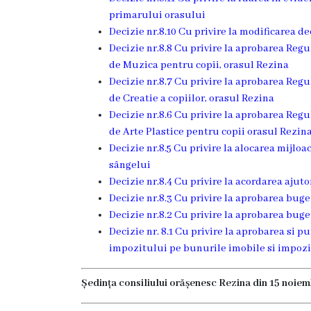
Rezina”
primarului orasului
Decizie nr.8.10 Cu privire la modificarea de
Decizie nr.8.8 Cu privire la aprobarea Regu
ONG-
de Muzica pentru copii, orasul Rezina
uri
Decizie nr.8.7 Cu privire la aprobarea Regu
de Creatie a copiilor, orasul Rezina
Posturi
Decizie nr.8.6 Cu privire la aprobarea Regu
de Arte Plastice pentru copii orasul Rezin
vacante
Decizie nr.8.5 Cu privire la alocarea mijlo
sângelui
Consiliul
Decizie nr.8.4 Cu privire la acordarea ajuto
Decizie nr.8.3 Cu privire la aprobarea buge
Componența
Decizie nr.8.2 Cu privire la aprobarea buge
Decizie nr. 8.1 Cu privire la aprobarea si pu
Consiliului
impozitului pe bunurile imobile si impozi
Secretar
Ședința consiliului orășenesc Rezina din 15 noie
Comisii