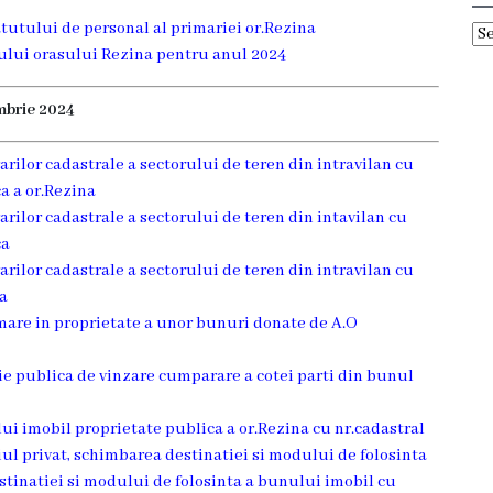
atutului de personal al primariei or.Rezina
Ar
etului orasului Rezina pentru anul 2024
mbrie 2024
arilor cadastrale a sectorului de teren din intravilan cu
a a or.Rezina
arilor cadastrale a sectorului de teren din intavilan cu
ca
arilor cadastrale a sectorului de teren din intravilan cu
ca
rimare in proprietate a unor bunuri donate de A.O
tie publica de vinzare cumparare a cotei parti din bunul
lui imobil proprietate publica a or.Rezina cu nr.cadastral
l privat, schimbarea destinatiei si modului de folosinta
estinatiei si modului de folosinta a bunului imobil cu