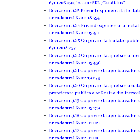
Rezina
6701206.090, locatar SRL „Candidus”.
Decizie nr.9.25 Privind expunerea la licita
Primăria
nr.cadastral 6701218.554
Decizie nr.9.24 Privind expunerea la licit
nr.cadastral 6701209.411
Zile
Decizie nr.9.23 Cu privire la licitatie pub
de
67012018.257
Decizie nr.9.22 Cu privire la aprobarea luc
audiență
nr.cadastral 6701205.436
Decizie nr.9.21 Cu privire la aprobarea luc
Primarul
nr.cadastral 6701219.279
Decizie nr.9.20 Cu privire la aprobareamat
Aparatul
proprietate publica a or.Rezina din intravi
primăriei
Decizie nr.9.19 Cu privire la aprobarea luc
nr.cadastral 6701205.139
Decizie nr.9.18 Cu privire la aprobarea luc
Competențele
nr.cadastral 6701201.102
primarului
Decizie nr.9.17 Cu privire la aprobarea luc
nr.cadastral 6701201.100