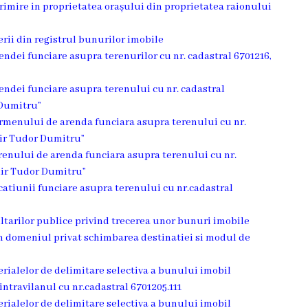
primire in proprietatea orașului din proprietatea raionului
ierii din registrul bunurilor imobile
rendei funciare asupra terenurilor cu nr. cadastral 6701216,
rendei funciare asupra terenului cu nr. cadastral
 Dumitru”
termenului de arenda funciara asupra terenului cu nr.
mir Tudor Dumitru”
erenului de arenda funciara asupra terenului cu nr.
mir Tudor Dumitru”
ocatiunii funciare asupra terenului cu nr.cadastral
sultarilor publice privind trecerea unor bunuri imobile
n domeniul privat schimbarea destinatiei si modul de
erialelor de delimitare selectiva a bunului imobil
intravilanul cu nr.cadastral 6701205.111
erialelor de delimitare selectiva a bunului imobil