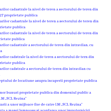
arilor cadastrale la nivel de teren a sectorului de teren din
27 proprietate publica
arilor cadastrale la nivel de teren a sectorului de teren din
prietate publica
arilor cadastrale la nivel de teren a sectorului de teren din
rietate publica
arilor cadastrale a sectorului de teren din intravilan, cu
ca
arilor cadstrale la nivel de teren a sectorului de tern din
prietate publica
arilor cadstrale a sectorului de teren din intravilan cu
a
reptului de locatiune asupra incaperii proprietate publica
 unor bunuri proprietate publica din domeniul public a
I.M „SCL Rezina”
sarii a unor mijloace fixe de catre I.M „SCL Rezina”
denta a masei lemnoase si acordarea unor imputerniciri