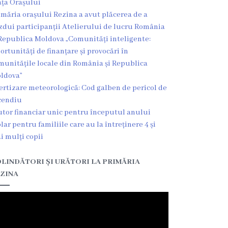
ața Orașului
imăria orașului Rezina a avut plăcerea de a
zdui participanții Atelierului de lucru România
Republica Moldova „Comunități inteligente:
ortunități de finanțare și provocări în
munitățile locale din România și Republica
ldova”
ertizare meteorologică: Cod galben de pericol de
cendiu
utor financiar unic pentru începutul anului
olar pentru familiile care au la întreținere 4 și
i mulți copii
LINDĂTORI ȘI URĂTORI LA PRIMĂRIA
ZINA