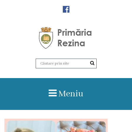
Orașul
Rezina
Istoria
orașului
Amalgamare
UAT
Meniu
Rezina
Lucru
în