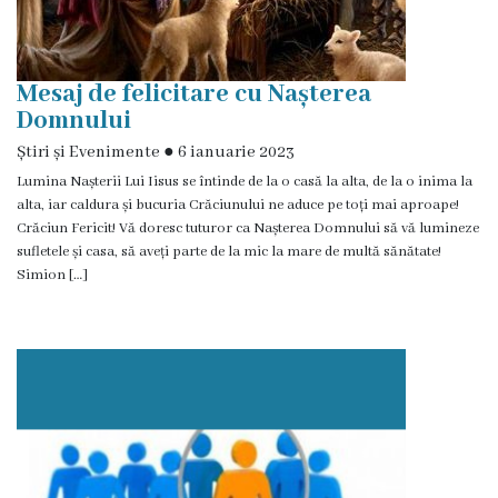
de
achiziții
Mesaj de felicitare cu Nașterea
Proceduri
Domnului
Știri și Evenimente
Contracte
●
6 ianuarie 2023
Lumina Nașterii Lui Iisus se întinde de la o casă la alta, de la o inima la
alta, iar caldura și bucuria Crăciunului ne aduce pe toți mai aproape!
Licitație
Crăciun Fericit! Vă doresc tuturor ca Nașterea Domnului să vă lumineze
cu
sufletele și casa, să aveți parte de la mic la mare de multă sănătate!
Simion […]
strigare
de
vânzare
Proces
verbal