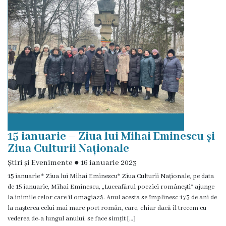
Rezina”
ONG-
uri
Posturi
vacante
Consiliul
15 ianuarie – Ziua lui Mihai Eminescu și
Ziua Culturii Naționale
Componența
Știri și Evenimente
●
16 ianuarie 2023
Consiliului
15 ianuarie * Ziua lui Mihai Eminescu* Ziua Culturii Naționale, pe data
de 15 ianuarie, Mihai Eminescu, „Luceafărul poeziei românești” ajunge
Secretar
la inimile celor care îl omagiază. Anul acesta se împlinesc 173 de ani de
la nașterea celui mai mare poet român, care, chiar dacă îl trecem cu
vederea de-a lungul anului, se face simțit […]
Comisii