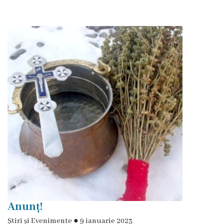
de
specialitate
Activitatea
consiliului
Deciziile
consiliului
Regulamentul
consiliului
Ședințele
Anunț!
Consiliului
Știri și Evenimente
●
9 ianuarie 2023