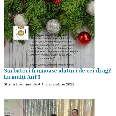
proces
decizional
Regulamente
Audieri
publice
Procese-
Sărbători frumoase alături de cei dragi!
Verbale
La mulți Ani!!!
ale
Știri și Evenimente
●
30 decembrie 2022
ședințelor
Autorizații