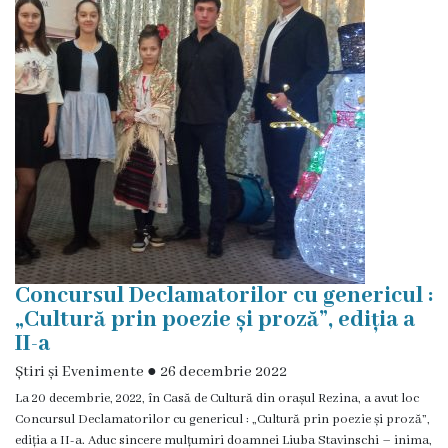
de
construire
eliberate
Dispoziții
Comisiei
pentru
Situații
Excepționale
Concursul Declamatorilor cu genericul :
a
„Cultură prin poezie și proză”, ediția a
II-a
Republicii
Știri și Evenimente
●
26 decembrie 2022
Moldova
La 20 decembrie, 2022, în Casă de Cultură din orașul Rezina, a avut loc
Concursul Declamatorilor cu genericul : „Cultură prin poezie și proză”,
Servicii
ediția a II-a. Aduc sincere mulțumiri doamnei Liuba Stavinschi – inima,