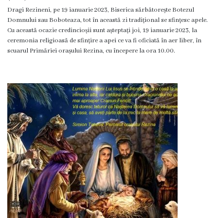
Dragi Rezineni, pe 19 ianuarie 2023, Biserica sărbătorește Botezul
Ședința
Domnului sau Boboteaza, tot în această zi tradițional se sfințesc apele.
consiliului
Cu această ocazie credincioșii sunt așteptați joi, 19 ianuarie 2023, la
ceremonia religioasă de sfințire a apei ce va fi oficiată în aer liber, în
orășenesc
scuarul Primăriei orașului Rezina, cu începere la ora 10.00.
online
Transparență
Licitații
și
achiziții
Rapoarte
Plan