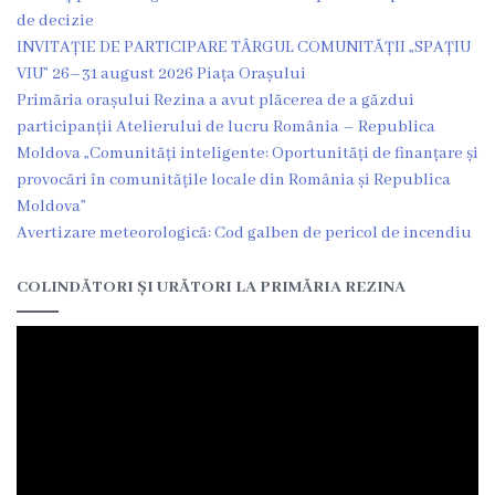
de decizie
INVITAȚIE DE PARTICIPARE TÂRGUL COMUNITĂȚII „SPAȚIU
VIU” 26–31 august 2026 Piața Orașului
Primăria orașului Rezina a avut plăcerea de a găzdui
participanții Atelierului de lucru România – Republica
Moldova „Comunități inteligente: Oportunități de finanțare și
provocări în comunitățile locale din România și Republica
Moldova”
Avertizare meteorologică: Cod galben de pericol de incendiu
COLINDĂTORI ȘI URĂTORI LA PRIMĂRIA REZINA