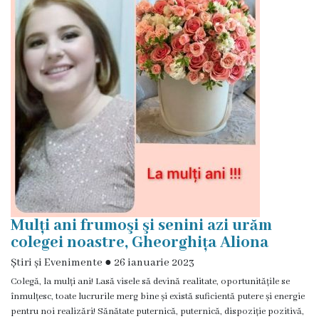
Rezina
Primăria
Zile
de
audiență
Primarul
Aparatul
Mulți ani frumoşi şi senini azi urăm
primăriei
colegei noastre, Gheorghița Aliona
Știri și Evenimente
●
26 ianuarie 2023
Competențele
Colegă, la mulți ani! Lasă visele să devină realitate, oportunitățile se
primarului
înmulțesc, toate lucrurile merg bine și există suficientă putere și energie
pentru noi realizări! Sănătate puternică, puternică, dispoziție pozitivă,