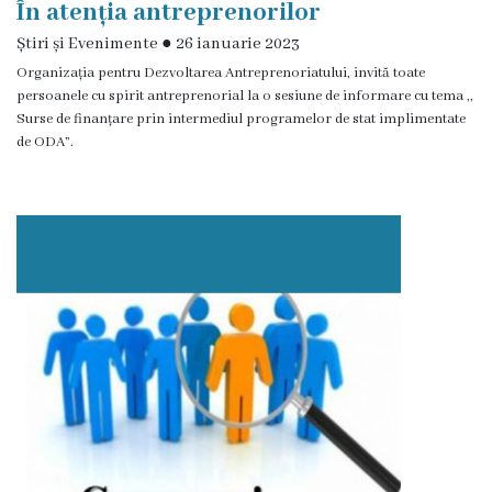
În atenția antreprenorilor
Grădinița
Știri și Evenimente
●
26 ianuarie 2023
nr.2
Organizația pentru Dezvoltarea Antreprenoriatului, invită toate
persoanele cu spirit antreprenorial la o sesiune de informare cu tema ,,
,,Andrieș”
Surse de finanțare prin intermediul programelor de stat implimentate
de ODA”.
Grădinița
nr.5
,,Bucuria”
Grădinița
nr.6
,,Cocoșelul
de
Aur”