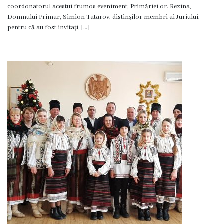
coordonatorul acestui frumos eveniment, Primăriei or. Rezina,
Certificate/Autorizații
Domnului Primar, Simion Tatarov, distinșilor membri ai Juriului,
pentru că au fost invitați, […]
Modele
de
cereri
Media
Știri
și
Evenimente
Galerie
Foto