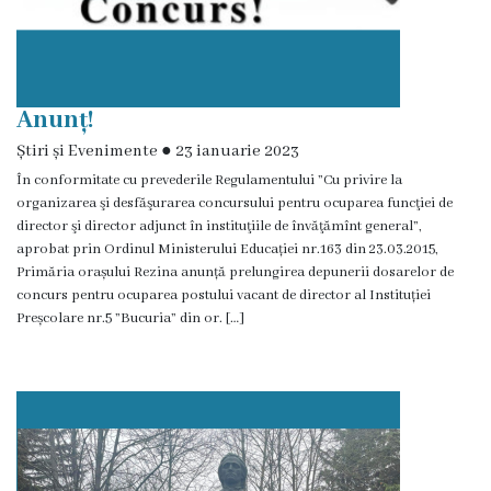
Î.M
,,Servicii
Comunal
Anunț!
-
Știri și Evenimente
●
23 ianuarie 2023
În conformitate cu prevederile Regulamentului ”Cu privire la
Locative”
organizarea şi desfăşurarea concursului pentru ocuparea funcţiei de
or.Rezina.
director şi director adjunct în instituţiile de învăţămînt general”,
aprobat prin Ordinul Ministerului Educației nr.163 din 23.03.2015,
Primăria orașului Rezina anunță prelungirea depunerii dosarelor de
Î.M
concurs pentru ocuparea postului vacant de director al Instituției
,,
Preșcolare nr.5 ”Bucuria” din or. […]
Piața
comercială
a
orașului