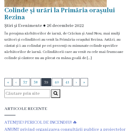
Galerie
Colinde și urări la Primăria orașului
Rezina
Video
Știri și Evenimente
●
26 decembrie 2022
Contacte
În preajma sărbătorilor de iarnă, de Crăciun și Anul Nou, mai mulți
urători și colindători au venit la Primăria orașului Rezina. Astăzi, au
cântat și i-au colindat pe cei prezenți cu minunate colinde specifice
sărbătorilor de iarnă. Colindătorii care au venit cu cele mai frumoase
colinde și cântece nu au plecat cu mâna goală de […]
«
‹
37
38
39
40
41
›
»
ARTICOLE RECENTE
ATENȚIE! PERICOL DE INCENDIU! 🔥
ANUNŢ privind organizarea consultării publice a proiectelor