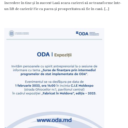
încredere în tine și în succes! Lasă scara carierei să se transforme într-
Dispozițiile
un lift de carieră! Fie ca pacea și prosperitatea să fie în casă. […]
primarului
Plăți
salariale
încasate
Întreprinderi
subordonate
Grădinița
nr.1
,,Leagănul
copilăriei”