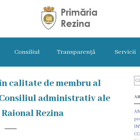
Consiliul
Transparență
Servicii
 în calitate de membru al
 Consiliul administrativ ale
AR
 Raional Rezina
AN
pr
IN
CO