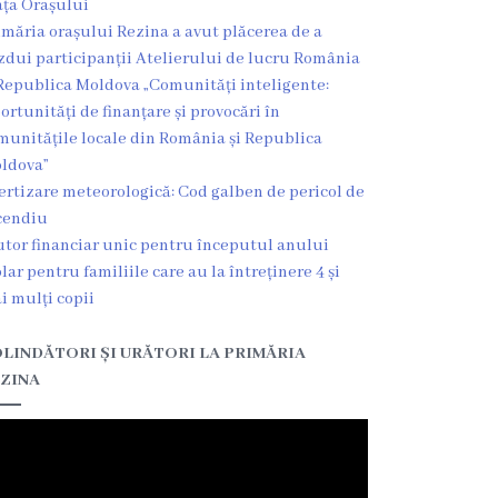
ața Orașului
imăria orașului Rezina a avut plăcerea de a
zdui participanții Atelierului de lucru România
Republica Moldova „Comunități inteligente:
ortunități de finanțare și provocări în
munitățile locale din România și Republica
ldova”
ertizare meteorologică: Cod galben de pericol de
cendiu
utor financiar unic pentru începutul anului
olar pentru familiile care au la întreținere 4 și
i mulți copii
LINDĂTORI ȘI URĂTORI LA PRIMĂRIA
ZINA