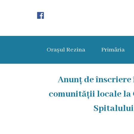
Orașul
Rezina
Orașul Rezina
Primăria
Istoria
orașului
Amalgamare
Anunț de înscriere
UAT
comunității locale la
Rezina
Spitalului
Lucru
în