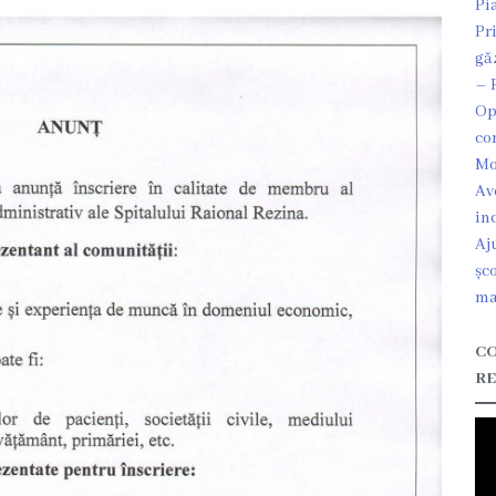
Pi
Pr
gă
– 
Op
co
Mo
Av
in
Aj
șc
ma
CO
RE