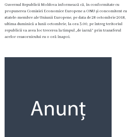
Guvernul Republicii Moldova informează că, în conformitate cu
Rezina”
propunerea Comisiei Economice Europene a ONU și concomitent cu
statele-membre ale Uniunii Europene, pe data de 28 octombrie 2018,
ONG-
ultima duminică a lunii octombrie, la ora 3.00, pe întreg teritoriul
republicii va avea loc trecerea la timpul „de iarnă” prin transferul
uri
acelor ceasornicului cu o oră înapoi.
Posturi
vacante
Consiliul
Componența
Consiliului
Secretar
Comisii