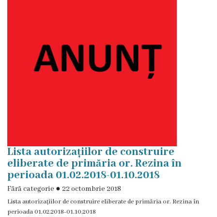
licitație
cu
strigare
Transparența
în
proces
decizional
Rapoarte
Lista autorizațiilor de construire
privind
eliberate de primăria or. Rezina în
perioada 01.02.2018-01.10.2018
asigurarea
Fără categorie
●
22 octombrie 2018
transparenței
Lista autorizațiilor de construire eliberate de primăria or. Rezina în
în
perioada 01.02.2018-01.10.2018