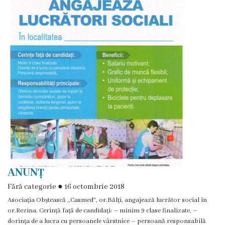
de
construire
eliberate
Dispoziții
Comisiei
pentru
Situații
Excepționale
a
ANUNȚ
Republicii
Fără categorie
●
16 octombrie 2018
Moldova
Asociația Obștească ,,Casmed”, or.Bălți, angajează lucrător social în
or.Rezina. Cerință față de candidați: – minim 9 clase finalizate, –
Servicii
dorința de a lucra cu persoanele vârstnice – persoană responsabilă