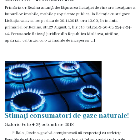
Primăria or.Rezina anunţă desfăşurarea licitaţiei de vînzare, locaţiune a
Grădinița
bunurilor imobile, mobile proprietate publică, la licitație cu strigare.
nr.2
Licitaţia va avea loc pe data de 20.11.2018, ora 10.00, în incinta
primăriei or.Rezina, str.27 August, 1, bir.316, tel.254-2-30-05, 254-2-24-
,,Andrieș”
44. Persoanele fizice şi juridice din Republica Moldova, străine,
apatrizii, cel tîrziu cu o zi înainte de începerea […]
Grădinița
nr.5
,,Bucuria”
Grădinița
nr.6
,,Cocoșelul
Stimaţi consumatori de gaze naturale!
de
Galerie Foto
●
25 octombrie 2018
Aur”
Filiala „Rezina-gaz”vă atenţionează să respectaţi cu stricteţe
Regulile de utilizare a gazelor naturale şi să întreprindeţi măsurile