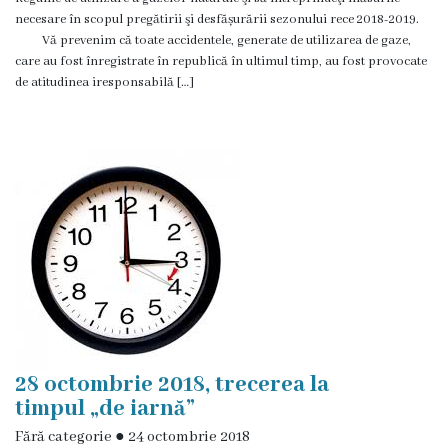
necesare în scopul pregătirii şi desfășurării sezonului rece 2018-2019.
Î.M
Vă prevenim că toate accidentele, generate de utilizarea de gaze,
,,Servicii
care au fost înregistrate în republică în ultimul timp, au fost provocate
de atitudinea iresponsabilă […]
Comunal
-
Locative”
or.Rezina.
Î.M
,,
Piața
comercială
28 octombrie 2018, trecerea la
a
timpul „de iarnă”
orașului
Fără categorie
●
24 octombrie 2018