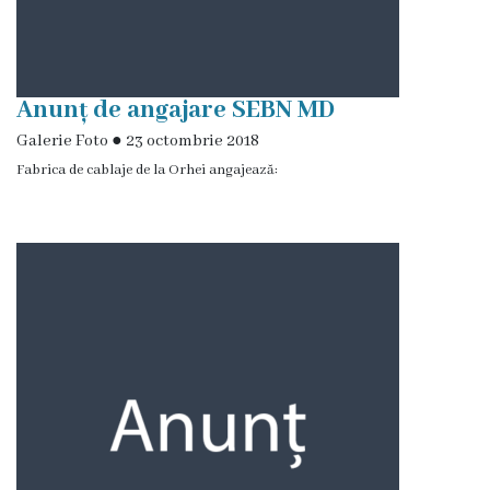
de
specialitate
Anunț de angajare SEBN MD
Activitatea
Galerie Foto
●
23 octombrie 2018
consiliului
Fabrica de cablaje de la Orhei angajează:
Deciziile
consiliului
Regulamentul
consiliului
Ședințele
Consiliului