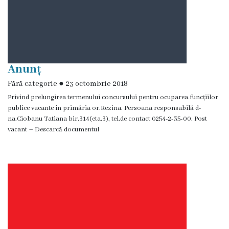
Ședința
consiliului
orășenesc
online
Anunț
Fără categorie
●
23 octombrie 2018
Transparență
Privind prelungirea termenului concursului pentru ocuparea funcțiilor
publice vacante în primăria or.Rezina. Persoana responsabilă d-
na.Ciobanu Tatiana bir.314(eta.3), tel.de contact 0254-2-35-00. Post
Licitații
vacant – Descarcă documentul
și
achiziții
Rapoarte
Plan