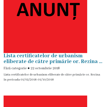
de
achiziții
Proceduri
Contracte
Licitație
cu
Lista certificatelor de urbanism
eliberate de către primărie or. Rezina …
strigare
Fără categorie
●
22 octombrie 2018
de
Lista certificatelor de urbanism eliberate de către primărie or. Rezina
vânzare
în perioada 01/02/2018-01/10/2018
Proces
verbal