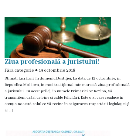
proces
decizional
Regulamente
Audieri
Ziua profesională a juristului!
publice
Fără categorie
●
19 octombrie 2018
Procese-
Stimați lucrători în domeniul Justiției, La data de 19 octombrie, în
Republica Moldova, în mod tradițional este marcată ziua profesională
Verbale
a juristului. Cu acest prilej, în numele Primăriei or.Rezina, Vă
transmitem urări de bine și calde felicitări. Este o zi care readuce în
ale
atenția noastră rolul ce Vă revine în asigurarea respectării legislației și
ședințelor
a […]
Autorizații