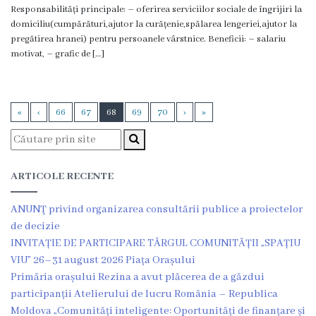
Responsabilități principale: – oferirea serviciilor sociale de îngrijiri la
Certificate/Autorizații
domiciliu(cumpărături,ajutor la curățenie,spălarea lengeriei,ajutor la
pregătirea hranei) pentru persoanele vârstnice. Beneficii: – salariu
motivat, – grafic de […]
Modele
de
cereri
«
‹
66
67
68
69
70
›
»
Media
ARTICOLE RECENTE
Știri
ANUNŢ privind organizarea consultării publice a proiectelor
și
de decizie
Evenimente
INVITAȚIE DE PARTICIPARE TÂRGUL COMUNITĂȚII „SPAȚIU
VIU” 26–31 august 2026 Piața Orașului
Galerie
Primăria orașului Rezina a avut plăcerea de a găzdui
participanții Atelierului de lucru România – Republica
Foto
Moldova „Comunități inteligente: Oportunități de finanțare și