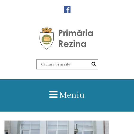
Orașul
Rezina
Istoria
orașului
Amalgamare
UAT
Meniu
Rezina
Lucru
în