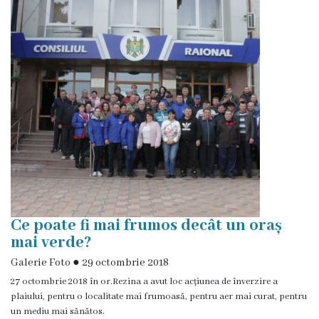
Rezina
Primăria
Zile
de
audiență
Primarul
Aparatul
Ce poate fi mai frumos decât un oraș
primăriei
mai verde?
Galerie Foto
●
29 octombrie 2018
Competențele
27 octombrie 2018 în or.Rezina a avut loc acțiunea de înverzire a
primarului
plaiului, pentru o localitate mai frumoasă, pentru aer mai curat, pentru
un mediu mai sănătos.