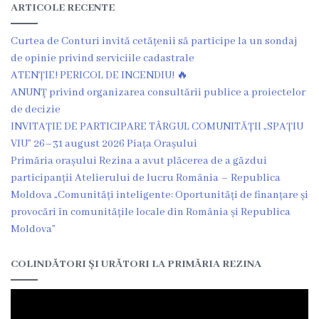
ARTICOLE RECENTE
Ședința
consiliului
Curtea de Conturi invită cetățenii să participe la un sondaj
de opinie privind serviciile cadastrale
orășenesc
ATENȚIE! PERICOL DE INCENDIU! 🔥
online
ANUNŢ privind organizarea consultării publice a proiectelor
de decizie
INVITAȚIE DE PARTICIPARE TÂRGUL COMUNITĂȚII „SPAȚIU
Transparență
VIU” 26–31 august 2026 Piața Orașului
Primăria orașului Rezina a avut plăcerea de a găzdui
Licitații
participanții Atelierului de lucru România – Republica
și
Moldova „Comunități inteligente: Oportunități de finanțare și
provocări în comunitățile locale din România și Republica
achiziții
Moldova”
Rapoarte
COLINDĂTORI ȘI URĂTORI LA PRIMĂRIA REZINA
Plan