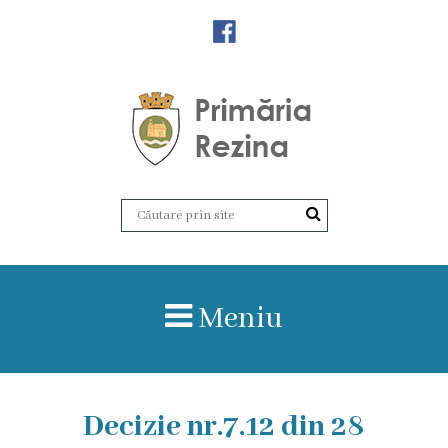
Orașul
Rezina
Istoria
orașului
Amalgamare
UAT
Meniu
Rezina
Lucru
în
Decizie nr.7.12 din 28