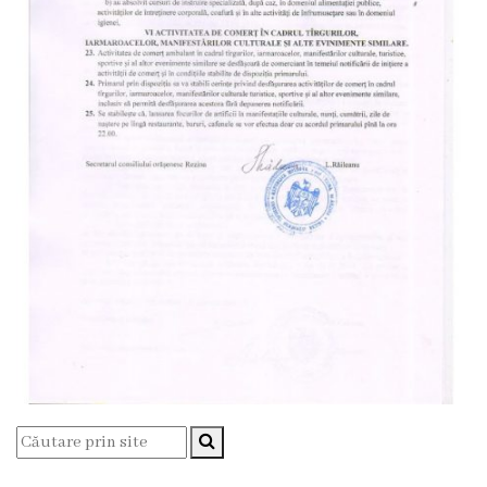
de
specialitate
Activitatea
consiliului
Deciziile
consiliului
Regulamentul
consiliului
Ședințele
Consiliului