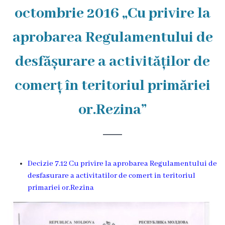
Rezina
octombrie 2016 „Cu privire la
Primăria
aprobarea Regulamentului de
Zile
desfășurare a activităților de
de
comerț în teritoriul primăriei
audiență
or.Rezina”
Primarul
Aparatul
primăriei
Decizie 7.12 Cu privire la aprobarea Regulamentului de
desfasurare a activitatilor de comert in teritoriul
Competențele
primariei or.Rezina
primarului