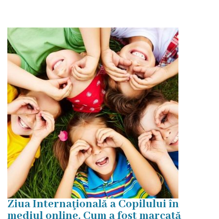
Dispozițiile
primarului
Plăți
salariale
încasate
Întreprinderi
subordonate
Grădinița
nr.1
,,Leagănul
Ziua Internaţională a Copilului în
copilăriei”
mediul online. Cum a fost marcată