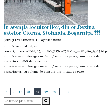
Galerie
Video
În atenția locuitorilor, din or.Rezina
Contacte
satelor Ciorna, Stohnaia, Boșernița. ❗️❗️❗️
Știri și Evenimente
●
6 aprilie 2020
https://fee-nord.md/wp-
content/uploads/2020/03/hot%C4%83r%C3%A2re_nr.86_din_24.03.20.p
https://www.moldovagaz.md/rom/centrul-de-presa/comunicate-de-
presa/in-conditii-de-carantina
https://www.moldovagaz.md/rom/centrul-de-presa/comunicate-de-
presa/facturi-cu-volume-de-consum-prognozat-de-gaze
«
‹
57
58
59
60
61
›
»