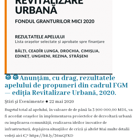
Rezina”
ONG-
uri
Posturi
vacante
🥁🥁Anunțăm, cu drag, rezultatele
Consiliul
apelului de propuneri din cadrul FGM
— ediția Revitalizare Urbană, 2020.
Componența
Știri și Evenimente
●
22 mai 2020
Consiliului
Bugetul total al apelului, în valoare de de până la 3 900 000,00 MDL, va
fi acordat orașelor în implementarea proiectelor de dezvoltară urbană
Secretar
cu implicarea comunității, realizarea ideilor inovative de
infrastructură, depășirea situațiilor de criză și altele! Mai multe detalii
vedeți aici 👉 https://bit.ly/36mQFKD
Comisii