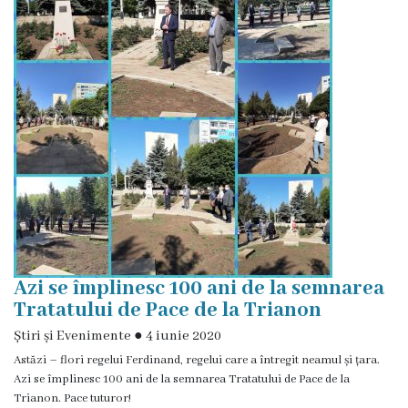
Rezina
Primăria
Zile
de
audiență
Primarul
Aparatul
Azi se împlinesc 100 ani de la semnarea
primăriei
Tratatului de Pace de la Trianon
Știri și Evenimente
●
4 iunie 2020
Competențele
Astăzi – flori regelui Ferdinand, regelui care a întregit neamul și țara.
primarului
Azi se împlinesc 100 ani de la semnarea Tratatului de Pace de la
Trianon. Pace tuturor!