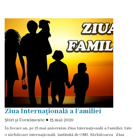
de
specialitate
Activitatea
consiliului
Deciziile
consiliului
Regulamentul
consiliului
Ziua Internațională a Familiei
Ședințele
Știri și Evenimente
●
15 mai 2020
În fiecare an, pe 15 mai aniversăm Ziua Internațională a Familiei. Este
Consiliului
o sărbătoare internațională instituită de ONU. Sărbătoarea Ziua