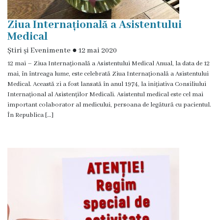
de
achiziții
Ziua Internațională a Asistentului
Medical
Proceduri
Știri și Evenimente
●
12 mai 2020
12 mai – Ziua Internațională a Asistentului Medical Anual, la data de 12
Contracte
mai, în întreaga lume, este celebrată Ziua Internațională a Asistentului
Medical. Această zi a fost lansată în anul 1974, la inițiativa Consiliului
Licitație
Internațional al Asistenților Medicali. Asistentul medical este cel mai
important colaborator al medicului, persoana de legătură cu pacientul.
cu
În Republica […]
strigare
de
vânzare
Proces
verbal