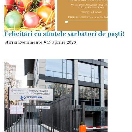
Certificate/Autorizații
Modele
Felicitări cu sfintele sărbători de paști!
de
Știri și Evenimente
●
17 aprilie 2020
cereri
Media
Știri
și
Evenimente
Galerie
Foto