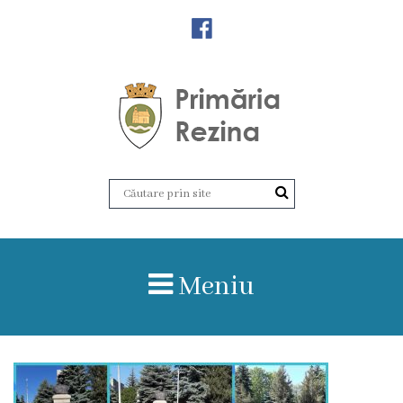
Orașul
Rezina
Istoria
orașului
Amalgamare
UAT
Meniu
Rezina
Lucru
în