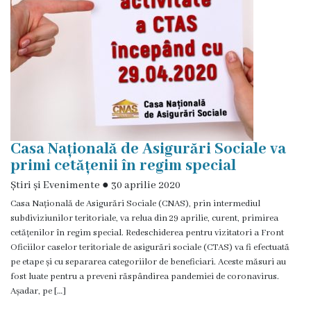
licitație
cu
strigare
Transparența
în
proces
Casa Națională de Asigurări Sociale va
primi cetățenii în regim special
decizional
Știri și Evenimente
●
30 aprilie 2020
Rapoarte
Casa Națională de Asigurări Sociale (CNAS), prin intermediul
subdiviziunilor teritoriale, va relua din 29 aprilie, curent, primirea
privind
cetățenilor în regim special. Redeschiderea pentru vizitatori a Front
Oficiilor caselor teritoriale de asigurări sociale (CTAS) va fi efectuată
asigurarea
pe etape și cu separarea categoriilor de beneficiari. Aceste măsuri au
fost luate pentru a preveni răspândirea pandemiei de coronavirus.
transparenței
Așadar, pe […]
în