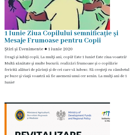
Î.M
,,Servicii
Comunal
1 Iunie Ziua Copilului semnificație și
-
Mesaje Frumoase pentru Copii
Știri și Evenimente
●
1 iunie 2020
Locative”
Dragi și iubiți copii, La mulţi ani, copii! Este 1 Iunie! Este ziua voastră!
or.Rezina.
Multă sănătate şi multe bucurii. realizări frumoase și o copilărie
fericită alături de părinți și de cei care vă iubesc. Să creşteţi cu zâmbetul
pe buze şi viaţă voastră să fie asemeni unui cer senin. La mulţi ani de 1
Î.M
Iunie!
,,
Piața
comercială
a
orașului