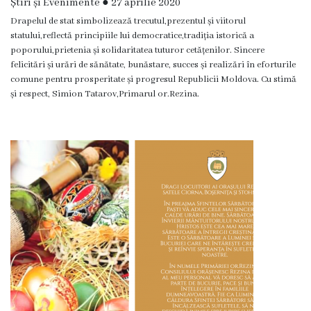
de
Știri și Evenimente
●
27 aprilie 2020
Drapelul de stat simbolizează trecutul,prezentul și viitorul
construire
statului,reflectă principiile lui democratice,tradiția istorică a
poporului,prietenia și solidaritatea tuturor cetățenilor. Sincere
eliberate
felicitări și urări de sănătate, bunăstare, succes și realizări în eforturile
comune pentru prosperitate și progresul Republicii Moldova. Cu stimă
Dispoziții
și respect, Simion Tatarov,Primarul or.Rezina.
Comisiei
pentru
Situații
Excepționale
a
Republicii
Moldova
Servicii