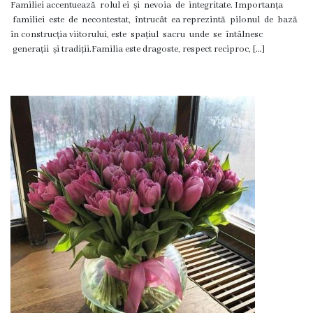
Familiei accentuează rolul ei și nevoia de integritate. Importanța
Ședința
familiei este de necontestat, întrucât ea reprezintă pilonul de bază
în construcția viitorului, este spațiul sacru unde se întâlnesc
consiliului
generații și tradiții.Familia este dragoste, respect reciproc, […]
orășenesc
online
Transparență
Licitații
și
achiziții
Rapoarte
Plan