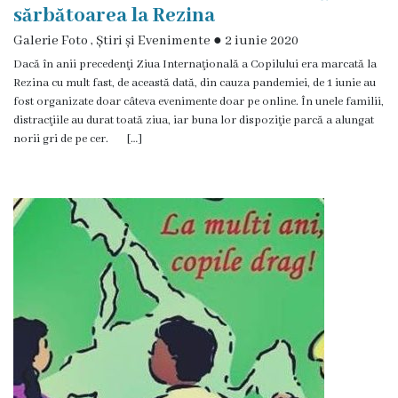
sărbătoarea la Rezina
Grădinița
Galerie Foto
,
Știri și Evenimente
●
2 iunie 2020
nr.2
Dacă în anii precedenţi Ziua Internaţională a Copilului era marcată la
Rezina cu mult fast, de această dată, din cauza pandemiei, de 1 iunie au
,,Andrieș”
fost organizate doar câteva evenimente doar pe online. În unele familii,
distracţiile au durat toată ziua, iar buna lor dispoziţie parcă a alungat
Grădinița
norii gri de pe cer. […]
nr.5
,,Bucuria”
Grădinița
nr.6
,,Cocoșelul
de
Aur”