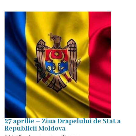
proces
decizional
Regulamente
Audieri
publice
Procese-
Verbale
ale
ședințelor
27 aprilie – Ziua Drapelului de Stat a
Autorizații
Republicii Moldova