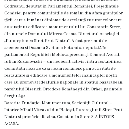
Dispozițiile
Codreanu, deputat în Parlamentul României, Președintele
Comisiei pentru comunitățile de români din afara granițelor
primarului
țării, care a înmânat diplome de excelență tuturor celor care
au susținut edificarea monumentului lui Constantin Stere,
Plăți
din numele Domnului Mircea Cosma, Directorul Asociaţiei
salariale
„Euroregiunea Siret-Prut-Nistru”. A fost prezentă de
asemenea și Doamna Svetlana Rotundu, deputată în
încasate
parlamentul Republicii Moldova precum și Domnul Avocat
Iulian Rusanovschi – un neobosit activist întru restabilirea
Întreprinderi
demnității noastre ca și neam românesc prin activități de
subordonate
restaurare și edificare a monumentelor înaintașilor noștri
care au promovat idealurile naționale în spațiul basarabean,
parohului Bisericii Ortodoxe Românești din Orhei, părintele
Grădinița
Sergiu Aga.
nr.1
Datorită Fundației Monumentum, Societății Cultural –
Istorice Mihail Viteazul din Ploiești, Euroregiunii Siret-Prut-
,,Leagănul
Nistru și primăriei Rezina, Constantin Stere S-A ÎNTORS
copilăriei”
ACASĂ.