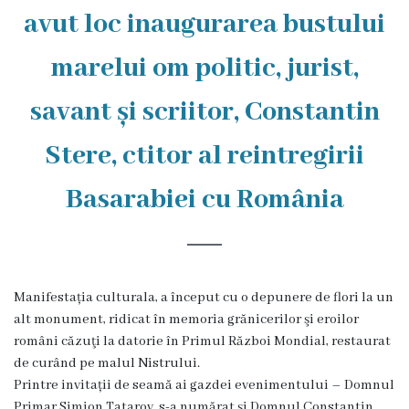
Rezina
avut loc inaugurarea bustului
Primăria
marelui om politic, jurist,
Zile
savant și scriitor, Constantin
de
Stere, ctitor al reintregirii
audiență
Basarabiei cu România
Primarul
Aparatul
primăriei
Manifestația culturala, a început cu o depunere de flori la un
alt monument, ridicat în memoria grănicerilor şi eroilor
Competențele
români căzuţi la datorie în Primul Război Mondial, restaurat
de curând pe malul Nistrului.
primarului
Printre invitații de seamă ai gazdei evenimentului – Domnul
Primar Simion Tatarov, s-a numărat și
Domnul Constantin