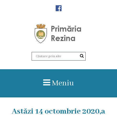
Orașul
Rezina
Istoria
orașului
Amalgamare
UAT
Meniu
Rezina
Lucru
Astăzi 14 octombrie 2020,a
în