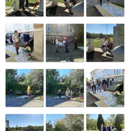
de
specialitate
Activitatea
consiliului
Deciziile
consiliului
Regulamentul
consiliului
Ședințele
Consiliului