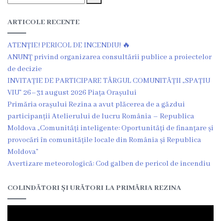
de
achiziții
ARTICOLE RECENTE
Proceduri
ATENȚIE! PERICOL DE INCENDIU! 🔥
ANUNŢ privind organizarea consultării publice a proiectelor
Contracte
de decizie
INVITAȚIE DE PARTICIPARE TÂRGUL COMUNITĂȚII „SPAȚIU
VIU” 26–31 august 2026 Piața Orașului
Licitație
Primăria orașului Rezina a avut plăcerea de a găzdui
cu
participanții Atelierului de lucru România – Republica
Moldova „Comunități inteligente: Oportunități de finanțare și
strigare
provocări în comunitățile locale din România și Republica
de
Moldova”
Avertizare meteorologică: Cod galben de pericol de incendiu
vânzare
COLINDĂTORI ȘI URĂTORI LA PRIMĂRIA REZINA
Proces
verbal