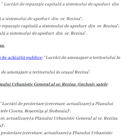
 ”
Lucrări de reparație capitală a sistemului de apeduct din
ă a sistemului de apeduct din or. Rezina
”;
e reparație capitală a sistemului de apeduct din or. Rezina
”;
ală a sistemului de apeduct din or. Rezina
”.
na.
 de achiziții publice
: ”
Lucrări de amenajare a teritoriului în
 de amenajare a teritoriului în orașul Rezina
”.
anului Urbanistic General al or. Rezina (inclusiv satele
”
Lucrări de proiectare (cercetare, actualizare) a Planului
tele Ciorna, Boșernița și Stohnaia)
”;
are, actualizare) a Planului Urbanistic General al or. Rezina
a)
”;
 proiectare (cercetare, actualizare) a Planului Urbanistic