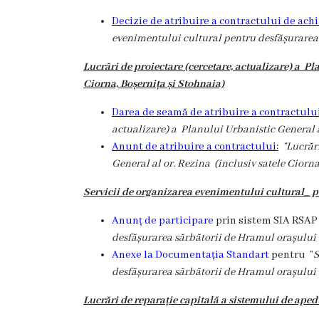
Rezina”
Decizie de atribuire a contractului de achi
evenimentului cultural
pentru desfășurarea
ONG-
Lucrări de proiectare (cercetare, actualizare) a Pl
uri
Ciorna, Boșernița și Stohnaia)
Darea de seamă de atribuire a contractului
Posturi
actualizare) a Planului Urbanistic General a
vacante
Anunt de atribuire a contractului
:
”Lucrăr
General al or. Rezina (inclusiv satele Ciorna
Consiliul
Servicii de organizarea evenimentului cultural_ 
Componența
Anunț de participare
prin sistem SIA RSA
desfășurarea sărbătorii de Hramul orașului
Consiliului
Anexe la Documentația Standart
pentru ”
S
desfășurarea sărbătorii de Hramul orașului
Secretar
Lucrări de reparație capitală a sistemului de ape
Comisii