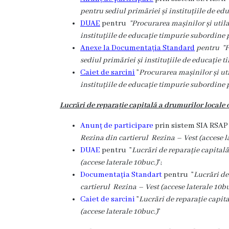
Dispozițiile
pentru sediul primăriei și instituțiile de e
DUAE
pentru
”Procurarea mașinilor și utila
primarului
instituțiile de educație timpurie subordine 
Anexe la Documentația Standard
pentru ”P
Plăți
sediul primăriei și instituțiile de educație 
salariale
Caiet de sarcini
”
Procurarea mașinilor și uti
instituțiile de educație timpurie subordine 
încasate
Lucrări de reparație capitală a drumurilor locale o
Întreprinderi
Anunț de participare
prin sistem SIA RSA
subordonate
Rezina din cartierul Rezina – Vest (accese l
DUAE
pentru ”
Lucrări de reparație capitală
Grădinița
(accese laterale 10buc.)
”;
Documentația Standart
pentru ”
Lucrări de
nr.1
cartierul Rezina – Vest (accese laterale 10bu
,,Leagănul
Caiet de sarcini
”
Lucrări de reparație capit
(accese laterale 10buc.)
”
copilăriei”