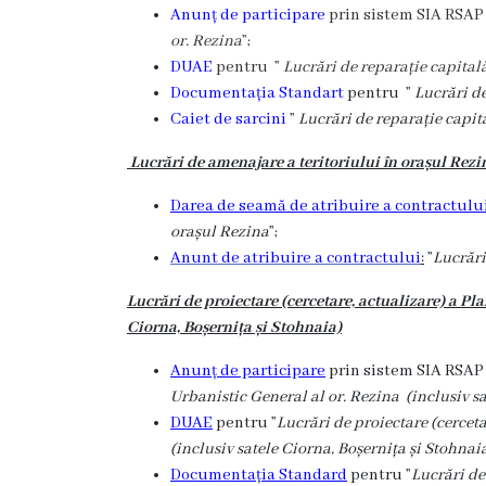
Anunț de participare
prin sistem SIA RSAP
de
or. Rezina
”;
DUAE
pentru ”
Lucrări de reparație capital
specialitate
Documentația Standart
pentru ”
Lucrări d
Caiet de sarcini
”
Lucrări de reparație capit
Activitatea
Lucrări de amenajare a teritoriului în orașul Rezi
consiliului
Darea de seamă de atribuire a contractului
Deciziile
orașul Rezina
”;
Anunt de atribuire a contractului
:
”
Lucrări
consiliului
Lucrări de proiectare (cercetare, actualizare) a Pl
Regulamentul
Ciorna, Boșernița și Stohnaia)
consiliului
Anunț de participare
prin sistem SIA RSAP 
Urbanistic General al or. Rezina (inclusiv sa
Ședințele
DUAE
pentru ”
Lucrări de proiectare (cercet
(inclusiv satele Ciorna, Boșernița și Stohnai
Consiliului
Documentația Standard
pentru ”
Lucrări de