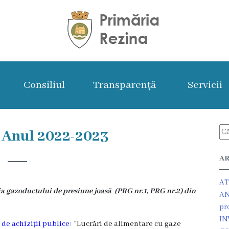
Consiliul
Transparență
Servicii
 Anul 2022-2023
AR
AT
ia gazoductului de presiune joasă (PRG nr.1, PRG nr.2) din
AN
pr
IN
de achiziții publice
:
”Lucrări de alimentare cu gaze