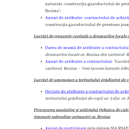
Rezina
naturale, construcția gazoductului de presi
Rezina”;
Primăria
Anunt de atribuire contractului de achiziț
construcția gazoductului de presiune joasă 
Zile
Lucrări de reparație capitală a drumurilor locale o
de
Darea de seamă de atribuire a contractului 
audiență
drumurilor locale or. Rezina din cartierul R
Anunt de atribuire a contractului:
”Lucrări
Primarul
cartierul Rezina – Vest (accese laterale 10bu
Lucrări de amenajare a teritoriului grădiniței de c
Aparatul
Decizie de atribuire a contractului de achi
primăriei
teritoriului grădiniței de copii nr. 5 din or.
Competențele
Procurarea mașinilor și utilajului (tehnica de calc
timpurie subordine primariei or. Rezina
primarului
Anunț de participare
prin sistem SIA RSAP 