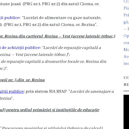
CO
une joasă (PRG nr.1, PRG nr.2) din satul Ciorna, or.
Pi
Pr
ii publice
:
”Lucrări de alimentare cu gaze naturale,
gă
(PRG nr.1, PRG nr.2) din satul Ciorna, or. Rezina”.
– 
Op
r. Rezina din cartierul Rezina – Vest (accese laterale 10buc.)
co
de achiziții publice:
”Lucrări de reparație capitală a
Mo
ezina – Vest (accese laterale 10buc.)
”;
Av
 de reparație capitală a drumurilor locale or. Rezina din
in
c.)”
.
CO
opii nr. 5 din or. Rezina
RE
ziții publice
: prin sistem SIA RSAP ”
Lucrări de amenajare a
 Rezina
”.
ul) pentru sediul primăriei și instituțiile de educație
”
Procurarea mașinilor și utilajului (tehnica de calcul)