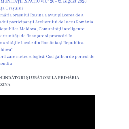
MUNITĂȚII „SPAȚIU VIU” 26–31 august 2026
ața Orașului
imăria orașului Rezina a avut plăcerea de a
zdui participanții Atelierului de lucru România
Republica Moldova „Comunități inteligente:
ortunități de finanțare și provocări în
munitățile locale din România și Republica
ldova”
ertizare meteorologică: Cod galben de pericol de
cendiu
LINDĂTORI ȘI URĂTORI LA PRIMĂRIA
ZINA