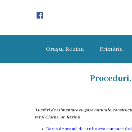
Orașul
Rezina
Orașul Rezina
Primăria
Istoria
orașului
Amalgamare
Proceduri.
UAT
Rezina
Lucrări de alimentare cu gaze naturale, construcț
Lucru
satul Ciorna, or. Rezina
în
Darea de seamă de atribuirea contractului 