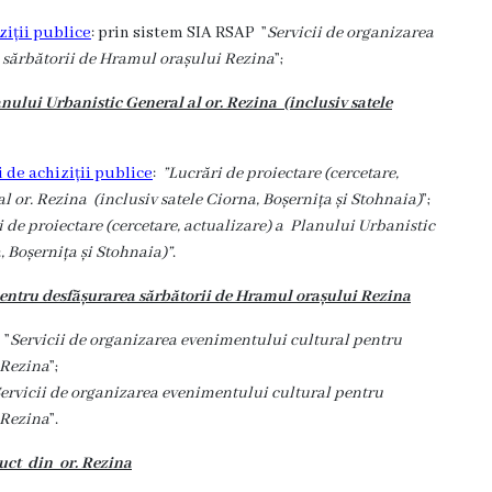
ziții publice
: prin sistem SIA RSAP ”
Servicii de organizarea
 sărbătorii de Hramul orașului Rezina
”;
anului Urbanistic General al or. Rezina (inclusiv satele
 de achiziții publice
:
”Lucrări de proiectare (cercetare,
l or. Rezina (inclusiv satele Ciorna, Boșernița și Stohnaia)
”;
i de proiectare (cercetare, actualizare) a Planului Urbanistic
, Boșernița și Stohnaia)”
.
pentru desfășurarea sărbătorii de Hramul orașului Rezina
P
”
Servicii de organizarea evenimentului cultural
pentru
 Rezina
”;
ervicii de organizarea evenimentului cultural
pentru
 Rezina
”.
duct din or. Rezina