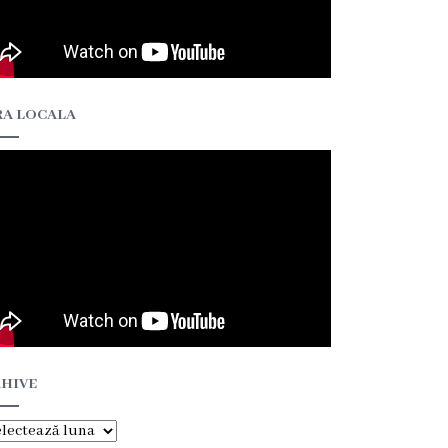
A LOCALA
HIVE
hive