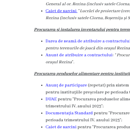
General al or. Rezina (inclusiv satele Ciorna
Ședința
Caiet de sarcini
”
Lucrări de proiectare (cerc
consiliului
Rezina (inclusiv satele Ciorna, Boșernița și 
orășenesc
Procurarea și instalarea inventarului pentru teren
online
Darea de seamă de atribuire a contractului
pentru terenurile de joacă din orașul Rezina
Transparență
Anunt de atribuire a contractului
:
”
Procura
orașul Rezina
”.
Licitații
Procurarea produselor alimentare pentru
instituț
și
Anunț de participare
(repetat) prin sistem
achiziții
pentru
instituțiile preșcolare pe perioada 
DUAE
pentru ”
Procurarea produselor alim
Rapoarte
trimestrului IV, anului 2023”;
Documentația Standard
pentru ”
Procurare
Plan
perioada trimestrului IV, anului 2023”;
Caiet de sarcini
pentru ”
Procurarea produ