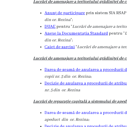
Lucrări de amenajare a teritoriului grădiniței de co
Grădinița
Anunț de participare
prin sistem SIA RSAP 
nr.2
din or. Rezina
”;
DUAE
pentru ”
Lucrări de amenajare a teritor
,,Andrieș”
Anexe la Documentația Standard
pentru ”
L
din or. Rezina
”;
Grădinița
Caiet de sarcini
”
Lucrări de amenajare a teri
nr.5
Lucrări de amenajare a teritoriului grădiniței de c
,,Bucuria”
Darea de seamă de anularea a procedurii d
copii nr. 5 din or. Rezina;
Grădinița
Decizie de anularea a procedurii de atribu
nr.6
nr. 5 din or. Rezina
,,Cocoșelul
Lucrări de reparație capitală a sistemului de ape
de
Darea de seamă de anularea a procedurii d
Aur”
apeduct din or. Rezina;
Decizie de anularea a procedurii de atribu