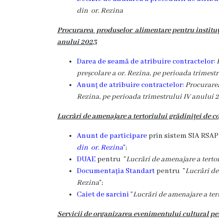
Î.M
din or. Rezina
,,Servicii
Procurarea produselor alimentare pentru instituții
anului 2023
Comunal
Darea de seamă de atribuire contractelor:
-
preșcolare a or. Rezina, pe perioada trimestr
Locative”
Anunț de atribuire contractelor:
Procurarea
Rezina, pe perioada trimestrului IV anului 2
or.Rezina.
Lucrări de amenajare a tertoriului grădiniței de co
Î.M
Anunt de participare
prin sistem SIA RSA
,,
din or. Rezina
”
;
Piața
DUAE
pentru ”
Lucrări de amenajare a tertor
Documentația Standart
pentru ”
Lucrări de
comercială
Rezina
”;
a
Caiet de sarcini
”
Lucrări de amenajare a tert
orașului
Servicii de organizarea evenimentului cultural p