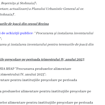
, Boșernița și Stohnaia)
”;
etare, actualizare) a Planului Urbanistic General al or.
Stohnaia)
”.
urile de joacă din orașul Rezina
 de achiziții publice
:
”
Procurarea și instalarea inventarului
”;
rea și instalarea inventarului pentru terenurile de joacă din
iile preșcolare pe perioada trimestrului IV, anului 2023
 SIA RSAP ”
Procurarea produselor alimentare
trimestrului IV, anului 2023”;
entare pentru
instituțiile preșcolare pe perioada
a produselor alimentare pentru
instituțiile preșcolare pe
selor alimentare pentru
instituțiile preșcolare pe perioada