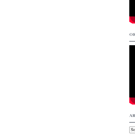
OR
AR
Ar