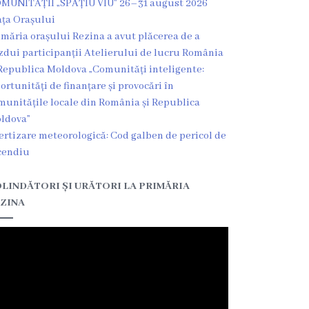
MUNITĂȚII „SPAȚIU VIU” 26–31 august 2026
ața Orașului
imăria orașului Rezina a avut plăcerea de a
zdui participanții Atelierului de lucru România
Republica Moldova „Comunități inteligente:
ortunități de finanțare și provocări în
munitățile locale din România și Republica
ldova”
ertizare meteorologică: Cod galben de pericol de
cendiu
LINDĂTORI ȘI URĂTORI LA PRIMĂRIA
ZINA