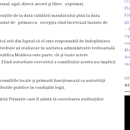
CO
ersal, egal, direct, secret și liber exprimat.
Pi
Pr
ibuțiile de la data validării mandatului pînă la data
gă
andat de primar,cu excepția cînd încetează înainte de
– 
Op
vă atît din faptul că el este responsabil de îndeplinirea
co
 el trebuie să realizeze în unitatea administrativ teritoarială
Mo
publica Moldova este parte, cît și toate actele
Av
 Fiind autoritate executivă a consiliului acesta nu implică
in
CO
, consiliile locale și primarii funcționează ca autorități
RE
urile publice în condișiile legii.
ă Primărie care îl asistă în exercitarea atribuțiilor