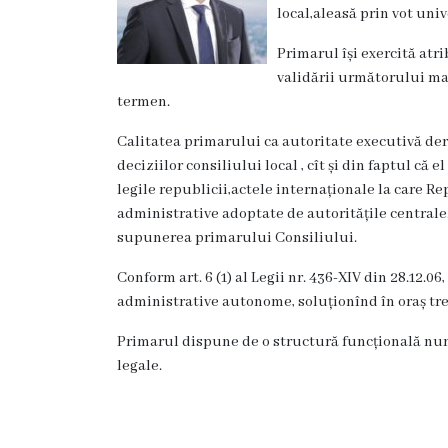
Rezina
local,aleasă prin vot univ
Primarul își exercită atr
Primăria
validării următorului m
termen.
Zile
Calitatea primarului ca autoritate executivă deri
de
deciziilor consiliului local , cît și din faptul că
audiență
legile republicii,actele internaționale la care Re
administrative adoptate de autoritățile centrale.
Primarul
supunerea primarului Consiliului.
Conform art. 6 (1) al Legii nr. 436-XIV din 28.12.06
Aparatul
administrative autonome, soluționînd în oraș treb
primăriei
Primarul dispune de o structură funcțională numit
legale.
Competențele
primarului