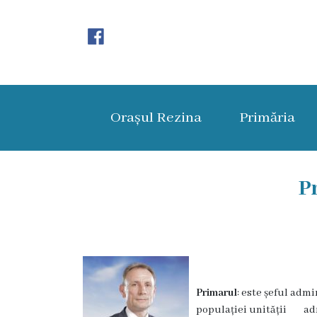
Orașul
Rezina
Orașul Rezina
Primăria
Istoria
orașului
Amalgamare
P
UAT
Rezina
Lucru
Primarul
: este șeful admi
în
populației unității admin