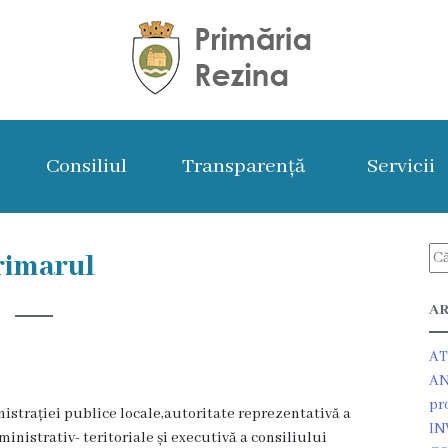
Consiliul
Transparență
Servicii
rimarul
AR
AT
AN
pr
nistrației publice locale,autoritate reprezentativă a
IN
istrativ- teritoriale și executivă a consiliului