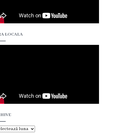
A LOCALA
HIVE
hive