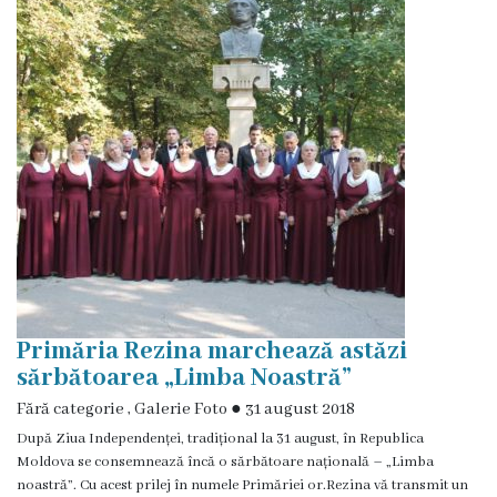
Rezina
Primăria
Zile
de
audiență
Primarul
Aparatul
Primăria Rezina marchează astăzi
primăriei
sărbătoarea „Limba Noastră”
Fără categorie
,
Galerie Foto
●
31 august 2018
Competențele
După Ziua Independenței, tradițional la 31 august, în Republica
primarului
Moldova se consemnează încă o sărbătoare națională – „Limba
noastră”. Cu acest prilej în numele Primăriei or.Rezina vă transmit un