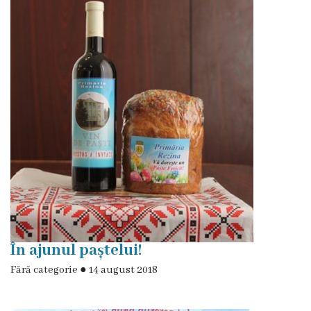
Rezina”
ONG-
uri
Posturi
vacante
Consiliul
Componența
Consiliului
În ajunul paștelui!
Fără categorie
Secretar
●
14 august 2018
Comisii