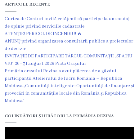
ARTICOLE RECENTE
Galerie
Curtea de Conturi invită cetățenii să participe la un sondaj
Video
de opinie privind serviciile cadastrale
ATENȚIE! PERICOL DE INCENDIU! 🔥
Contacte
ANUNŢ privind organizarea consultării publice a proiectelor
de decizie
INVITAȚIE DE PARTICIPARE TÂRGUL COMUNITĂȚII „SPAȚIU
VIU” 26–31 august 2026 Piața Orașului
Primăria orașului Rezina a avut plăcerea de a găzdui
participanții Atelierului de lucru România – Republica
Moldova „Comunități inteligente: Oportunități de finanțare și
provocări în comunitățile locale din România și Republica
Moldova”
COLINDĂTORI ȘI URĂTORI LA PRIMĂRIA REZINA