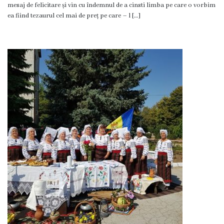
mesaj de felicitare și vin cu îndemnul de a cinsti limba pe care o vorbim
Dispozițiile
ea fiind tezaurul cel mai de preț pe care – l […]
primarului
Plăți
salariale
încasate
Întreprinderi
subordonate
Grădinița
nr.1
,,Leagănul
copilăriei”