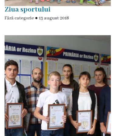
proces
Ziua sportului
Fără categorie
●
13 august 2018
decizional
Regulamente
Audieri
publice
Procese-
Verbale
ale
ședințelor
Autorizații