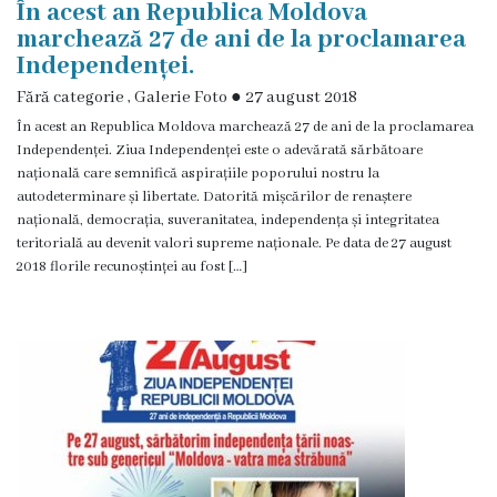
În acest an Republica Moldova
Grădinița
marchează 27 de ani de la proclamarea
Independenței.
nr.2
Fără categorie
,
Galerie Foto
●
27 august 2018
,,Andrieș”
În acest an Republica Moldova marchează 27 de ani de la proclamarea
Independenței. Ziua Independenței este o adevărată sărbătoare
Grădinița
națională care semnifică aspirațiile poporului nostru la
autodeterminare și libertate. Datorită mișcărilor de renaștere
nr.5
națională, democrația, suveranitatea, independența și integritatea
teritorială au devenit valori supreme naționale. Pe data de 27 august
,,Bucuria”
2018 florile recunoștinței au fost […]
Grădinița
nr.6
,,Cocoșelul
de
Aur”