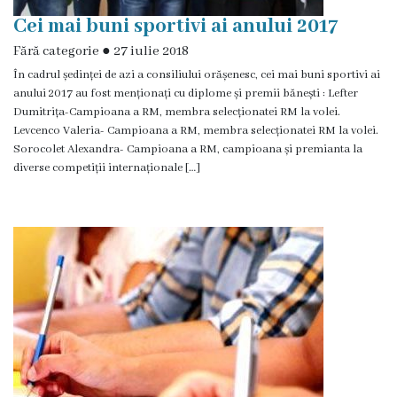
de
Cei mai buni sportivi ai anului 2017
construire
Fără categorie
●
27 iulie 2018
eliberate
În cadrul ședinței de azi a consiliului orășenesc, cei mai buni sportivi ai
anului 2017 au fost menționați cu diplome și premii bănești : Lefter
Dispoziții
Dumitrița-Campioana a RM, membra selecționatei RM la volei.
Levcenco Valeria- Campioana a RM, membra selecționatei RM la volei.
Comisiei
Sorocolet Alexandra- Campioana a RM, campioana și premianta la
diverse competiții internaționale […]
pentru
Situații
Excepționale
a
Republicii
Moldova
Servicii