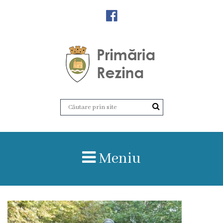
Orașul
Rezina
Istoria
orașului
Amalgamare
UAT
Meniu
Rezina
Lucru
în