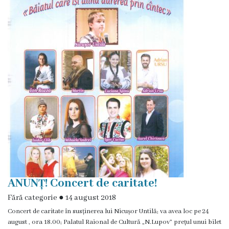
de
specialitate
Activitatea
consiliului
Deciziile
consiliului
Regulamentul
consiliului
ANUNȚ! Concert de caritate!
Ședințele
Fără categorie
●
14 august 2018
Concert de caritate în susținerea lui Nicușor Untilă; va avea loc pe 24
Consiliului
august , ora 18.00; Palatul Raional de Cultură „N.Lupov” prețul unui bilet