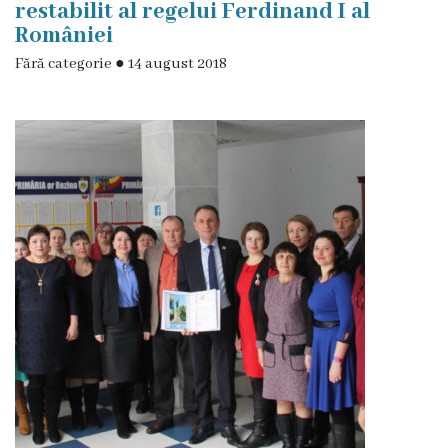
de
restabilit al regelui Ferdinand I al
României
achiziții
Fără categorie
●
14 august 2018
Proceduri
Contracte
Licitație
cu
strigare
de
vânzare
Proces
verbal