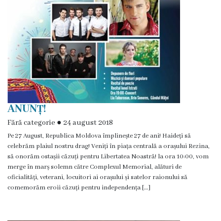
Î.M
,,Servicii
Comunal
-
Locative”
or.Rezina.
ANUNȚ!
Fără categorie
●
24 august 2018
Î.M
Pe 27 August, Republica Moldova împlinește 27 de ani! Haideți să
,,
celebrăm plaiul nostru drag! Veniți în piața centrală a orașului Rezina,
să onorăm ostașii căzuți pentru Libertatea Noastră! la ora 10:00, vom
Piața
merge în marș solemn către Complexul Memorial, alături de
oficialități, veterani, locuitori ai orașului și satelor raionului să
comercială
comemorăm eroii căzuți pentru independența […]
a
orașului