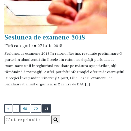
Certificate/Autorizații
Modele
de
Sesiunea de examene-2018
Fără categorie
cereri
●
27 iulie 2018
Sesiunea de examene-2018 în raionul Rezina, rezultate preliminare O
parte din absolvenții din liceele din raion, au depășit perioada de
Media
examinare, unii înregistrând rezultate pe măsura așteptărilor, alții
rămânând dezamăgiți. Astfel, potrivit informației oferite de către șeful
Știri
Direcției Învățământ, Tineret și Sport, Lilia Lazari, examenul de
bacalaureat a fost organizat în 2 centre de BAC […]
și
Evenimente
«
‹
69
70
71
Galerie
Foto