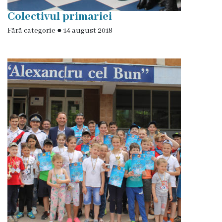
licitație
Colectivul primariei
cu
Fără categorie
●
14 august 2018
strigare
Transparența
în
proces
decizional
Rapoarte
privind
asigurarea
transparenței
în