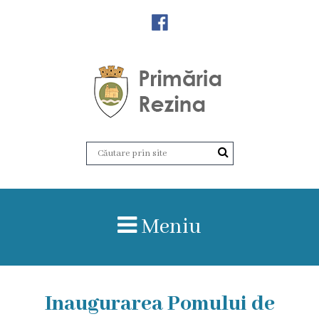
Orașul
Rezina
Istoria
orașului
Amalgamare
UAT
Meniu
Rezina
Lucru
în
Inaugurarea Pomului de