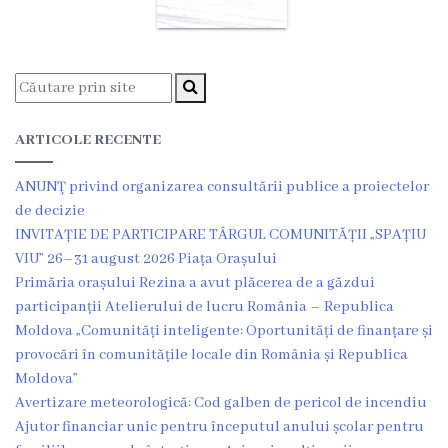
Dispozițiile
primarului
Plăți
salariale
ARTICOLE RECENTE
încasate
ANUNŢ privind organizarea consultării publice a proiectelor
de decizie
Întreprinderi
INVITAȚIE DE PARTICIPARE TÂRGUL COMUNITĂȚII „SPAȚIU
VIU” 26–31 august 2026 Piața Orașului
subordonate
Primăria orașului Rezina a avut plăcerea de a găzdui
participanții Atelierului de lucru România – Republica
Grădinița
Moldova „Comunități inteligente: Oportunități de finanțare și
nr.1
provocări în comunitățile locale din România și Republica
Moldova”
,,Leagănul
Avertizare meteorologică: Cod galben de pericol de incendiu
copilăriei”
Ajutor financiar unic pentru începutul anului școlar pentru