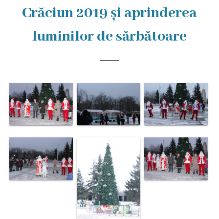
Rezina
Crăciun 2019 și aprinderea
Primăria
luminilor de sărbătoare
Zile
de
audiență
Primarul
Aparatul
primăriei
Competențele
primarului