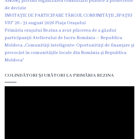
ANUNŢ privind organizarea consultării publice a proiectelor
de decizie
INVITAȚIE DE PARTICIPARE TÂRGUL COMUNITĂȚII „SPAȚIU
VIU” 26–31 august 2026 Piața Orașului
Primăria orașului Rezina a avut plăcerea de a găzdui
participanții Atelierului de lucru România – Republica
Moldova „Comunități inteligente: Oportunități de finanțare și
provocări în comunitățile locale din România și Republica
Moldova”
COLINDĂTORI ȘI URĂTORI LA PRIMĂRIA REZINA