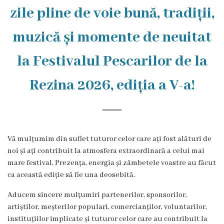
Rezina
zile pline de voie bună, tradiții,
Primăria
muzică și momente de neuitat
Zile
la Festivalul Pescarilor de la
de
Rezina 2026, ediția a V-a!
audiență
Primarul
Vă mulțumim din suflet tuturor celor care ați fost alături de
Aparatul
noi și ați contribuit la atmosfera extraordinară a celui mai
primăriei
mare festival. Prezența, energia și zâmbetele voastre au făcut
ca această ediție să fie una deosebită.
Competențele
Aducem sincere mulțumiri partenerilor, sponsorilor,
primarului
artiștilor, meșterilor populari, comercianților, voluntarilor,
instituțiilor implicate și tuturor celor care au contribuit la