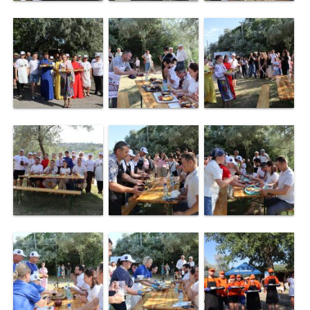
de
construire
eliberate
Dispoziții
Comisiei
pentru
Situații
Excepționale
a
Republicii
Moldova
Servicii