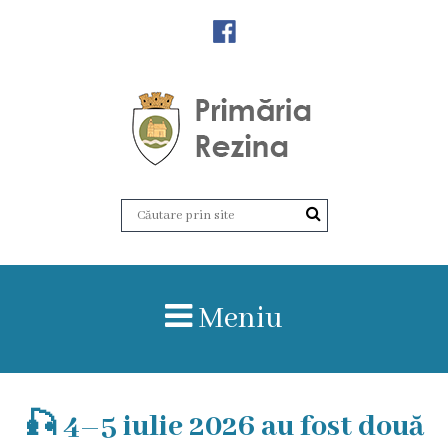
Orașul
Rezina
Istoria
orașului
Amalgamare
UAT
Meniu
Rezina
Lucru
🎣 4–5 iulie 2026 au fost două
în