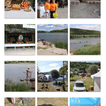
de
specialitate
Activitatea
consiliului
Deciziile
consiliului
Regulamentul
consiliului
Ședințele
Consiliului