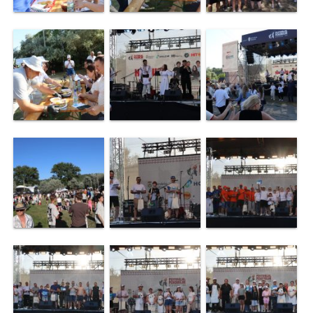
Certificate/Autorizații
Modele
de
cereri
Media
Știri
și
Evenimente
Galerie
Foto