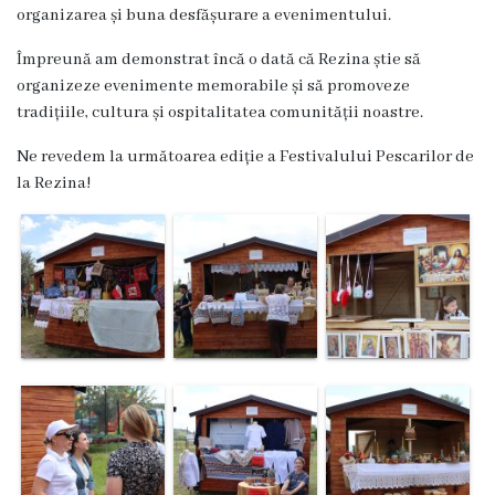
Dispozițiile
organizarea și buna desfășurare a evenimentului.
primarului
Împreună am demonstrat încă o dată că Rezina știe să
organizeze evenimente memorabile și să promoveze
Plăți
tradițiile, cultura și ospitalitatea comunității noastre.
salariale
Ne revedem la următoarea ediție a Festivalului Pescarilor de
la Rezina!
încasate
Întreprinderi
subordonate
Grădinița
nr.1
,,Leagănul
copilăriei”