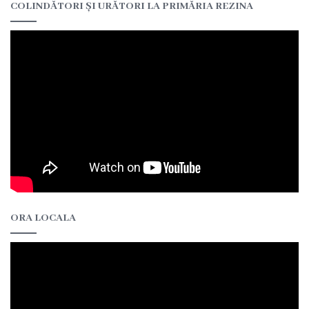
de
COLINDĂTORI ȘI URĂTORI LA PRIMĂRIA REZINA
construire
eliberate
Dispoziții
Comisiei
pentru
Situații
Excepționale
a
ORA LOCALA
Republicii
Moldova
Servicii