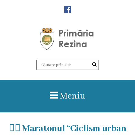
Orașul
Rezina
Istoria
orașului
Amalgamare
UAT
Meniu
Rezina
Lucru
🚴‍♂‍ Maratonul “Ciclism urban
în