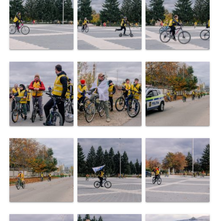
de
specialitate
Activitatea
consiliului
Deciziile
consiliului
Regulamentul
consiliului
Ședințele
Consiliului