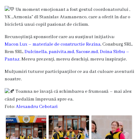
Dispozițiile
Un moment emoționant a fost gestul coordonatorului ,
primarului
YK ,,Armonia” dl Stanislav Atamanenco, care a oferit în dar o
bicicletă unui copil pasionat de ciclism.
Plăți
Recunoștință sponsorilor care au susținut inițiativa:
salariale
Macon Lux – materiale de constructie Rezina
, Consburg SRL,
Rem SRL,
Dulcinella
,
panivita.md
,
Sacose.md
,
Doina Sîrbu –
încasate
Pantaz
. Mereu prezenți, mereu deschiși, mereu inspirație.
Întreprinderi
Mulțumiri tuturor participanților ce au dat culoare aventurii
noastre.
subordonate
Toamna ne învață că schimbarea e frumoasă – mai ales
Grădinița
când pedalăm împreună spre ea.
Foto:
Alexandru Cebotari
nr.1
,,Leagănul
copilăriei”