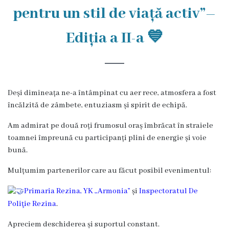
Rezina
pentru un stil de viață activ”–
Primăria
Ediția a II-a 💙
Zile
de
audiență
Deși dimineața ne-a întâmpinat cu aer rece, atmosfera a fost
încălzită de zâmbete, entuziasm și spirit de echipă.
Primarul
Am admirat pe două roți frumosul oraș îmbrăcat în straiele
toamnei împreună cu participanți plini de energie și voie
Aparatul
bună.
primăriei
Mulțumim partenerilor care au făcut posibil evenimentul:
Competențele
Primaria Rezina
,
YK ,,Armonia”
și
Inspectoratul De
Poliţie Rezina
.
primarului
Apreciem deschiderea și suportul constant.