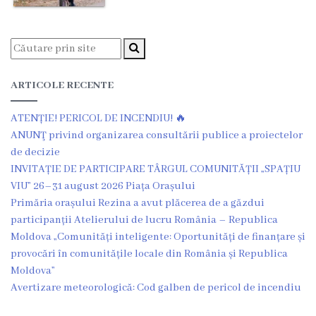
proces
decizional
Regulamente
ARTICOLE RECENTE
Audieri
ATENȚIE! PERICOL DE INCENDIU! 🔥
ANUNŢ privind organizarea consultării publice a proiectelor
publice
de decizie
INVITAȚIE DE PARTICIPARE TÂRGUL COMUNITĂȚII „SPAȚIU
Procese-
VIU” 26–31 august 2026 Piața Orașului
Primăria orașului Rezina a avut plăcerea de a găzdui
Verbale
participanții Atelierului de lucru România – Republica
ale
Moldova „Comunități inteligente: Oportunități de finanțare și
provocări în comunitățile locale din România și Republica
ședințelor
Moldova”
Avertizare meteorologică: Cod galben de pericol de incendiu
Autorizații