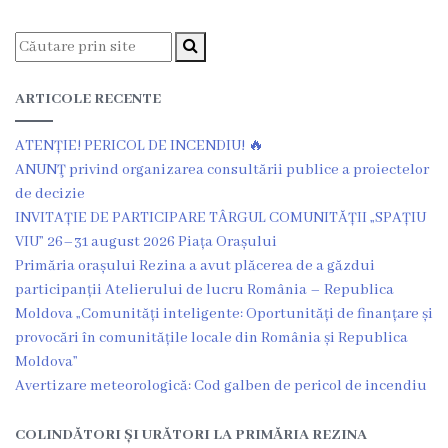
Î.M
,,Servicii
Comunal
ARTICOLE RECENTE
-
ATENȚIE! PERICOL DE INCENDIU! 🔥
Locative”
ANUNŢ privind organizarea consultării publice a proiectelor
de decizie
or.Rezina.
INVITAȚIE DE PARTICIPARE TÂRGUL COMUNITĂȚII „SPAȚIU
VIU” 26–31 august 2026 Piața Orașului
Î.M
Primăria orașului Rezina a avut plăcerea de a găzdui
,,
participanții Atelierului de lucru România – Republica
Moldova „Comunități inteligente: Oportunități de finanțare și
Piața
provocări în comunitățile locale din România și Republica
comercială
Moldova”
Avertizare meteorologică: Cod galben de pericol de incendiu
a
orașului
COLINDĂTORI ȘI URĂTORI LA PRIMĂRIA REZINA