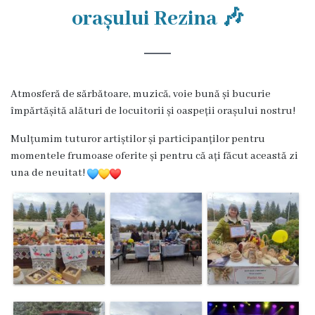
Rezina
orașului Rezina 🎶
Primăria
Zile
Atmosferă de sărbătoare, muzică, voie bună și bucurie
de
împărtășită alături de locuitorii și oaspeții orașului nostru!
audiență
Mulțumim tuturor artiștilor și participanților pentru
momentele frumoase oferite și pentru că ați făcut această zi
Primarul
una de neuitat!
Aparatul
primăriei
Competențele
primarului