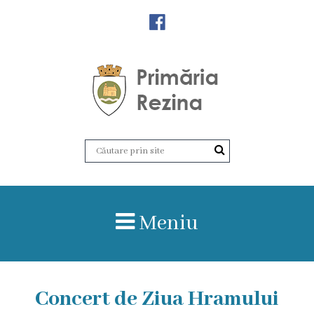
Orașul
Rezina
Istoria
orașului
Amalgamare
UAT
Meniu
Rezina
Lucru
în
Concert de Ziua Hramului