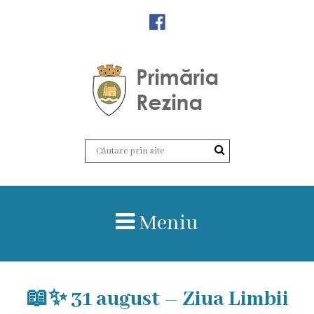
Orașul
Rezina
Istoria
orașului
Amalgamare
UAT
Meniu
Rezina
Lucru
📖
în
✨
31 august – Ziua Limbii