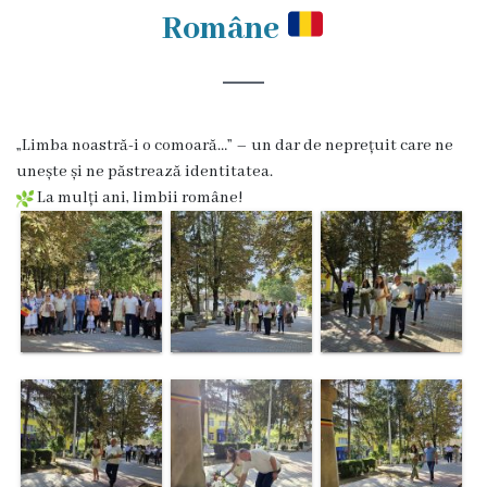
Rezina
Române
Primăria
Zile
„Limba noastră-i o comoară…” – un dar de neprețuit care ne
de
unește și ne păstrează identitatea.
audiență
La mulți ani, limbii române!
Primarul
Aparatul
primăriei
Competențele
primarului