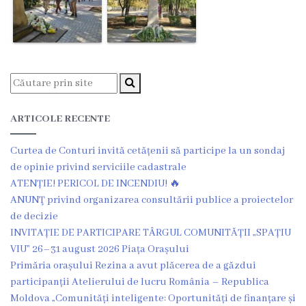
Î.M
,,Servicii
Comunal
-
Locative”
ARTICOLE RECENTE
or.Rezina.
Curtea de Conturi invită cetățenii să participe la un sondaj
de opinie privind serviciile cadastrale
Î.M
ATENȚIE! PERICOL DE INCENDIU! 🔥
,,
ANUNŢ privind organizarea consultării publice a proiectelor
de decizie
Piața
INVITAȚIE DE PARTICIPARE TÂRGUL COMUNITĂȚII „SPAȚIU
comercială
VIU” 26–31 august 2026 Piața Orașului
Primăria orașului Rezina a avut plăcerea de a găzdui
a
participanții Atelierului de lucru România – Republica
orașului
Moldova „Comunități inteligente: Oportunități de finanțare și