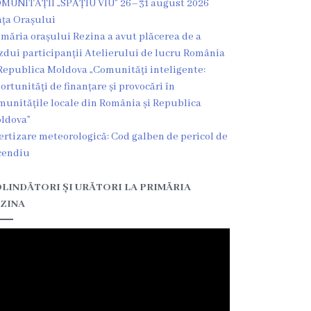
MUNITĂȚII „SPAȚIU VIU” 26–31 august 2026
ața Orașului
imăria orașului Rezina a avut plăcerea de a
zdui participanții Atelierului de lucru România
Republica Moldova „Comunități inteligente:
ortunități de finanțare și provocări în
munitățile locale din România și Republica
ldova”
ertizare meteorologică: Cod galben de pericol de
cendiu
LINDĂTORI ȘI URĂTORI LA PRIMĂRIA
ZINA