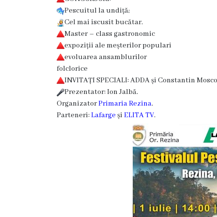
Rezina
Pescuitul la undiță;
Cel mai iscusit bucătar.
Primăria
Master – class gastronomic
expoziții ale meșterilor populari
Zile
evoluarea ansamblurilor
folclorice
de
INVITAȚI SPECIALI: ADDA și Constantin Mosco
audiență
Prezentator: Ion Jalbă.
Organizator
Primaria Rezina
.
Primarul
Parteneri:
Lafarge
și
ELITA TV
.
Aparatul
primăriei
Competențele
primarului