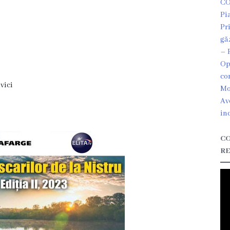
CO
Pi
Pr
gă
– 
Op
co
vici
Mo
Av
in
CO
RE