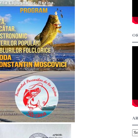
OR
AR
Ar