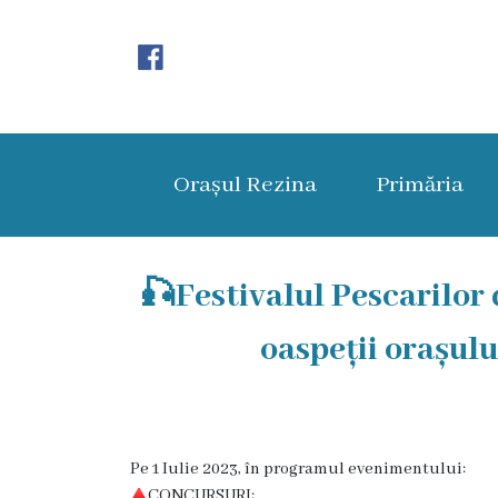
Orașul
Rezina
Orașul Rezina
Primăria
Istoria
orașului
Amalgamare
🎣Festivalul Pescarilor d
UAT
oaspeții orașului
Rezina
Lucru
în
Pe 1 Iulie 2023, în programul evenimentului:
CONCURSURI: