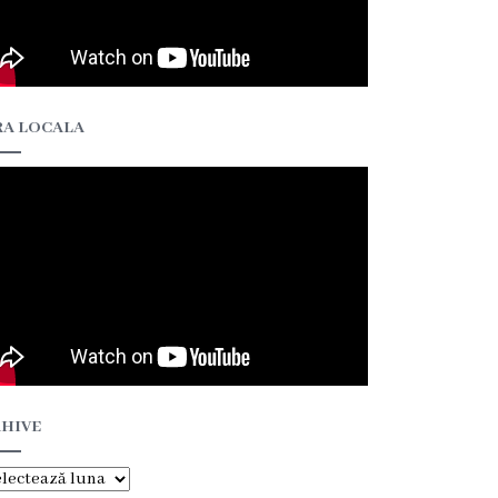
A LOCALA
HIVE
hive