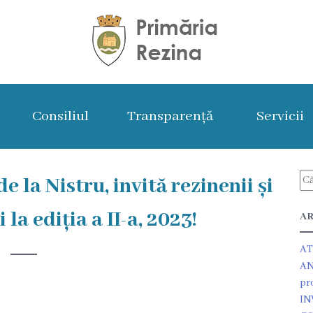
Consiliul
Transparență
Servicii
e la Nistru, invită rezinenii și
 la ediția a II-a, 2023!
AR
AT
AN
pr
IN