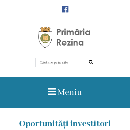
Orașul
Rezina
Istoria
orașului
Amalgamare
UAT
Meniu
Rezina
Lucru
în
Oportunități investitori