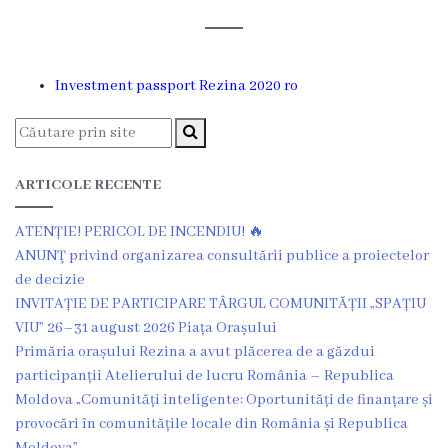
Rezina
Primăria
Investment passport Rezina 2020 ro
Zile
de
audiență
ARTICOLE RECENTE
ATENȚIE! PERICOL DE INCENDIU! 🔥
Primarul
ANUNŢ privind organizarea consultării publice a proiectelor
de decizie
Aparatul
INVITAȚIE DE PARTICIPARE TÂRGUL COMUNITĂȚII „SPAȚIU
primăriei
VIU” 26–31 august 2026 Piața Orașului
Primăria orașului Rezina a avut plăcerea de a găzdui
Competențele
participanții Atelierului de lucru România – Republica
Moldova „Comunități inteligente: Oportunități de finanțare și
primarului
provocări în comunitățile locale din România și Republica