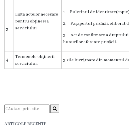
Dispozițiile
1. Buletinul de identitate(copie
primarului
Lista actelor necesare
pentru obţinerea
2. Pașaportul prisăsii, eliberat 
serviciului
Plăți
3
3. Act de confirmare a dreptului
salariale
bunurilor aferente prisăcii.
încasate
Termenele obţinerii
4
3 zile lucrătoare din momentul d
serviciului:
Întreprinderi
subordonate
Grădinița
nr.1
,,Leagănul
copilăriei”
ARTICOLE RECENTE