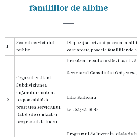
Rezina
familiilor de albine
Primăria
Zile
Scopul serviciului
Dispoziția privind posesia famil
de
1
public
care atestă posesia familiilor de 
audiență
Primăria orașului or.Rezina, str. 
Primarul
Secretarul Consiliului Orășenesc, 
Organul emitent.
Subdiviziunea
Aparatul
organului emitent
Lilia Răileanu
primăriei
2
responsabilă de
prestarea serviciului.
tel. 02542-16-48
Competențele
Datele de contact si
programul de lucru.
primarului
Programul de lucru: În zilele de l