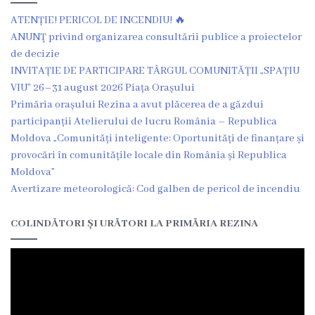
Grădinița
ATENȚIE! PERICOL DE INCENDIU! 🔥
ANUNŢ privind organizarea consultării publice a proiectelor
nr.2
de decizie
,,Andrieș”
INVITAȚIE DE PARTICIPARE TÂRGUL COMUNITĂȚII „SPAȚIU
VIU” 26–31 august 2026 Piața Orașului
Primăria orașului Rezina a avut plăcerea de a găzdui
Grădinița
participanții Atelierului de lucru România – Republica
nr.5
Moldova „Comunități inteligente: Oportunități de finanțare și
provocări în comunitățile locale din România și Republica
,,Bucuria”
Moldova”
Avertizare meteorologică: Cod galben de pericol de incendiu
Grădinița
nr.6
COLINDĂTORI ȘI URĂTORI LA PRIMĂRIA REZINA
,,Cocoșelul
de
Aur”