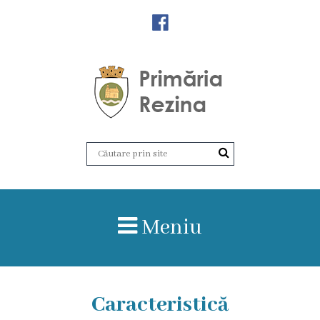
Orașul
Rezina
Istoria
orașului
Amalgamare
UAT
Meniu
Rezina
Lucru
în
Caracteristică