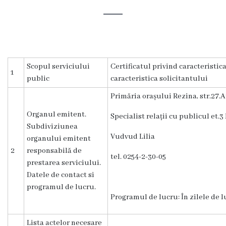
Rezina
Primăria
Zile
Scopul serviciului
Certificatul privind caracteristi
1
de
public
caracteristica solicitantului
audiență
Primăria orașului Rezina, str.27.
Organul emitent.
Specialist relații cu publicul et.3
Primarul
Subdiviziunea
Vudvud Lilia
organului emitent
Aparatul
2
responsabilă de
tel. 0254-2-30-05
primăriei
prestarea serviciului.
Datele de contact si
programul de lucru.
Competențele
Programul de lucru: În zilele de lu
primarului
Lista actelor necesare