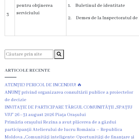
Dispozițiile
pentru obţinerea
1. Buletinul de identitate
serviciului
3
primarului
2. Demes de la Inspectoratul de 
Plăți
salariale
încasate
Întreprinderi
ARTICOLE RECENTE
subordonate
ATENȚIE! PERICOL DE INCENDIU! 🔥
ANUNŢ privind organizarea consultării publice a proiectelor
Grădinița
de decizie
INVITAȚIE DE PARTICIPARE TÂRGUL COMUNITĂȚII „SPAȚIU
nr.1
VIU” 26–31 august 2026 Piața Orașului
,,Leagănul
Primăria orașului Rezina a avut plăcerea de a găzdui
participanții Atelierului de lucru România – Republica
copilăriei”
Moldova „Comunități inteligente: Oportunități de finanțare și