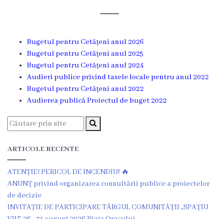
Rezina
Primăria
Bugetul pentru Cetățeni anul 2026
Zile
Bugetul pentru Cetățeni anul 2025
Bugetul pentru Cetățeni anul 2024
de
Audieri publice privind taxele locale pentru anul 2022
audiență
Bugetul pentru Cetățeni anul 2022
Audierea publică Proiectul de buget 2022
Primarul
Aparatul
ARTICOLE RECENTE
primăriei
ATENȚIE! PERICOL DE INCENDIU! 🔥
Competențele
ANUNŢ privind organizarea consultării publice a proiectelor
de decizie
primarului
INVITAȚIE DE PARTICIPARE TÂRGUL COMUNITĂȚII „SPAȚIU