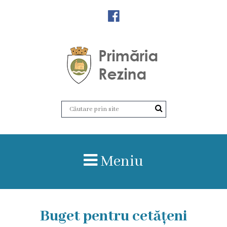
Orașul
Rezina
Istoria
orașului
Amalgamare
UAT
Meniu
Rezina
Lucru
în
Buget pentru cetățeni