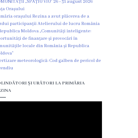
MUNITĂȚII „SPAȚIU VIU” 26–31 august 2026
ața Orașului
imăria orașului Rezina a avut plăcerea de a
zdui participanții Atelierului de lucru România
Republica Moldova „Comunități inteligente:
ortunități de finanțare și provocări în
munitățile locale din România și Republica
ldova”
ertizare meteorologică: Cod galben de pericol de
cendiu
LINDĂTORI ȘI URĂTORI LA PRIMĂRIA
ZINA