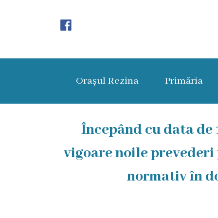
Orașul
Rezina
Orașul Rezina
Primăria
Istoria
orașului
Amalgamare
Începând cu data de 
UAT
vigoare noile prevederi
Rezina
normativ în d
Lucru
în