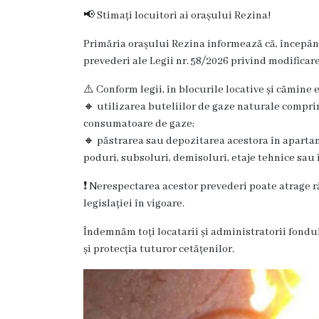
Rezina
📢 Stimați locuitori ai orașului Rezina!
Primăria
Primăria orașului Rezina informează că, începând
prevederi ale Legii nr. 58/2026 privind modifica
Zile
⚠️ Conform legii, în blocurile locative și cămine e
de
🔸 utilizarea buteliilor de gaze naturale compri
consumatoare de gaze;
audiență
🔸 păstrarea sau depozitarea acestora în apartame
poduri, subsoluri, demisoluri, etaje tehnice sau 
Primarul
❗ Nerespectarea acestor prevederi poate atrage 
Aparatul
legislației în vigoare.
primăriei
Îndemnăm toți locatarii și administratorii fondu
și protecția tuturor cetățenilor.
Competențele
primarului