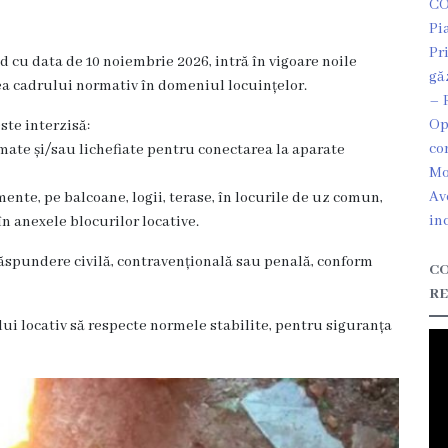
CO
Pi
Pr
 cu data de 10 noiembrie 2026, intră în vigoare noile
gă
rea cadrului normativ în domeniul locuințelor.
– 
Op
ste interzisă:
co
mate și/sau lichefiate pentru conectarea la aparate
Mo
Av
nte, pe balcoane, logii, terase, în locurile de uz comun,
in
în anexele blocurilor locative.
răspundere civilă, contravențională sau penală, conform
CO
RE
lui locativ să respecte normele stabilite, pentru siguranța