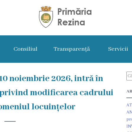
Consiliul
Transparență
Servicii
10 noiembrie 2026, intră în
 privind modificarea cadrului
AR
omeniul locuințelor
AT
AN
pr
IN