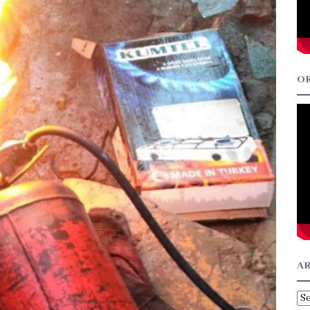
OR
AR
Ar