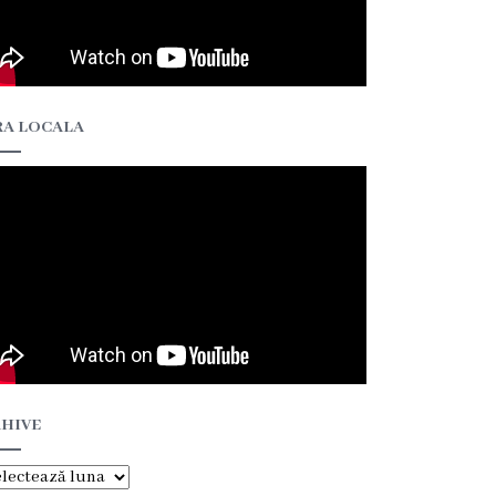
A LOCALA
HIVE
hive