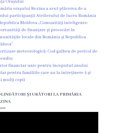
ața Orașului
imăria orașului Rezina a avut plăcerea de a
zdui participanții Atelierului de lucru România
Republica Moldova „Comunități inteligente:
ortunități de finanțare și provocări în
munitățile locale din România și Republica
ldova”
ertizare meteorologică: Cod galben de pericol de
cendiu
utor financiar unic pentru începutul anului
olar pentru familiile care au la întreținere 4 și
i mulți copii
LINDĂTORI ȘI URĂTORI LA PRIMĂRIA
ZINA