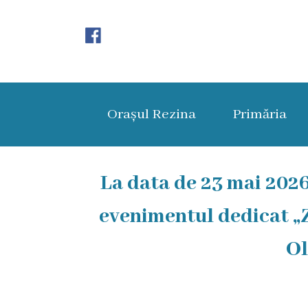
Orașul
Rezina
Orașul Rezina
Primăria
Istoria
orașului
Amalgamare
La data de 23 mai 2026,
UAT
evenimentul dedicat „Zi
Rezina
Ol
Lucru
în