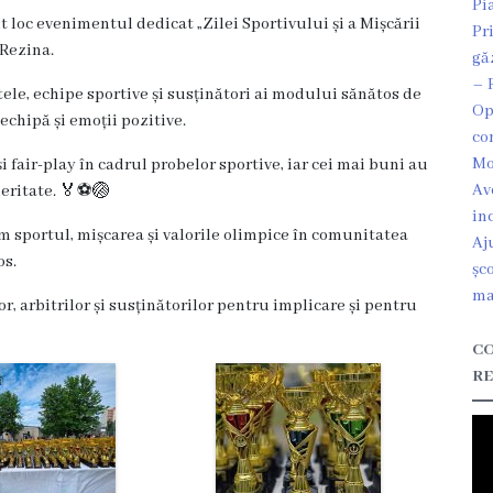
Pi
t loc evenimentul dedicat „Zilei Sportivului și a Mișcării
Pr
 Rezina.
gă
– 
ele, echipe sportive și susținători ai modului sănătos de
Op
 echipă și emoții pozitive.
co
Mo
 fair-play în cadrul probelor sportive, iar cei mai buni au
Av
meritate. 🏅⚽🏐
in
 sportul, mișcarea și valorile olimpice în comunitatea
Aj
os.
șc
ma
, arbitrilor și susținătorilor pentru implicare și pentru
CO
RE