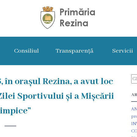
Consiliul
Transparență
Servicii
 în orașul Rezina, a avut loc
lei Sportivului și a Mișcării
AR
impice”
AN
pr
IN
CO