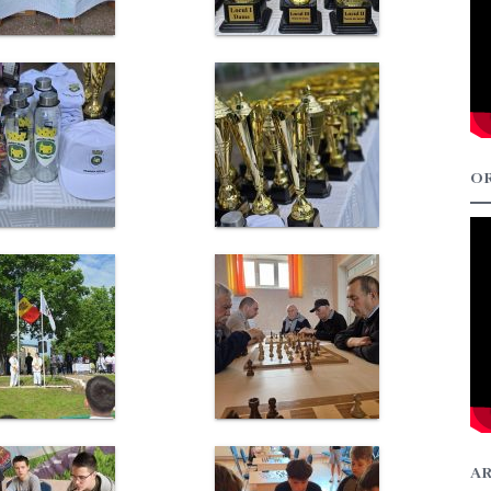
OR
AR