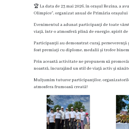
Rezina
🏆 La data de 23 mai 2026, în orașul Rezina, a avu
Olimpice”, organizat anual de Primăria orașului
Primăria
Evenimentul a adunat participanți de toate vârst
Zile
viață, într-o atmosferă plină de energie, spirit de
de
Participanții au demonstrat curaj, perseverență și
fost premiați cu diplome, medalii și trofee bine
audiență
Prin această activitate ne propunem să promovăm
Primarul
noastră, încurajând un stil de viață activ și sănăt
Mulțumim tuturor participanților, organizatorilor
Aparatul
atmosfera frumoasă creată!
primăriei
Competențele
primarului