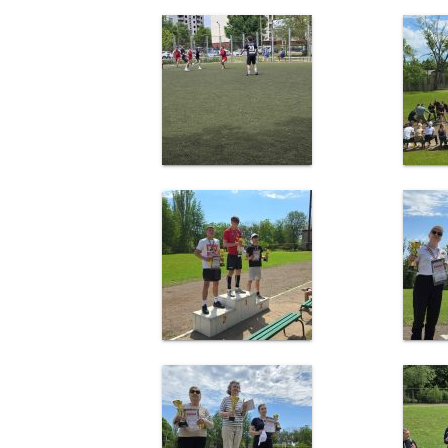
de
specialitate
Activitatea
consiliului
Deciziile
consiliului
Regulamentul
consiliului
Ședințele
Consiliului