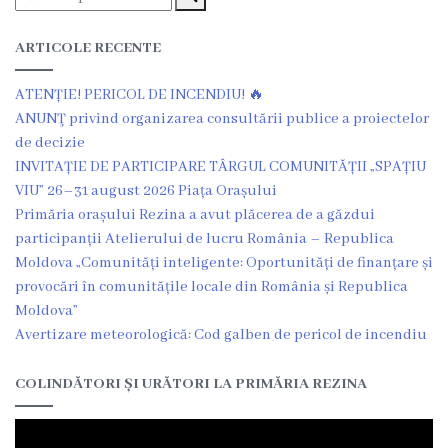
Grădinița
ARTICOLE RECENTE
nr.2
ATENȚIE! PERICOL DE INCENDIU! 🔥
,,Andrieș”
ANUNŢ privind organizarea consultării publice a proiectelor
de decizie
Grădinița
INVITAȚIE DE PARTICIPARE TÂRGUL COMUNITĂȚII „SPAȚIU
nr.5
VIU” 26–31 august 2026 Piața Orașului
Primăria orașului Rezina a avut plăcerea de a găzdui
,,Bucuria”
participanții Atelierului de lucru România – Republica
Moldova „Comunități inteligente: Oportunități de finanțare și
Grădinița
provocări în comunitățile locale din România și Republica
nr.6
Moldova”
Avertizare meteorologică: Cod galben de pericol de incendiu
,,Cocoșelul
de
COLINDĂTORI ȘI URĂTORI LA PRIMĂRIA REZINA
Aur”