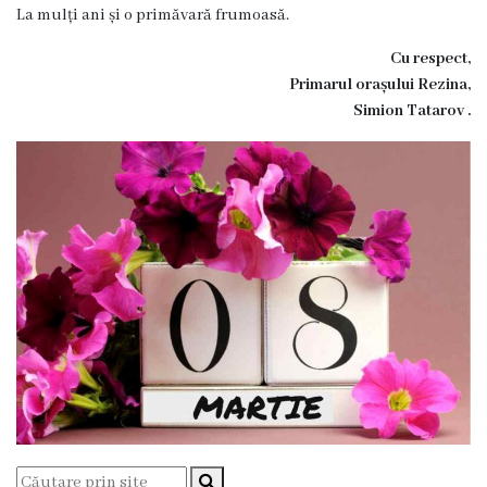
Dispozițiile
La mulți ani și o primăvară frumoasă.
primarului
Cu respect,
Primarul orașului Rezina,
Plăți
Simion Tatarov .
salariale
încasate
Întreprinderi
subordonate
Grădinița
nr.1
,,Leagănul
copilăriei”