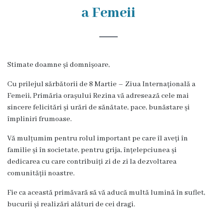
Rezina
a Femeii
Primăria
Zile
Stimate doamne și domnișoare,
de
Cu prilejul sărbătorii de 8 Martie – Ziua Internațională a
audiență
Femeii, Primăria orașului Rezina vă adresează cele mai
sincere felicitări și urări de sănătate, pace, bunăstare și
Primarul
împliniri frumoase.
Aparatul
Vă mulțumim pentru rolul important pe care îl aveți în
familie și în societate, pentru grija, înțelepciunea și
primăriei
dedicarea cu care contribuiți zi de zi la dezvoltarea
comunității noastre.
Competențele
Fie ca această primăvară să vă aducă multă lumină în suflet,
primarului
bucurii și realizări alături de cei dragi.