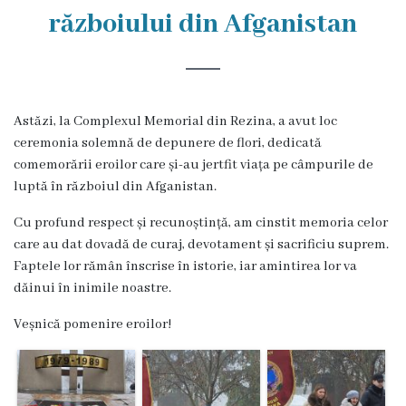
Rezina
războiului din Afganistan
Primăria
Zile
Astăzi, la Complexul Memorial din Rezina, a avut loc
de
ceremonia solemnă de depunere de flori, dedicată
audiență
comemorării eroilor care și-au jertfit viața pe câmpurile de
luptă în războiul din Afganistan.
Primarul
Cu profund respect și recunoștință, am cinstit memoria celor
care au dat dovadă de curaj, devotament și sacrificiu suprem.
Aparatul
Faptele lor rămân înscrise în istorie, iar amintirea lor va
dăinui în inimile noastre.
primăriei
Veșnică pomenire eroilor!
Competențele
primarului