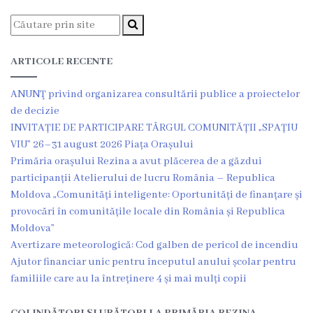
de
specialitate
ARTICOLE RECENTE
Activitatea
ANUNŢ privind organizarea consultării publice a proiectelor
consiliului
de decizie
INVITAȚIE DE PARTICIPARE TÂRGUL COMUNITĂȚII „SPAȚIU
Deciziile
VIU” 26–31 august 2026 Piața Orașului
Primăria orașului Rezina a avut plăcerea de a găzdui
consiliului
participanții Atelierului de lucru România – Republica
Moldova „Comunități inteligente: Oportunități de finanțare și
Regulamentul
provocări în comunitățile locale din România și Republica
Moldova”
consiliului
Avertizare meteorologică: Cod galben de pericol de incendiu
Ajutor financiar unic pentru începutul anului școlar pentru
Ședințele
familiile care au la întreținere 4 și mai mulți copii
Consiliului
COLINDĂTORI ȘI URĂTORI LA PRIMĂRIA REZINA