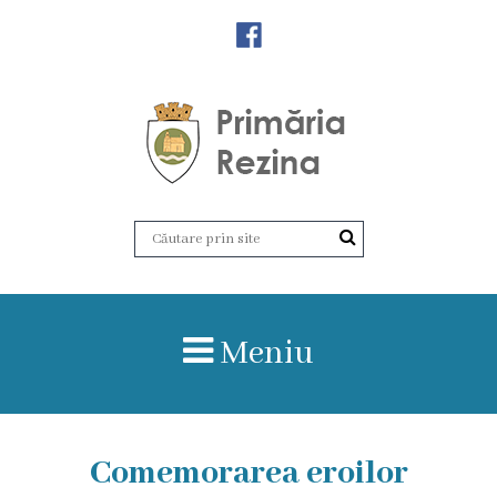
Orașul
Rezina
Istoria
orașului
Amalgamare
UAT
Meniu
Rezina
Lucru
în
Comemorarea eroilor