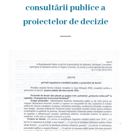
Rezina
consultării publice a
Primăria
proiectelor de decizie
Zile
de
audiență
Primarul
Aparatul
primăriei
Competențele
primarului