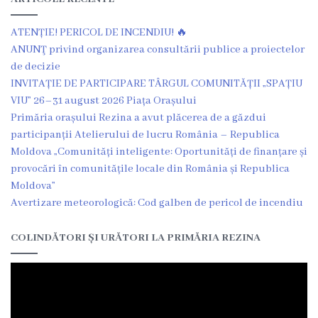
Î.M
ATENȚIE! PERICOL DE INCENDIU! 🔥
,,Servicii
ANUNŢ privind organizarea consultării publice a proiectelor
Comunal
de decizie
INVITAȚIE DE PARTICIPARE TÂRGUL COMUNITĂȚII „SPAȚIU
-
VIU” 26–31 august 2026 Piața Orașului
Locative”
Primăria orașului Rezina a avut plăcerea de a găzdui
participanții Atelierului de lucru România – Republica
or.Rezina.
Moldova „Comunități inteligente: Oportunități de finanțare și
provocări în comunitățile locale din România și Republica
Î.M
Moldova”
Avertizare meteorologică: Cod galben de pericol de incendiu
,,
Piața
COLINDĂTORI ȘI URĂTORI LA PRIMĂRIA REZINA
comercială
a
orașului