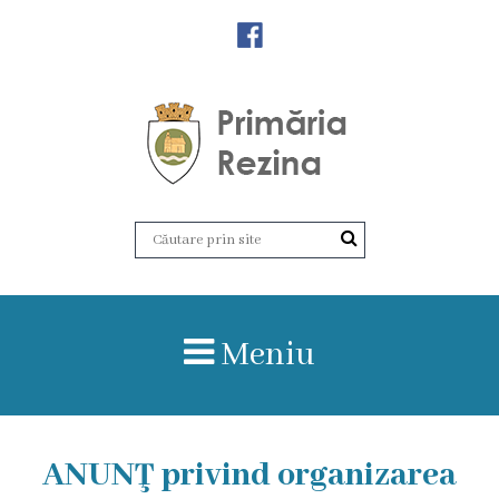
Orașul
Rezina
Istoria
orașului
Amalgamare
UAT
Meniu
Rezina
Lucru
ANUNŢ privind organizarea
în