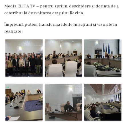
Dispozițiile
Media ELITA TV – pentru sprijin, deschidere și dorința de a
contribui la dezvoltarea orașului Rezina.
primarului
Împreună putem transforma ideile în acțiuni și visurile în
Plăți
realitate!
salariale
încasate
Întreprinderi
subordonate
Grădinița
nr.1
,,Leagănul
copilăriei”