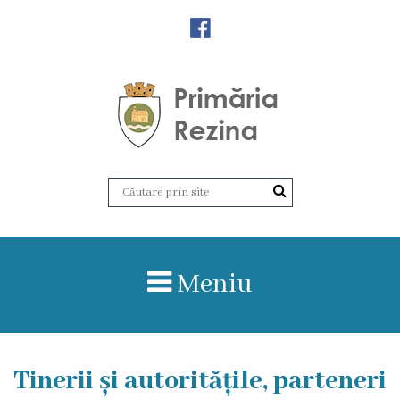
Orașul
Rezina
Istoria
orașului
Amalgamare
UAT
Meniu
Rezina
Lucru
Tinerii și autoritățile, parteneri
în