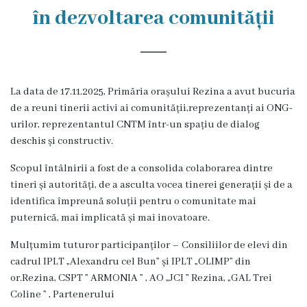
Rezina
în dezvoltarea comunității
Primăria
Zile
La data de 17.11.2025, Primăria orașului Rezina a avut bucuria
de
de a reuni tinerii activi ai comunității,reprezentanți ai ONG-
audiență
urilor, reprezentantul CNTM într-un spațiu de dialog
deschis și constructiv.
Primarul
Scopul întâlnirii a fost de a consolida colaborarea dintre
tineri și autorități, de a asculta vocea tinerei generații și de a
Aparatul
identifica împreună soluții pentru o comunitate mai
puternică, mai implicată și mai inovatoare.
primăriei
Mulțumim tuturor participanților – Consiliilor de elevi din
Competențele
cadrul IPLT „Alexandru cel Bun” și IPLT „OLIMP” din
or.Rezina, CSPT ” ARMONIA ” , AO „JCI ” Rezina, „GAL Trei
primarului
Coline ” , Partenerului