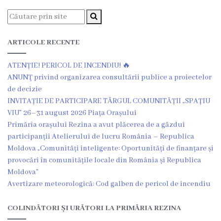
Grădinița
nr.2
ARTICOLE RECENTE
,,Andrieș”
ATENȚIE! PERICOL DE INCENDIU! 🔥
Grădinița
ANUNŢ privind organizarea consultării publice a proiectelor
de decizie
nr.5
INVITAȚIE DE PARTICIPARE TÂRGUL COMUNITĂȚII „SPAȚIU
,,Bucuria”
VIU” 26–31 august 2026 Piața Orașului
Primăria orașului Rezina a avut plăcerea de a găzdui
Grădinița
participanții Atelierului de lucru România – Republica
Moldova „Comunități inteligente: Oportunități de finanțare și
nr.6
provocări în comunitățile locale din România și Republica
,,Cocoșelul
Moldova”
Avertizare meteorologică: Cod galben de pericol de incendiu
de
Aur”
COLINDĂTORI ȘI URĂTORI LA PRIMĂRIA REZINA