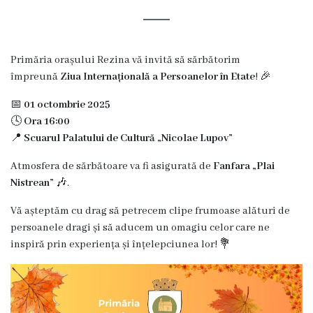
Rezina
Primăria
Primăria orașului Rezina vă invită să sărbătorim
Zile
împreună
Ziua Internațională a Persoanelor în Etate
! 🎉
de
📅
01 octombrie 2025
🕓
Ora 16:00
audiență
📍
Scuarul Palatului de Cultură „Nicolae Lupov”
Primarul
Atmosfera de sărbătoare va fi asigurată de
Fanfara „Plai
Nistrean”
🎶.
Aparatul
Vă așteptăm cu drag să petrecem clipe frumoase alături de
primăriei
persoanele dragi și să aducem un omagiu celor care ne
inspiră prin experiența și înțelepciunea lor! 💐
Competențele
primarului