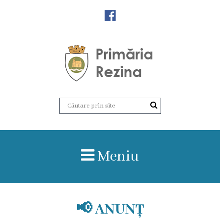
Orașul
Rezina
Istoria
orașului
Amalgamare
UAT
Meniu
Rezina
Lucru
în
📢 ANUNȚ