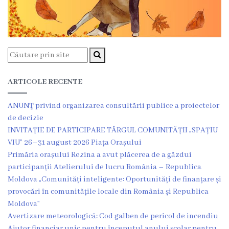
Grădinița
nr.2
,,Andrieș”
Grădinița
ARTICOLE RECENTE
nr.5
ANUNŢ privind organizarea consultării publice a proiectelor
,,Bucuria”
de decizie
INVITAȚIE DE PARTICIPARE TÂRGUL COMUNITĂȚII „SPAȚIU
Grădinița
VIU” 26–31 august 2026 Piața Orașului
Primăria orașului Rezina a avut plăcerea de a găzdui
nr.6
participanții Atelierului de lucru România – Republica
,,Cocoșelul
Moldova „Comunități inteligente: Oportunități de finanțare și
provocări în comunitățile locale din România și Republica
de
Moldova”
Aur”
Avertizare meteorologică: Cod galben de pericol de incendiu
Ajutor financiar unic pentru începutul anului școlar pentru