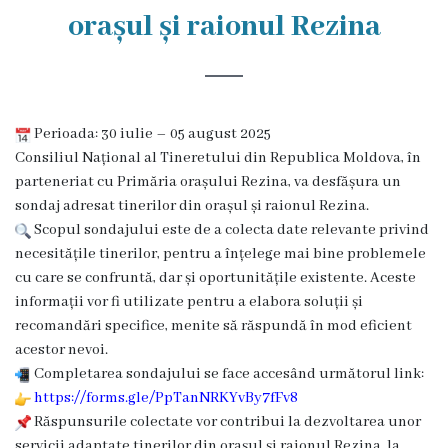
Rezina
orașul și raionul Rezina
Primăria
Zile
Perioada: 30 iulie – 05 august 2025
de
Consiliul Național al Tineretului din Republica Moldova, în
audiență
parteneriat cu Primăria orașului Rezina, va desfășura un
sondaj adresat tinerilor din orașul și raionul Rezina.
Scopul sondajului este de a colecta date relevante privind
Primarul
necesitățile tinerilor, pentru a înțelege mai bine problemele
cu care se confruntă, dar și oportunitățile existente. Aceste
Aparatul
informații vor fi utilizate pentru a elabora soluții și
primăriei
recomandări specifice, menite să răspundă în mod eficient
acestor nevoi.
Competențele
Completarea sondajului se face accesând următorul link:
https://forms.gle/PpTanNRKYvBy7fFv8
primarului
Răspunsurile colectate vor contribui la dezvoltarea unor
servicii adaptate tinerilor din orașul și raionul Rezina, la