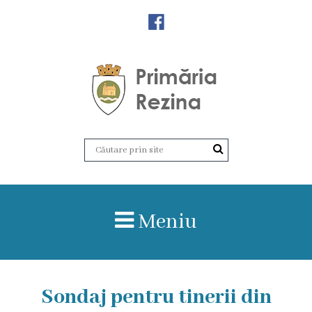
Orașul
Rezina
Istoria
orașului
Amalgamare
UAT
Meniu
Rezina
Lucru
în
Sondaj pentru tinerii din