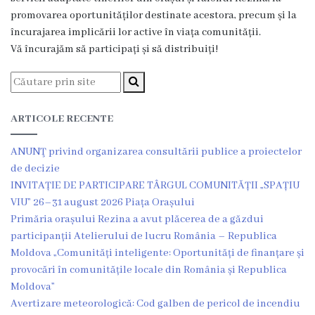
Dispozițiile
promovarea oportunităților destinate acestora, precum și la
încurajarea implicării lor active în viața comunității.
primarului
Vă încurajăm să participați și să distribuiți!
Plăți
salariale
ARTICOLE RECENTE
încasate
ANUNŢ privind organizarea consultării publice a proiectelor
Întreprinderi
de decizie
subordonate
INVITAȚIE DE PARTICIPARE TÂRGUL COMUNITĂȚII „SPAȚIU
VIU” 26–31 august 2026 Piața Orașului
Primăria orașului Rezina a avut plăcerea de a găzdui
Grădinița
participanții Atelierului de lucru România – Republica
nr.1
Moldova „Comunități inteligente: Oportunități de finanțare și
provocări în comunitățile locale din România și Republica
,,Leagănul
Moldova”
copilăriei”
Avertizare meteorologică: Cod galben de pericol de incendiu