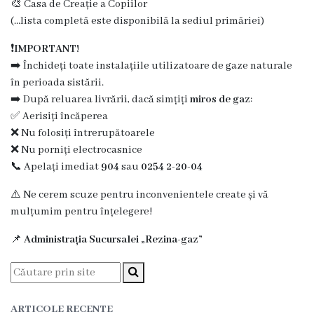
🎨 Casa de Creație a Copiilor
Grădinița
(…lista completă este disponibilă la sediul primăriei)
nr.2
❗
IMPORTANT!
➡️ Închideți toate instalațiile utilizatoare de gaze naturale
,,Andrieș”
în perioada sistării.
➡️ După reluarea livrării, dacă simțiți
miros de gaz
:
Grădinița
✅ Aerisiți încăperea
nr.5
❌ Nu folosiți întrerupătoarele
❌ Nu porniți electrocasnice
,,Bucuria”
📞 Apelați imediat
904
sau
0254 2-20-04
Grădinița
⚠️ Ne cerem scuze pentru inconvenientele create și vă
mulțumim pentru înțelegere!
nr.6
📌
Administrația Sucursalei „Rezina-gaz”
,,Cocoșelul
de
Aur”
ARTICOLE RECENTE