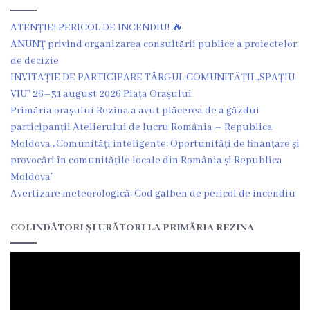
Î.M
ATENȚIE! PERICOL DE INCENDIU! 🔥
,,Servicii
ANUNŢ privind organizarea consultării publice a proiectelor
de decizie
Comunal
INVITAȚIE DE PARTICIPARE TÂRGUL COMUNITĂȚII „SPAȚIU
-
VIU” 26–31 august 2026 Piața Orașului
Primăria orașului Rezina a avut plăcerea de a găzdui
Locative”
participanții Atelierului de lucru România – Republica
or.Rezina.
Moldova „Comunități inteligente: Oportunități de finanțare și
provocări în comunitățile locale din România și Republica
Î.M
Moldova”
Avertizare meteorologică: Cod galben de pericol de incendiu
,,
Piața
COLINDĂTORI ȘI URĂTORI LA PRIMĂRIA REZINA
comercială
a
orașului