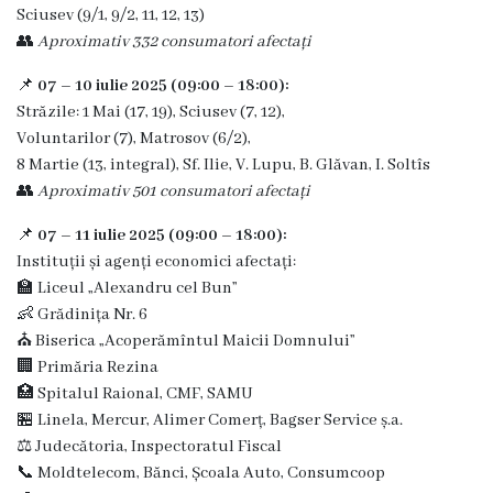
Dispozițiile
Sciusev (9/1, 9/2, 11, 12, 13)
👥
Aproximativ 332 consumatori afectați
primarului
📌
07 – 10 iulie 2025 (09:00 – 18:00):
Plăți
Străzile: 1 Mai (17, 19), Sciusev (7, 12),
Voluntarilor (7), Matrosov (6/2),
salariale
8 Martie (13, integral), Sf. Ilie, V. Lupu, B. Glăvan, I. Soltîs
încasate
👥
Aproximativ 501 consumatori afectați
📌
07 – 11 iulie 2025 (09:00 – 18:00):
Întreprinderi
Instituții și agenți economici afectați:
subordonate
🏫 Liceul „Alexandru cel Bun”
👶 Grădinița Nr. 6
⛪ Biserica „Acoperămîntul Maicii Domnului”
Grădinița
🏢 Primăria Rezina
nr.1
🏥 Spitalul Raional, CMF, SAMU
🏪 Linela, Mercur, Alimer Comerț, Bagser Service ș.a.
,,Leagănul
⚖️ Judecătoria, Inspectoratul Fiscal
copilăriei”
📞 Moldtelecom, Bănci, Școala Auto, Consumcoop