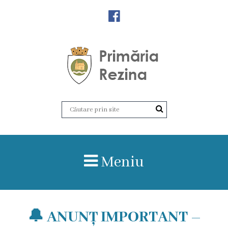
Orașul
Rezina
Istoria
orașului
Amalgamare
UAT
Meniu
Rezina
Lucru
în
🔔 ANUNȚ IMPORTANT –