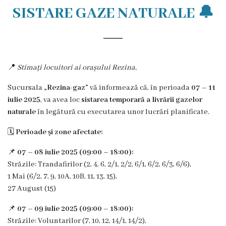
Rezina
SISTARE GAZE NATURALE 🔔
Primăria
Zile
📍
Stimați locuitori ai orașului Rezina,
de
Sucursala
„Rezina-gaz”
vă informează că, în perioada
07 – 11
audiență
iulie 2025
, va avea loc
sistarea temporară a livrării gazelor
naturale
în legătură cu executarea unor lucrări planificate.
Primarul
🗓️
Perioade și zone afectate:
Aparatul
📌
07 – 08 iulie 2025 (09:00 – 18:00):
primăriei
Străzile: Trandafirilor (2, 4, 6, 2/1, 2/2, 6/1, 6/2, 6/3, 6/6),
1 Mai (6/2, 7, 9, 10A, 10B, 11, 13, 15),
Competențele
27 August (15)
primarului
📌
07 – 09 iulie 2025 (09:00 – 18:00):
Străzile: Voluntarilor (7, 10, 12, 14/1, 14/2),