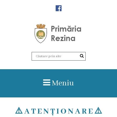
Orașul
Rezina
Istoria
orașului
Amalgamare
UAT
Meniu
Rezina
Lucru
în
⚠️ A T E N Ț I O N A R E ⚠️