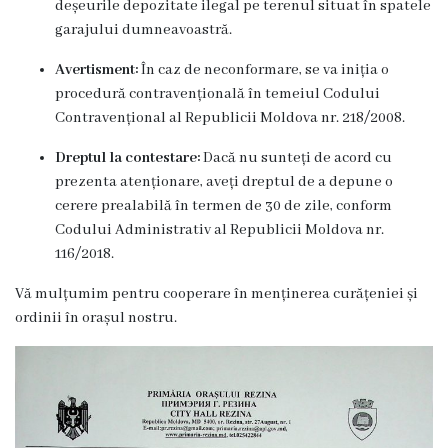
deșeurile depozitate ilegal pe terenul situat în spatele
Dispozițiile
garajului dumneavoastră.
primarului
Avertisment:
În caz de neconformare, se va iniția o
procedură contravențională în temeiul Codului
Plăți
Contravențional al Republicii Moldova nr. 218/2008.
salariale
Dreptul la contestare:
Dacă nu sunteți de acord cu
încasate
prezenta atenționare, aveți dreptul de a depune o
cerere prealabilă în termen de 30 de zile, conform
Întreprinderi
Codului Administrativ al Republicii Moldova nr.
116/2018.
subordonate
Vă mulțumim pentru cooperare în menținerea curățeniei și
Grădinița
ordinii în orașul nostru.
nr.1
,,Leagănul
copilăriei”