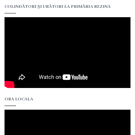
Rezina”
COLINDĂTORI ȘI URĂTORI LA PRIMĂRIA REZINA
ONG-
uri
Posturi
vacante
Consiliul
Componența
ORA LOCALA
Consiliului
Secretar
Comisii