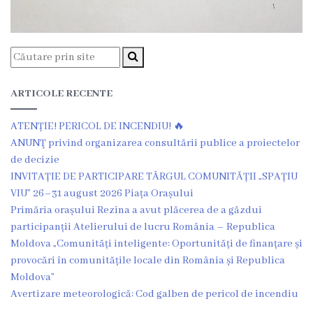
Î.M
,,Servicii
Comunal
-
ARTICOLE RECENTE
Locative”
ATENȚIE! PERICOL DE INCENDIU! 🔥
or.Rezina.
ANUNŢ privind organizarea consultării publice a proiectelor
de decizie
INVITAȚIE DE PARTICIPARE TÂRGUL COMUNITĂȚII „SPAȚIU
Î.M
VIU” 26–31 august 2026 Piața Orașului
,,
Primăria orașului Rezina a avut plăcerea de a găzdui
participanții Atelierului de lucru România – Republica
Piața
Moldova „Comunități inteligente: Oportunități de finanțare și
comercială
provocări în comunitățile locale din România și Republica
Moldova”
a
Avertizare meteorologică: Cod galben de pericol de incendiu
orașului