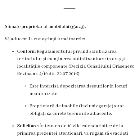
Rezina
Primăria
Stimate proprietar al imobilului (garaj),
Zile
Vă aducem la cunoștință următoarele:
de
Conform
Regulamentului privind salubrizarea
audiență
teritoriului și menținerea ordinii sanitare în oraș și
localitățile componente (Decizia Consiliului Orășenesc
Primarul
Rezina nr. 4/10 din 22.07.2016):
Este interzisă depozitarea deșeurilor în locuri
Aparatul
neautorizate.
primăriei
Proprietarii de imobile (inclusiv garaje) sunt
obligați să curețe terenurile adiacente.
Competențele
Solicitare:
În termen de 10 zile calendaristice de la
primarului
primirea prezentei atenționări, vă rugăm să evacuați