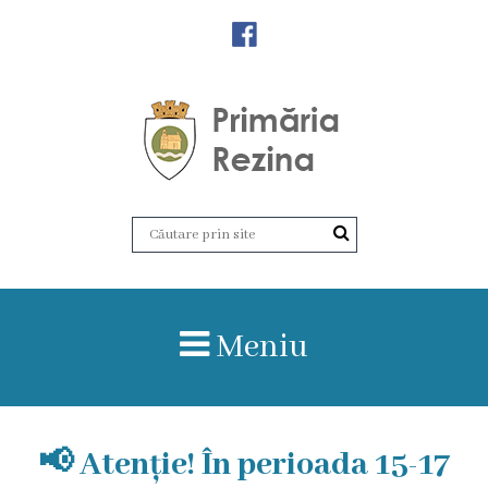
Orașul
Rezina
Istoria
orașului
Amalgamare
UAT
Meniu
Rezina
Lucru
📢 Atenție! În perioada 15-17
în