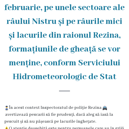
Rezina
februarie, pe unele sectoare ale
Primăria
râului Nistru și pe râurile mici
Zile
și lacurile din raionul Rezina,
de
formațiunile de gheață se vor
audiență
menține, conform Serviciului
Primarul
Hidrometeorologic de Stat
Aparatul
primăriei
Competențele
În acest context Inspectoratul de poliție Rezina
avertizează pescarii să fie prudenți, dacă aleg să iasă la
primarului
pescuit și să nu pășească pe lacurile înghețate.
O atenţie deosebită este pentru persoanele care au în grijă