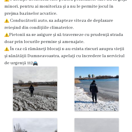
Dispozițiile
minori, pentru ai monitoriza și a nu le permite jocul în
prejma bazinelor acvatice.
primarului
Conducătorii auto, sa adapteze viteza de deplasare
reieșind din condițiile climaterice.
Plăți
Pietonii sa se asigure și să traverseze cu prudență strada
salariale
doar prin locurile permise și amenajate.
În caz că rămâneți blocați s-au exista riscuri asupra vieții
încasate
și sănătății Dumneavoastra, apelați cu încredere la serviciul
de urgență 112
Întreprinderi
subordonate
Grădinița
nr.1
,,Leagănul
copilăriei”