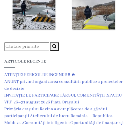
Grădinița
nr.2
,,Andrieș”
Grădinița
nr.5
ARTICOLE RECENTE
,,Bucuria”
ATENȚIE! PERICOL DE INCENDIU! 🔥
Grădinița
ANUNŢ privind organizarea consultării publice a proiectelor
nr.6
de decizie
INVITAȚIE DE PARTICIPARE TÂRGUL COMUNITĂȚII „SPAȚIU
,,Cocoșelul
VIU” 26–31 august 2026 Piața Orașului
de
Primăria orașului Rezina a avut plăcerea de a găzdui
participanții Atelierului de lucru România – Republica
Aur”
Moldova „Comunități inteligente: Oportunități de finanțare și