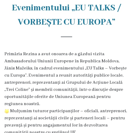
Rezina
Evenimentului „EU TALKS /
Primăria
VORBEȘTE CU EUROPA”
Zile
de
audiență
Primăria Rezina a avut onoarea de a găzdui vizita
Ambasadorului Uniunii Europene în Republica Moldova,
Jānis Mažeiks, în cadrul evenimentului „EU Talks – Vorbește
Primarul
cu Europa”. Evenimentul a reunit autorități publice locale,
antreprenori, reprezentanți ai Grupului de Acțiune Locală
Aparatul
„Trei Coline” și membrii comunității, într-o discuție despre
primăriei
oportunitățile oferite de Uniunea Europeană pentru
regiunea noastră.
Competențele
Mulțumim tuturor participanților – oficiali, antreprenori,
reprezentanți ai societății civile și parteneri locali – pentru
primarului
prezență și pentru angajamentul lor în dezvoltarea
comunității noastre cu sprijinul UE.