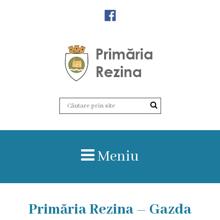
Orașul
Rezina
Istoria
orașului
Amalgamare
UAT
Meniu
Rezina
Lucru
în
Primăria Rezina – Gazda