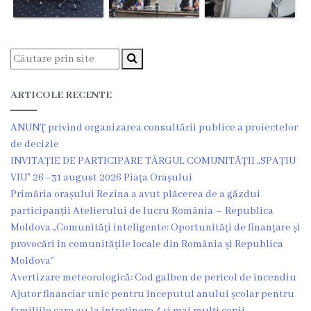
Grădinița
nr.2
,,Andrieș”
ARTICOLE RECENTE
Grădinița
ANUNŢ privind organizarea consultării publice a proiectelor
nr.5
de decizie
,,Bucuria”
INVITAȚIE DE PARTICIPARE TÂRGUL COMUNITĂȚII „SPAȚIU
VIU” 26–31 august 2026 Piața Orașului
Grădinița
Primăria orașului Rezina a avut plăcerea de a găzdui
participanții Atelierului de lucru România – Republica
nr.6
Moldova „Comunități inteligente: Oportunități de finanțare și
,,Cocoșelul
provocări în comunitățile locale din România și Republica
Moldova”
de
Avertizare meteorologică: Cod galben de pericol de incendiu
Aur”
Ajutor financiar unic pentru începutul anului școlar pentru
familiile care au la întreținere 4 și mai mulți copii