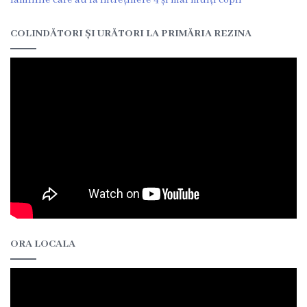
Î.M
COLINDĂTORI ȘI URĂTORI LA PRIMĂRIA REZINA
,,Servicii
Comunal
-
Locative”
or.Rezina.
Î.M
,,
Piața
ORA LOCALA
comercială
a
orașului