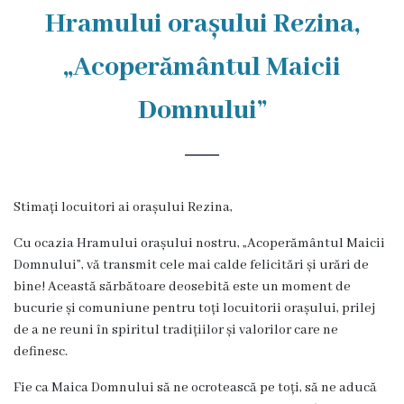
Rezina
Hramului orașului Rezina,
Primăria
„Acoperământul Maicii
Zile
Domnului”
de
audiență
Stimați locuitori ai orașului Rezina,
Primarul
Cu ocazia Hramului orașului nostru, „Acoperământul Maicii
Aparatul
Domnului”, vă transmit cele mai calde felicitări și urări de
bine! Această sărbătoare deosebită este un moment de
primăriei
bucurie și comuniune pentru toți locuitorii orașului, prilej
de a ne reuni în spiritul tradițiilor și valorilor care ne
Competențele
definesc.
primarului
Fie ca Maica Domnului să ne ocrotească pe toți, să ne aducă