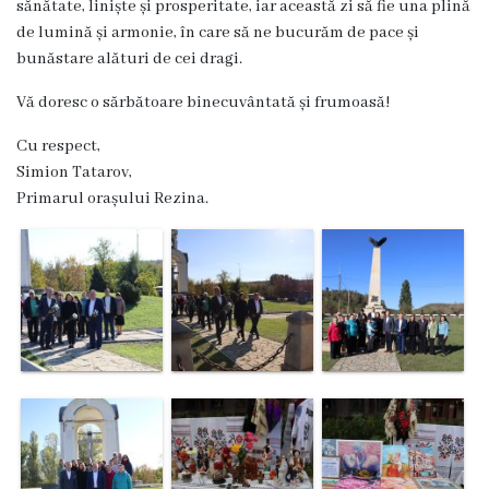
sănătate, liniște și prosperitate, iar această zi să fie una plină
Dispozițiile
de lumină și armonie, în care să ne bucurăm de pace și
primarului
bunăstare alături de cei dragi.
Vă doresc o sărbătoare binecuvântată și frumoasă!
Plăți
Cu respect,
salariale
Simion Tatarov,
încasate
Primarul orașului Rezina.
Întreprinderi
subordonate
Grădinița
nr.1
,,Leagănul
copilăriei”