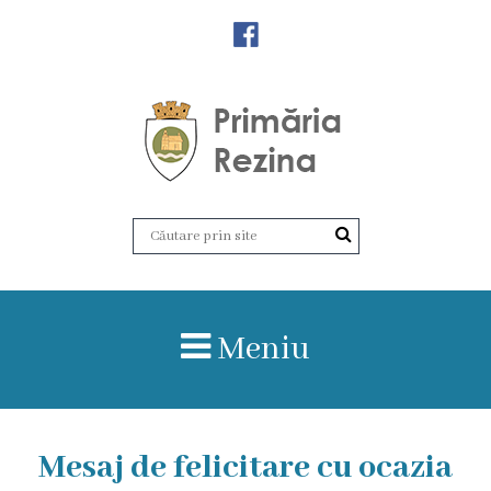
Orașul
Rezina
Istoria
orașului
Amalgamare
UAT
Meniu
Rezina
Lucru
Mesaj de felicitare cu ocazia
în