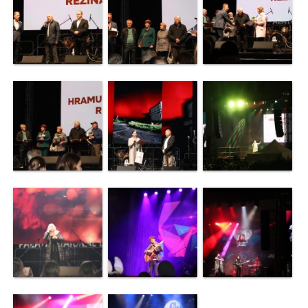
de
specialitate
Activitatea
consiliului
Deciziile
consiliului
Regulamentul
consiliului
Ședințele
Consiliului