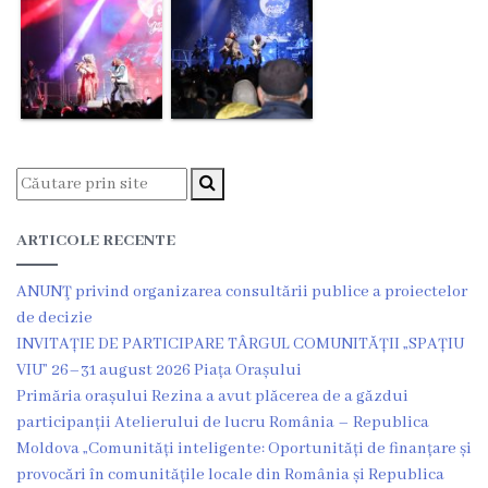
Ședința
consiliului
orășenesc
online
Transparență
ARTICOLE RECENTE
Licitații
ANUNŢ privind organizarea consultării publice a proiectelor
și
de decizie
achiziții
INVITAȚIE DE PARTICIPARE TÂRGUL COMUNITĂȚII „SPAȚIU
VIU” 26–31 august 2026 Piața Orașului
Rapoarte
Primăria orașului Rezina a avut plăcerea de a găzdui
participanții Atelierului de lucru România – Republica
Plan
Moldova „Comunități inteligente: Oportunități de finanțare și
provocări în comunitățile locale din România și Republica