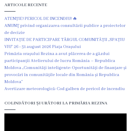
Dispozițiile
ARTICOLE RECENTE
primarului
ATENȚIE! PERICOL DE INCENDIU! 🔥
ANUNŢ privind organizarea consultării publice a proiectelor
Plăți
de decizie
INVITAȚIE DE PARTICIPARE TÂRGUL COMUNITĂȚII „SPAȚIU
salariale
VIU” 26–31 august 2026 Piața Orașului
încasate
Primăria orașului Rezina a avut plăcerea de a găzdui
participanții Atelierului de lucru România – Republica
Întreprinderi
Moldova „Comunități inteligente: Oportunități de finanțare și
provocări în comunitățile locale din România și Republica
subordonate
Moldova”
Avertizare meteorologică: Cod galben de pericol de incendiu
Grădinița
nr.1
COLINDĂTORI ȘI URĂTORI LA PRIMĂRIA REZINA
,,Leagănul
copilăriei”