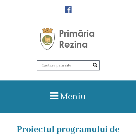
Orașul
Rezina
Istoria
orașului
Amalgamare
UAT
Meniu
Rezina
Lucru
în
Proiectul programului de