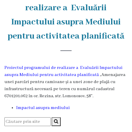
Rezina
realizare a Evaluării
Primăria
Impactului asupra Mediului
Zile
pentru activitatea planificată
de
audiență
Proiectul programului de realizare a Evaluării Impactului
Primarul
asupra Mediului pentru activitatea planificată
„
Amenajarea
unei parcări pentru camioane și a unei zone de plajă cu
Aparatul
infrastructură necesară pe teren cu numărul cadastral
primăriei
6701201
.062 în or. Rezina, str. Lomonosov, 58”.
Impactul asupra mediului
Competențele
primarului