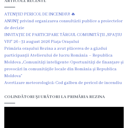
ARTICOLE RECENTE
Grădinița
ATENȚIE! PERICOL DE INCENDIU! 🔥
nr.2
ANUNŢ privind organizarea consultării publice a proiectelor
,,Andrieș”
de decizie
INVITAȚIE DE PARTICIPARE TÂRGUL COMUNITĂȚII „SPAȚIU
VIU” 26–31 august 2026 Piața Orașului
Grădinița
Primăria orașului Rezina a avut plăcerea de a găzdui
nr.5
participanții Atelierului de lucru România – Republica
Moldova „Comunități inteligente: Oportunități de finanțare și
,,Bucuria”
provocări în comunitățile locale din România și Republica
Moldova”
Grădinița
Avertizare meteorologică: Cod galben de pericol de incendiu
nr.6
COLINDĂTORI ȘI URĂTORI LA PRIMĂRIA REZINA
,,Cocoșelul
de
Aur”