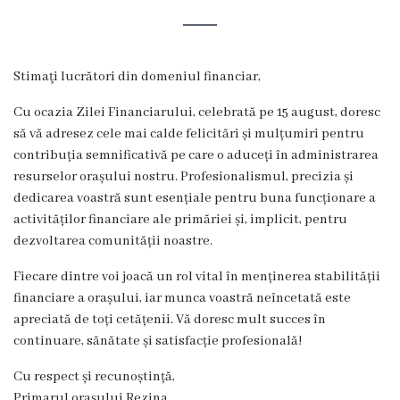
Rezina
Primăria
Stimaţi lucrători din domeniul financiar,
Zile
Cu ocazia Zilei Financiarului, celebrată pe 15 august, doresc
de
să vă adresez cele mai calde felicitări și mulțumiri pentru
contribuția semnificativă pe care o aduceți în administrarea
audiență
resurselor orașului nostru. Profesionalismul, precizia și
dedicarea voastră sunt esențiale pentru buna funcționare a
Primarul
activităților financiare ale primăriei și, implicit, pentru
dezvoltarea comunității noastre.
Aparatul
Fiecare dintre voi joacă un rol vital în menținerea stabilității
primăriei
financiare a orașului, iar munca voastră neîncetată este
apreciată de toți cetățenii. Vă doresc mult succes în
Competențele
continuare, sănătate și satisfacție profesională!
primarului
Cu respect și recunoștință,
Primarul orașului Rezina,