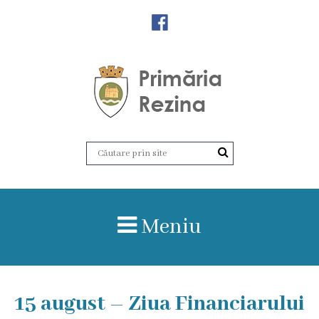
Orașul
Rezina
Istoria
orașului
Amalgamare
UAT
Meniu
Rezina
Lucru
15 august – Ziua Financiarului
în