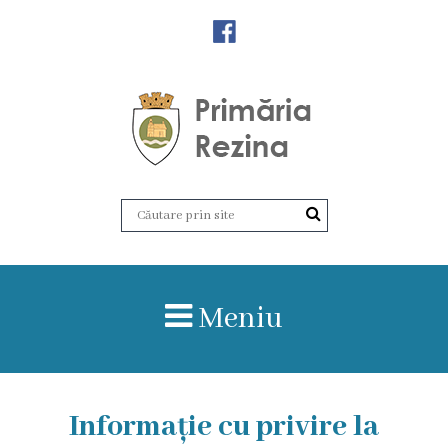
Orașul
Rezina
Istoria
orașului
Amalgamare
UAT
Meniu
Rezina
Lucru
în
Informație cu privire la