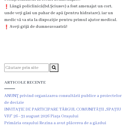
Dispozițiile
Lângă policlinică(bd.Șciusev) a fost amenajat un cort,
unde veți găsi un pahar de apă (pentru hidratare), iar un
primarului
medic vă va sta la dispoziție pentru primul ajutor medical.
Aveți grijă de dumneavoastră!
Plăți
salariale
încasate
Întreprinderi
subordonate
ARTICOLE RECENTE
Grădinița
ANUNŢ privind organizarea consultării publice a proiectelor
nr.1
de decizie
,,Leagănul
INVITAȚIE DE PARTICIPARE TÂRGUL COMUNITĂȚII „SPAȚIU
VIU” 26–31 august 2026 Piața Orașului
copilăriei”
Primăria orașului Rezina a avut plăcerea de a găzdui