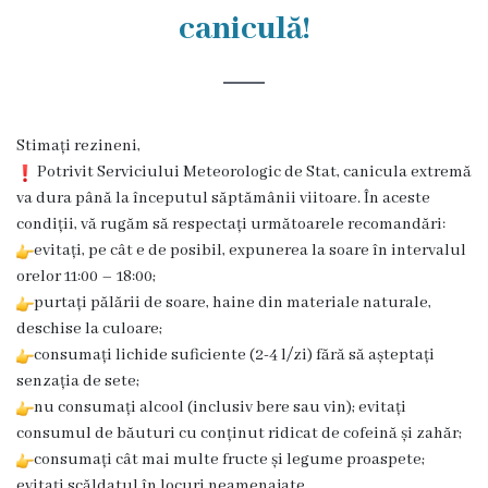
Rezina
caniculă!
Primăria
Zile
Stimați rezineni,
de
Potrivit Serviciului Meteorologic de Stat, canicula extremă
audiență
va dura până la începutul săptămânii viitoare. În aceste
condiții, vă rugăm să respectați următoarele recomandări:
evitați, pe cât e de posibil, expunerea la soare în intervalul
Primarul
orelor 11:00 – 18:00;
purtați pălării de soare, haine din materiale naturale,
Aparatul
deschise la culoare;
primăriei
consumați lichide suficiente (2-4 l/zi) fără să așteptați
senzația de sete;
Competențele
nu consumați alcool (inclusiv bere sau vin); evitați
consumul de băuturi cu conținut ridicat de cofeină și zahăr;
primarului
consumați cât mai multe fructe și legume proaspete;
evitați scăldatul în locuri neamenajate.