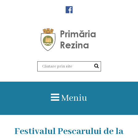
Orașul
Rezina
Istoria
orașului
Amalgamare
UAT
Meniu
Rezina
Lucru
Festivalul Pescarului de la
în