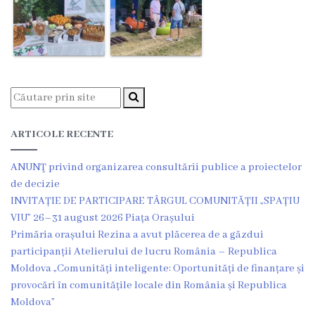
de
construire
eliberate
Dispoziții
Comisiei
ARTICOLE RECENTE
pentru
Situații
ANUNŢ privind organizarea consultării publice a proiectelor
de decizie
Excepționale
INVITAȚIE DE PARTICIPARE TÂRGUL COMUNITĂȚII „SPAȚIU
a
VIU” 26–31 august 2026 Piața Orașului
Primăria orașului Rezina a avut plăcerea de a găzdui
Republicii
participanții Atelierului de lucru România – Republica
Moldova
Moldova „Comunități inteligente: Oportunități de finanțare și
provocări în comunitățile locale din România și Republica
Servicii
Moldova”