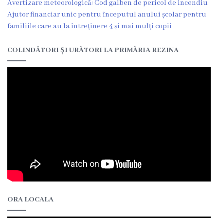
Avertizare meteorologică: Cod galben de pericol de incendiu
Ajutor financiar unic pentru începutul anului școlar pentru
Certificate/Autorizații
familiile care au la întreținere 4 și mai mulți copii
Modele
COLINDĂTORI ȘI URĂTORI LA PRIMĂRIA REZINA
de
cereri
Media
Știri
și
Evenimente
Galerie
ORA LOCALA
Foto