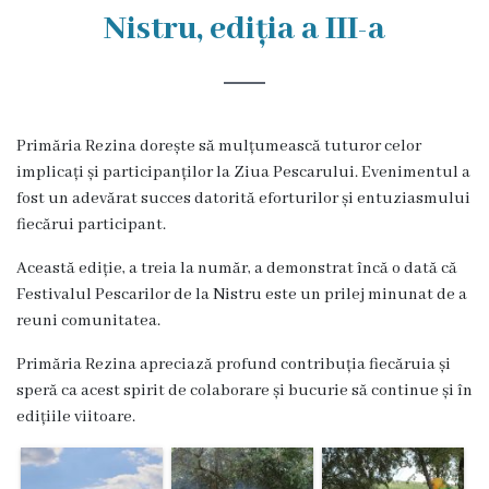
Rezina
Nistru, ediția a III-a
Primăria
Zile
Primăria Rezina dorește să mulțumească tuturor celor
de
implicați și participanților la Ziua Pescarului. Evenimentul a
audiență
fost un adevărat succes datorită eforturilor și entuziasmului
fiecărui participant.
Primarul
Această ediție, a treia la număr, a demonstrat încă o dată că
Festivalul Pescarilor de la Nistru este un prilej minunat de a
Aparatul
reuni comunitatea.
primăriei
Primăria Rezina apreciază profund contribuția fiecăruia și
speră ca acest spirit de colaborare și bucurie să continue și în
Competențele
edițiile viitoare.
primarului