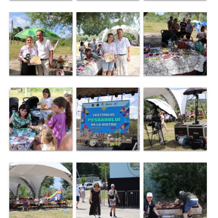
de
specialitate
Activitatea
consiliului
Deciziile
consiliului
Regulamentul
consiliului
Ședințele
Consiliului